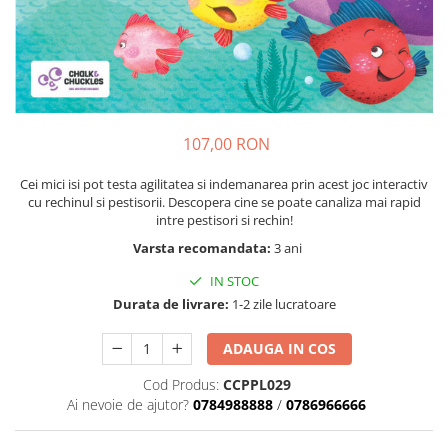
Nisip kinetic
Cadou copii 8 ani
Jucarii interactive
Cadou copii 9 ani
Proiector pentru copii
Cadou copii 10 ani
Instrumente muzicale pentru copii
Cadou copii 11 ani
Caruseluri muzicale
Joc de rol
107,00 RON
Cadou copii 12 ani
Storytelling
Cei mici isi pot testa agilitatea si indemanarea prin acest joc interactiv
Bucatarii pentru copii
cu rechinul si pestisorii. Descopera cine se poate canaliza mai rapid
intre pestisori si rechin!
Banc de lucru pentru copii
Varsta recomandata:
3 ani
Papusi de mana
Casa de papusi
IN STOC
Bormasina magica
Durata de livrare:
1-2 zile lucratoare
Costum Halloween Copii
ADAUGA IN COS
Papusi si Bebelusi Reborn
Animale de jucarie
Cod Produs:
CCPPL029
Ai nevoie de ajutor?
0784988888
/
0786966666
Jucarii cu Dinozauri
Figurine cu animale domestice