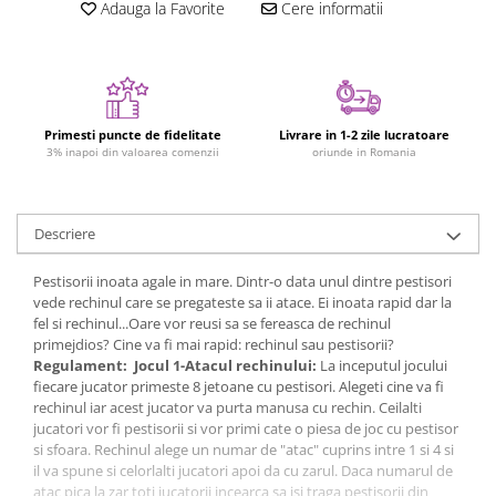
Adauga la Favorite
Cere informatii
Figurine plus
Figurine
Jucarii Montessori
Nevoi speciale si sindrom Down
Primesti puncte de fidelitate
Livrare in 1-2 zile lucratoare
Jucarii cu alfabet
3% inapoi din valoarea comenzii
oriunde in Romania
Jucarii cu cifre
Seturi Numberblocks
Descriere
Jucarii de motricitate
Jucarii fructe si legume
Pestisorii inoata agale in mare. Dintr-o data unul dintre pestisori
vede rechinul care se pregateste sa ii atace. Ei inoata rapid dar la
Puzzle-uri
fel si rechinul...Oare vor reusi sa se fereasca de rechinul
primejdios? Cine va fi mai rapid: rechinul sau pestisorii?
Puzzle clasic
Regulament: Jocul 1-Atacul rechinului:
La inceputul jocului
Puzzle incastru
fiecare jucator primeste 8 jetoane cu pestisori. Alegeti cine va fi
Puzzle de podea
rechinul iar acest jucator va purta manusa cu rechin. Ceilalti
jucatori vor fi pestisorii si vor primi cate o piesa de joc cu pestisor
IQ puzzle
si sfoara. Rechinul alege un numar de "atac" cuprins intre 1 si 4 si
Jucarii bebelusi
il va spune si celorlalti jucatori apoi da cu zarul. Daca numarul de
atac pica la zar toti jucatorii incearca sa isi traga pestisorii din