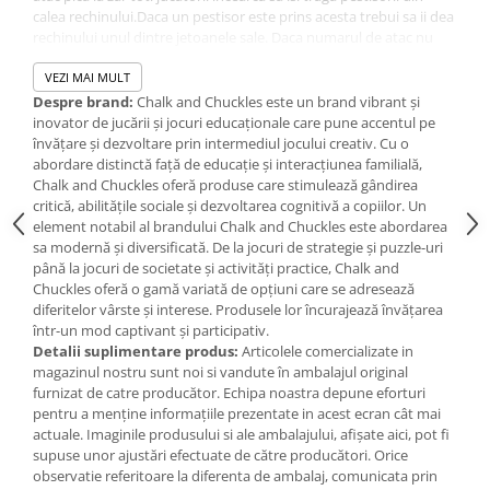
Jucarii de baie
calea rechinului.Daca un pestisor este prins acesta trebui sa ii dea
Zornaitoare
rechinului unul dintre jetoanele sale. Daca numarul de atac nu
pica la zar pestisorii nu trebuie trasi din apa. Daca jucatorii isi scot
Jucarii dentitie
brusc pestisorii din mare atunci acesti jucatori trebuie sa ii dea
VEZI MAI MULT
Jucarii senzoriale
Rechinului cate un jeton. Jocul se termina cand unul dintre
Despre brand:
Chalk and Chuckles este un brand vibrant și
Jucarii motrice pentru bebelusi
jucatori a ramas fara jetoane iar jucatorul cu cele mai multe
inovator de jucării și jocuri educaționale care pune accentul pe
jetoane castiga jocul.
Jocul 2- Fereste-te de Rechin:
Rechinul
învățare și dezvoltare prin intermediul jocului creativ. Cu o
Saltele de activitati pentru bebe
arunca cu zarul. El trebuie sa incerce sa prinda pestisorul cu
abordare distinctă față de educație și interacțiunea familială,
Jucarii de sortat
acelasi numar ca cel nimerit la aruncarea zarului. Daca rechinul
Chalk and Chuckles oferă produse care stimulează gândirea
Jucarii muzicale bebelusi
reuseste sa prinda pestisorul atunci pestisorul trebuie sa dea
critică, abilitățile sociale și dezvoltarea cognitivă a copiilor. Un
rechinului un jeton. Daca rechinul nu prinde pestisorul atunci
element notabil al brandului Chalk and Chuckles este abordarea
Puzzle bebelusi
trebuie sa ii dea respectivului jucator un jeton. Daca un jucator cu
sa modernă și diversificată. De la jocuri de strategie și puzzle-uri
pestisor al carui numar nu a picat la zar isi retrage pestisorul din
până la jocuri de societate și activități practice, Chalk and
mare atunci el trebuie sa ii dea rechinului un jeton. Jocul are mai
Chuckles oferă o gamă variată de opțiuni care se adresează
multe variante de joc haioase descopera-le citind instructiunile!
diferitelor vârste și interese. Produsele lor încurajează învățarea
Caracterisitici:
într-un mod captivant și participativ.
jocurile Chalk and Chuckles sunt ideale pentru dezvoltarea
Detalii suplimentare produs:
Articolele comercializate in
creativitatii a increderii in fortele proprii si a responsabilitatii
magazinul nostru sunt noi si vandute în ambalajul original
toate acestea intr-o maniera educativa si distractiva
furnizat de catre producător. Echipa noastra depune eforturi
ele sunt concepute tinand seama de ultimele cercetari in
pentru a menține informațiile prezentate in acest ecran cât mai
materie de dezvoltare a copiilor
actuale. Imaginile produsului si ale ambalajului, afișate aici, pot fi
contribuie la dezvoltarea atentiei a capacitatii de concentrare
supuse unor ajustări efectuate de către producători. Orice
si a reflexelor.
observatie referitoare la diferenta de ambalaj, comunicata prin