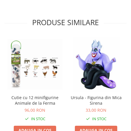
Carti de colorat
Carticele interactive
PRODUSE SIMILARE
Cadouri copii
Ceasuri copii
Cutii muzicale
Idei cadou fetite
Cadouri bebelusi
Cadouri ieftine pentru copii
Cadouri botez
Cadou copii 2 ani
Cadou copii 3 ani
Cutie cu 12 minifigurine
Ursula - Figurina din Mica
Cadou copii 4 ani
Animale de la Ferma
Sirena
96,00 RON
33,00 RON
Cadou copii 5 ani
IN STOC
IN STOC
Cadou copii 6 ani
Cadou copii 7 ani
ADAUGA IN COS
ADAUGA IN COS