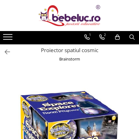
Toate Produsele
Jucarii pe varste
1
2
Jucarii educative
Proiector spatiul cosmic
Set constructie copii
Brainstorm
Seturi de construit
Jucarii magnetice
Cuburi de construit
Seturi Experimente pentru copii
Organele Corpului Uman
Roboti de jucarie
Jucarii Creativitate
Lucru manual copii
Plastilina
Seturi de desen