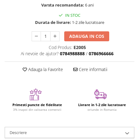
Varsta recomandata:
6 ani
Jucarii cu Dinozauri
IN STOC
Figurine cu animale domestice
Durata de livrare:
1-2 zile lucratoare
Figurine plus
Figurine
ADAUGA IN COS
Jucarii Montessori
Cod Produs:
E2005
Nevoi speciale si sindrom Down
Ai nevoie de ajutor?
0784988888
/
0786966666
Jucarii cu alfabet
Adauga la Favorite
Cere informatii
Jucarii cu cifre
Seturi Numberblocks
Jucarii de motricitate
Jucarii fructe si legume
Primesti puncte de fidelitate
Livrare in 1-2 zile lucratoare
Puzzle-uri
3% inapoi din valoarea comenzii
oriunde in Romania
Puzzle clasic
Puzzle incastru
Descriere
Puzzle de podea