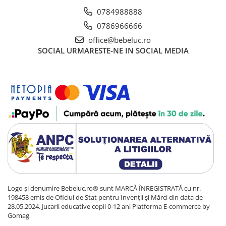
Sacose si Genti
0784988888
Umbrela copii
0786966666
Cutiuta metalica
office@bebeluc.ro
Accesorii bebelusi
SOCIAL
URMARESTE-NE IN SOCIAL MEDIA
Olita bebe
Veioza copii
Decoratiuni camera copilului
Produse de Curatenie
Jucarii exterior
Trotinete copii
Jucarii curte
Leagane copii
Karturi copii
Logo și denumire Bebeluc.ro® sunt MARCĂ ÎNREGISTRATĂ cu nr.
198458 emis de Oficiul de Stat pentru Invenții și Mărci din data de
Biciclete copii
28.05.2024. Jucarii educative copii 0-12 ani
Platforma E-commerce by
Trambulina copii
Gomag