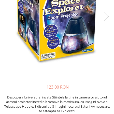
Seturi de pictura pentru copii
Tatuaje Copii
Nisip kinetic
Jucarii interactive
Proiector pentru copii
Instrumente muzicale pentru copii
Caruseluri muzicale
Joc de rol
Storytelling
Bucatarii pentru copii
Banc de lucru pentru copii
Papusi de mana
Casa de papusi
123,00 RON
Bormasina magica
Descopera Universul si invata Stiintele la tine in camera cu ajutorul
Costum Halloween Copii
acestui proiector incredibil! Neoava la maximum, cu Imagini NASA si
Papusi si Bebelusi Reborn
Telescoape Hubble, 3 discuri cu 8 imagini fiecare si Baterii AA necesare,
te asteapta sa Explorezi!
Animale de jucarie