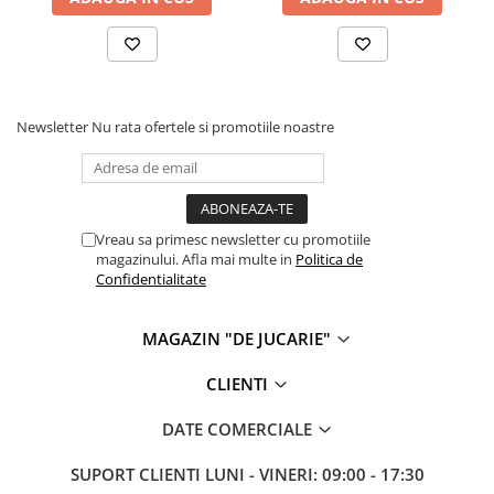
Cadou copii 8 ani
Cadou copii 9 ani
Cadou copii 10 ani
Newsletter
Nu rata ofertele si promotiile noastre
Cadou copii 11 ani
Cadou copii 12 ani
Rechizite scolare
Penar baieti
Vreau sa primesc newsletter cu promotiile
magazinului. Afla mai multe in
Politica de
Penar fete
Confidentialitate
Agenda copii
Caserola compartimentata copii
MAGAZIN "DE JUCARIE"
Etui Ochelari
CLIENTI
Ghiozdan baieti
DATE COMERCIALE
Ghiozdan fete
Papetarie
SUPORT CLIENTI
LUNI - VINERI: 09:00 - 17:30