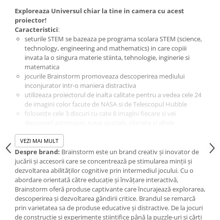
IQ puzzle
Exploreaza Universul chiar la tine in camera cu acest
Jucarii bebelusi
proiector!
Caracteristici
:
Jucarii de baie
seturile STEM se bazeaza pe programa scolara STEM (science,
Zornaitoare
technology, engineering and mathematics) in care copiii
Jucarii dentitie
invata la o singura materie stiinta, tehnologie, inginerie si
matematica
Jucarii senzoriale
jocurile Brainstorm promoveaza descoperirea mediului
Jucarii motrice pentru bebelusi
inconjurator intr-o maniera distractiva
utilizeaza proiectorul de inalta calitate pentru a vedea cele 24
Saltele de activitati pentru bebe
de imagini color facute de NASA si de Telescopul Hubble
Jucarii de sortat
foloseste cele 3 discuri cu cate 8 imagini fiecare si vei
Jucarii muzicale bebelusi
descoperi astronauti, nave spatiale, planete si altele
usor de utilizat: alegeti modul proiector, introduceti un disc cu
Puzzle bebelusi
VEZI MAI MULT
imagini si rotiti de el pentru a schimba imaginea
Jocuri educative
proiecteaza imagini de pana la un metru latime, iar claritatea
Despre brand:
Brainstorm este un brand creativ și inovator de
Jocuri STEM
acestora este pastrata
jucării și accesorii care se concentrează pe stimularea minții și
pentru a schimba discurile, pur si simplu apasati butonul de
dezvoltarea abilităților cognitive prin intermediul jocului. Cu o
Jocuri Magnetice
pe partea laterala a proiectorului pentru a elibera discul
abordare orientată către educație și învățare interactivă,
noaptea puteti utiliza proiectorul ca pe o lampa de veghe cu
Brainstorm oferă produse captivante care încurajează explorarea,
Jocuri de societate
lumina difuza
descoperirea și dezvoltarea gândirii critice. Brandul se remarcă
Jocuri de logica
in brosura in limba engleza inclusa in pachet veti descoperi o
prin varietatea sa de produse educative și distractive. De la jocuri
multime de informatii interesante despre fiecare imagine in
de construcție și experimente științifice până la puzzle-uri și cărți