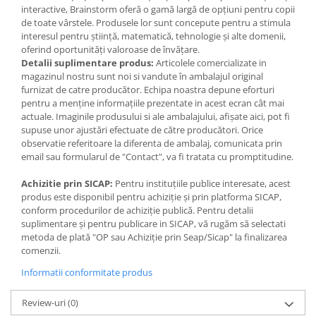
Jocuri de memorie
parte
interactive, Brainstorm oferă o gamă largă de opțiuni pentru copii
pentru functionare proiectorul are nevoie de 3 baterii tip AA
Jocuri cu litere
de toate vârstele. Produsele lor sunt concepute pentru a stimula
(neincluse)
interesul pentru știință, matematică, tehnologie și alte domenii,
Jocuri cu numere
Setul include:
oferind oportunități valoroase de învățare.
proiector
Detalii suplimentare produs:
Articolele comercializate in
Jocuri de indemanare
3 discuri cu imagini
magazinul nostru sunt noi si vandute în ambalajul original
Jocuri de carti
brosura in limba engleza
furnizat de catre producător. Echipa noastra depune eforturi
Dimensiune ambalaj:
15 x 19 x 13 cm
pentru a menține informațiile prezentate in acest ecran cât mai
Jocuri interactive
Varsta recomandata:
6 ani+
actuale. Imaginile produsului si ale ambalajului, afișate aici, pot fi
Atentie!
Contraindicat copiilor mai mici de 3 ani.
supuse unor ajustări efectuate de către producători. Orice
Jocuri de podea
Jucaria/produsul poate contine piese mici care se pot inghiti sau
observatie referitoare la diferenta de ambalaj, comunicata prin
Carti pe alese
inhala existand pericolul de sufocare sau nu este potrivita copiilor
email sau formularul de "Contact", va fi tratata cu promptitudine.
mai mici de 3 ani. Nu lasati ambalajele jucariilor/produselor la
Carti pentru copii 1 an
indemana copiilor. Indepartati orice ambalaj al
Achizitie prin SICAP:
Pentru instituțiile publice interesate, acest
Carti pentru copii 2 ani
jucariei/produsului inainte de a da jucaria/produsul copilului. Va
produs este disponibil pentru achiziție și prin platforma SICAP,
rugam sa supravegheati copilul in timp ce se joaca/foloseste
conform procedurilor de achiziție publică. Pentru detalii
Carti pentru copii 3 ani
acest produs. Pastrati instructiunile si etichetele pentru referinte
suplimentare și pentru publicare in SICAP, vă rugăm să selectati
viitoare. Pastrati jucaria/produsul departe de foc, feriti
metoda de plată "OP sau Achiziție prin Seap/Sicap" la finalizarea
Carti pentru copii 4 ani
jucaria/produsul de temperaturi ridicate si umiditate.
comenzii.
Carti pentru copii 5 ani
Informatii conformitate produs
Carti pentru copii 6 ani
Review-uri
(0)
Carti pentru copii 8 ani