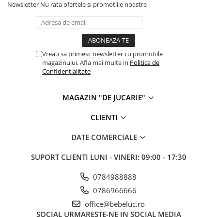
Newsletter
Nu rata ofertele si promotiile noastre
Cadou copii 8 ani
Cadou copii 9 ani
Cadou copii 10 ani
Vreau sa primesc newsletter cu promotiile
Cadou copii 11 ani
magazinului. Afla mai multe in
Politica de
Confidentialitate
Cadou copii 12 ani
Rechizite scolare
MAGAZIN "DE JUCARIE"
Penar baieti
Penar fete
CLIENTI
Agenda copii
DATE COMERCIALE
Caserola compartimentata copii
SUPORT CLIENTI
LUNI - VINERI: 09:00 - 17:30
Etui Ochelari
Ghiozdan baieti
0784988888
0786966666
Ghiozdan fete
office@bebeluc.ro
Papetarie
SOCIAL
URMARESTE-NE IN SOCIAL MEDIA