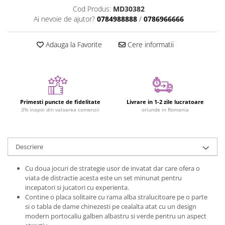
Cod Produs:
MD30382
Jucarii cu Dinozauri
Ai nevoie de ajutor?
0784988888
/
0786966666
Figurine cu animale domestice
Figurine plus
Adauga la Favorite
Cere informatii
Figurine
Jucarii Montessori
Nevoi speciale si sindrom Down
Jucarii cu alfabet
Primesti puncte de fidelitate
Livrare in 1-2 zile lucratoare
3% inapoi din valoarea comenzii
oriunde in Romania
Jucarii cu cifre
Seturi Numberblocks
Jucarii de motricitate
Descriere
Jucarii fructe si legume
Cu doua jocuri de strategie usor de invatat dar care ofera o
Puzzle-uri
viata de distractie acesta este un set minunat pentru
incepatori si jucatori cu experienta.
Puzzle clasic
Contine o placa solitaire cu rama alba stralucitoare pe o parte
Puzzle incastru
si o tabla de dame chinezesti pe cealalta atat cu un design
modern portocaliu galben albastru si verde pentru un aspect
Puzzle de podea