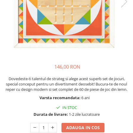
Seturi de pictura pentru copii
Tatuaje Copii
Nisip kinetic
Jucarii interactive
Proiector pentru copii
Instrumente muzicale pentru copii
Caruseluri muzicale
Joc de rol
146,00 RON
Storytelling
Bucatarii pentru copii
Dovedeste-ti talentul de strateg si alege acest superb set de jocuri,
special conceput pentru un divertisment deosebit! Bucura-te de noul
Banc de lucru pentru copii
reper cu design modern si set complet de 60 de piese de joc din lemn.
Papusi de mana
Varsta recomandata:
6 ani
Casa de papusi
IN STOC
Bormasina magica
Durata de livrare:
1-2 zile lucratoare
Costum Halloween Copii
Papusi si Bebelusi Reborn
ADAUGA IN COS
Animale de jucarie