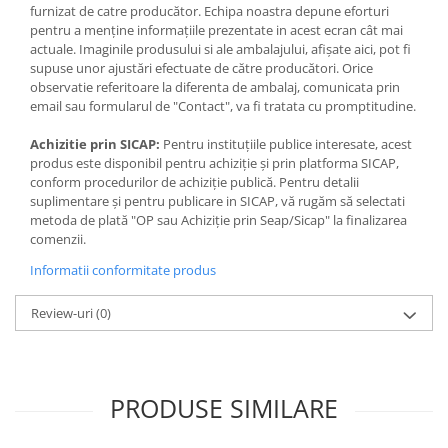
Jocuri de memorie
furnizat de catre producător. Echipa noastra depune eforturi
pentru a menține informațiile prezentate in acest ecran cât mai
Jocuri cu litere
actuale. Imaginile produsului si ale ambalajului, afișate aici, pot fi
Jocuri cu numere
supuse unor ajustări efectuate de către producători. Orice
observatie referitoare la diferenta de ambalaj, comunicata prin
Jocuri de indemanare
email sau formularul de "Contact", va fi tratata cu promptitudine.
Jocuri de carti
Achizitie prin SICAP:
Pentru instituțiile publice interesate, acest
Jocuri interactive
produs este disponibil pentru achiziție și prin platforma SICAP,
conform procedurilor de achiziție publică. Pentru detalii
Jocuri de podea
suplimentare și pentru publicare in SICAP, vă rugăm să selectati
Carti pe alese
metoda de plată "OP sau Achiziție prin Seap/Sicap" la finalizarea
comenzii.
Carti pentru copii 1 an
Informatii conformitate produs
Carti pentru copii 2 ani
Carti pentru copii 3 ani
Review-uri
(0)
Carti pentru copii 4 ani
Carti pentru copii 5 ani
Carti pentru copii 6 ani
PRODUSE SIMILARE
Carti pentru copii 8 ani