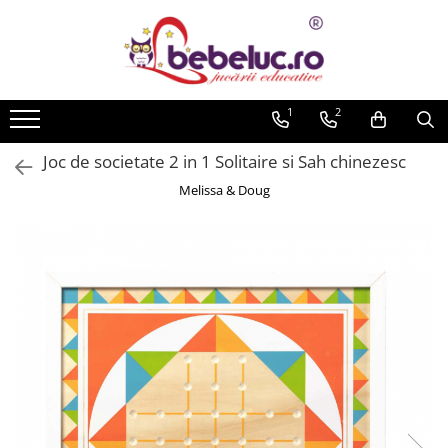
Toate Produsele
Jucarii pe varste
1
2
Jucarii educative
Joc de societate 2 in 1 Solitaire si Sah chinezesc
Set constructie copii
Melissa & Doug
Seturi de construit
Jucarii magnetice
Cuburi de construit
Seturi Experimente pentru copii
Organele Corpului Uman
Roboti de jucarie
Jucarii Creativitate
Lucru manual copii
Plastilina
Seturi de desen