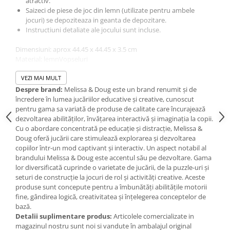
atractiv.
IQ puzzle
Saizeci de piese de joc din lemn (utilizate pentru ambele
Jucarii bebelusi
jocuri) se depoziteaza in geanta de depozitare.
Instructiuni detaliate ale jocului sunt incluse.
Jucarii de baie
Zornaitoare
Dimensiuni: aprox 44.45 x 44.45 x 3.5 cm
Material: lemnVopseluri
Jucarii dentitie
Print: non toxic
Jucarii senzoriale
Varsta recomandata: 6 ani+ - Acest reper este nou si comercializat
VEZI MAI MULT
Jucarii motrice pentru bebelusi
in ambalajul original pus la dispozitie de catre producator.
Despre brand:
Melissa & Doug este un brand renumit și de
Imaginile disponibile au caracter orientativ si informativ. Nuanta,
încredere în lumea jucăriilor educative și creative, cunoscut
Saltele de activitati pentru bebe
tonul si intensitatea culorii din pozele produsului pot varia in
pentru gama sa variată de produse de calitate care încurajează
Jucarii de sortat
functie de ecranul de pe care se vizualizeaza magazinul online.
dezvoltarea abilităților, învățarea interactivă și imaginația la copii.
Jucarii muzicale bebelusi
Cu o abordare concentrată pe educație și distracție, Melissa &
Doug oferă jucării care stimulează explorarea și dezvoltarea
Puzzle bebelusi
copiilor într-un mod captivant și interactiv. Un aspect notabil al
Jocuri educative
brandului Melissa & Doug este accentul său pe dezvoltare. Gama
Jocuri STEM
lor diversificată cuprinde o varietate de jucării, de la puzzle-uri și
seturi de construcție la jocuri de rol și activități creative. Aceste
Jocuri Magnetice
produse sunt concepute pentru a îmbunătăți abilitățile motorii
fine, gândirea logică, creativitatea și înțelegerea conceptelor de
Jocuri de societate
bază.
Jocuri de logica
Detalii suplimentare produs:
Articolele comercializate in
magazinul nostru sunt noi si vandute în ambalajul original