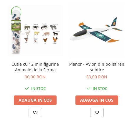
Carti de colorat
Carticele interactive
Cadouri copii
Ceasuri copii
Cutii muzicale
Idei cadou fetite
Cadouri bebelusi
Cutie cu 12 minifigurine
Planor - Avion din polistiren
Cadouri ieftine pentru copii
Animale de la Ferma
subtire
Cadouri botez
96,00 RON
83,00 RON
Cadou copii 2 ani
IN STOC
IN STOC
Cadou copii 3 ani
ADAUGA IN COS
ADAUGA IN COS
Cadou copii 4 ani
Cadou copii 5 ani
Cadou copii 6 ani
Cadou copii 7 ani