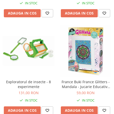
Jucarii de baie
IN STOC
IN STOC
Zornaitoare
ADAUGA IN COS
ADAUGA IN COS
Jucarii dentitie
Jucarii senzoriale
Jucarii motrice pentru bebelusi
Saltele de activitati pentru bebe
Jucarii de sortat
Jucarii muzicale bebelusi
Puzzle bebelusi
Exploratorul de insecte - 8
France Buki France Glitters -
experimente
Mandala - Jucarie Educativa
de inalta calitate pentru copii
131,00 RON
59,00 RON
IN STOC
IN STOC
ADAUGA IN COS
ADAUGA IN COS