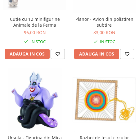
Nisip kinetic
Cadou copii 8 ani
Jucarii interactive
Cadou copii 9 ani
Cutie cu 12 minifigurine
Planor - Avion din polistiren
Proiector pentru copii
Animale de la Ferma
subtire
Cadou copii 10 ani
Instrumente muzicale pentru copii
96,00 RON
83,00 RON
Cadou copii 11 ani
Caruseluri muzicale
IN STOC
IN STOC
Joc de rol
Cadou copii 12 ani
ADAUGA IN COS
ADAUGA IN COS
Storytelling
Bucatarii pentru copii
Banc de lucru pentru copii
Papusi de mana
Casa de papusi
Bormasina magica
Costum Halloween Copii
Papusi si Bebelusi Reborn
Animale de jucarie
Jucarii cu Dinozauri
Figurine cu animale domestice
Ursula - Figurina din Mica
Razboi de tesut circular