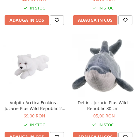
IN STOC
IN STOC
ADAUGA IN COS
ADAUGA IN COS
Vulpita Arctica Ecokins -
Delfin - Jucarie Plus Wild
Jucarie Plus Wild Republic 20
Republic 30 cm
cm
69,00 RON
105,00 RON
IN STOC
IN STOC
ADAUGA IN COS
ADAUGA IN COS