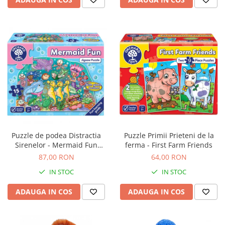
Puzzle de podea Distractia
Puzzle Primii Prieteni de la
Sirenelor - Mermaid Fun
ferma - First Farm Friends
puzzle
87,00 RON
64,00 RON
IN STOC
IN STOC
ADAUGA IN COS
ADAUGA IN COS