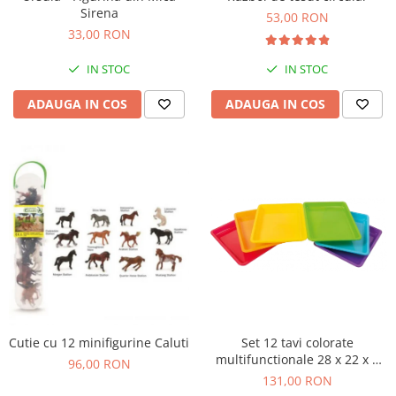
Sirena
Figurine plus
53,00 RON
33,00 RON
Figurine
Jucarii Montessori
IN STOC
IN STOC
Nevoi speciale si sindrom Down
ADAUGA IN COS
ADAUGA IN COS
Jucarii cu alfabet
Jucarii cu cifre
Seturi Numberblocks
Jucarii de motricitate
Jucarii fructe si legume
Puzzle-uri
Puzzle clasic
Puzzle incastru
Puzzle de podea
Cutie cu 12 minifigurine Caluti
Set 12 tavi colorate
IQ puzzle
multifunctionale 28 x 22 x 3
96,00 RON
Jucarii bebelusi
cm, pentru gradinita si scoala
131,00 RON