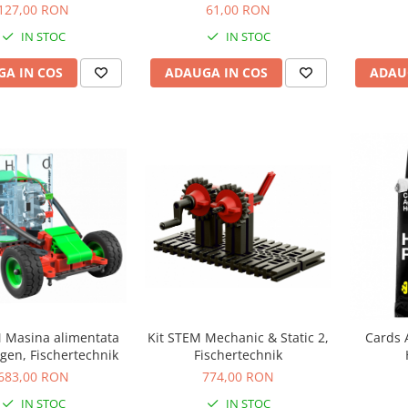
127,00 RON
61,00 RON
IN STOC
IN STOC
A IN COS
ADAUGA IN COS
ADAU
M Masina alimentata
Kit STEM Mechanic & Static 2,
Cards 
gen, Fischertechnik
Fischertechnik
683,00 RON
774,00 RON
IN STOC
IN STOC