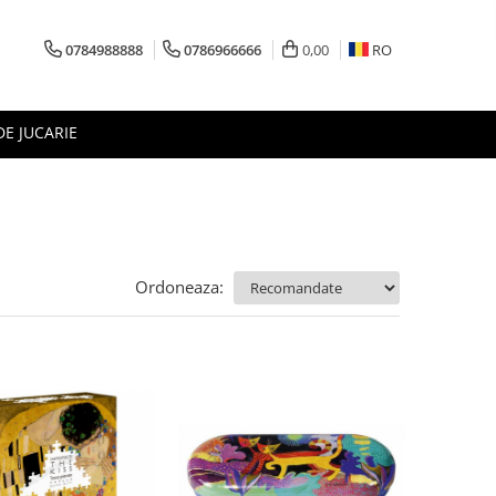
0784988888
0786966666
0,00
RO
DE JUCARIE
Ordoneaza: