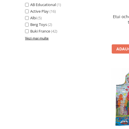
AB Educational
(1)
Jucarii cu Dinozauri
Active Play
(16)
Figurine cu animale domestice
Etui och
Albi
(5)
Figurine plus
Berg Toys
(2)
Figurine
Buki France
(42)
Vezi mai multe
Jucarii Montessori
Nevoi speciale si sindrom Down
ADAUG
Jucarii cu alfabet
Jucarii cu cifre
Seturi Numberblocks
Jucarii de motricitate
Jucarii fructe si legume
Puzzle-uri
Puzzle clasic
Puzzle incastru
Puzzle de podea