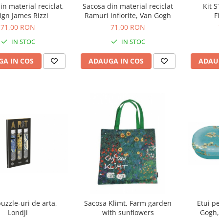
in material reciclat,
Sacosa din material reciclat
Kit 
ign James Rizzi
Ramuri inflorite, Van Gogh
F
71,00 RON
71,00 RON
IN STOC
IN STOC
A IN COS
ADAUGA IN COS
ADAU
puzzle-uri de arta,
Sacosa Klimt, Farm garden
Etui p
Londji
with sunflowers
Gogh,