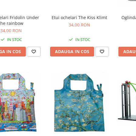
elari Fridolin Under
Etui ochelari The Kiss Klimt
Oglinda
the rainbow
34,00 RON
34,00 RON
IN STOC
IN STOC
A IN COS
ADAUGA IN COS
ADAU