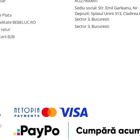
par
RO27900691
Sediu social: Str. Emil Garleanu, Nr.
Depozit: Splaiul Unirii 313, Cladirea 
 Plata
Sector 3, Bucuresti
delitate BEBELUC.RO
Sector 3, Bucuresti
 retur
carii B2B
u
E-