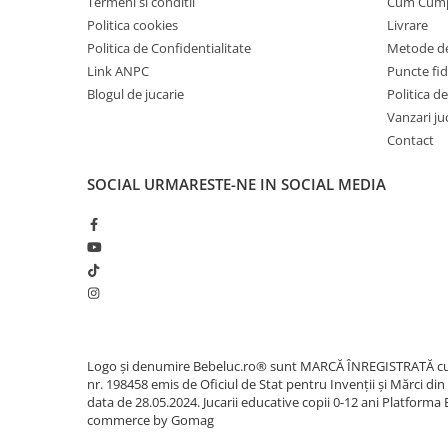
Termeni si conditii
Cum Cum
Sacose si Genti
Politica cookies
Livrare
Umbrela copii
Politica de Confidentialitate
Metode de
Cutiuta metalica
Link ANPC
Puncte fi
Blogul de jucarie
Politica de
Accesorii bebelusi
Vanzari ju
Olita bebe
Contact
Veioza copii
SOCIAL
URMARESTE-NE IN SOCIAL MEDIA
Decoratiuni camera copilului
Produse de Curatenie
Jucarii exterior
Trotinete copii
Jucarii curte
Leagane copii
Karturi copii
Logo și denumire Bebeluc.ro® sunt MARCĂ ÎNREGISTRATĂ c
nr. 198458 emis de Oficiul de Stat pentru Invenții și Mărci din
Biciclete copii
data de 28.05.2024. Jucarii educative copii 0-12 ani
Platforma 
commerce by Gomag
Trambulina copii