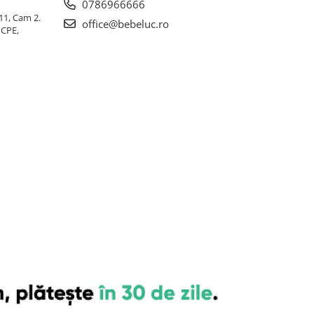
0786966666
 11, Cam 2.
office@bebeluc.ro
ICPE,