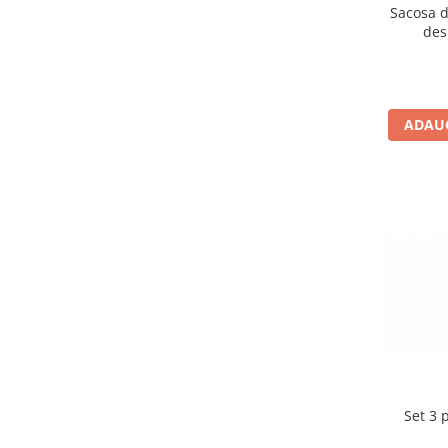
IQ puzzle
Sacosa d
des
Jucarii bebelusi
Jucarii de baie
Zornaitoare
Jucarii dentitie
ADAUG
Jucarii senzoriale
Jucarii motrice pentru bebelusi
Saltele de activitati pentru bebe
Jucarii de sortat
Jucarii muzicale bebelusi
Puzzle bebelusi
Jocuri educative
Jocuri STEM
Jocuri Magnetice
Jocuri de societate
Set 3 
Jocuri de logica