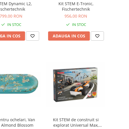
STEM Dynamic L2,
Kit STEM E-Tronic,
ischertechnik
Fischertechnik
799,00 RON
956,00 RON
IN STOC
IN STOC
GA IN COS
ADAUGA IN COS
entru ochelari, Van
Kit STEM de construit si
 Almond Blossom
explorat Universal Max,