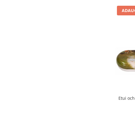
Carti de colorat
ADAUG
Carticele interactive
Cadouri copii
Ceasuri copii
Cutii muzicale
Idei cadou fetite
Cadouri bebelusi
Cadouri ieftine pentru copii
Cadouri botez
Cadou copii 2 ani
Cadou copii 3 ani
Etui och
Cadou copii 4 ani
Cadou copii 5 ani
Cadou copii 6 ani
Cadou copii 7 ani