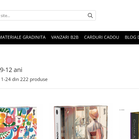
MATERIALE GRADINITA
VANZARI B2B
CARDURI CADOU
BLOG 
 9-12 ani
1-
24
din
222
produse