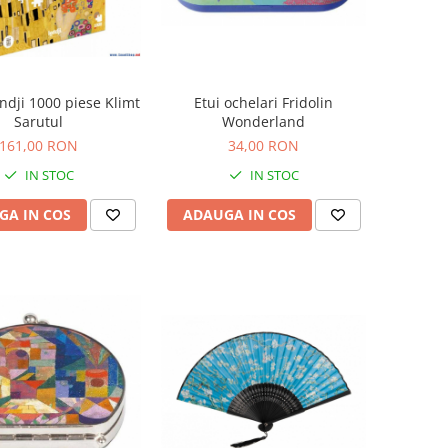
ndji 1000 piese Klimt
Etui ochelari Fridolin
Sarutul
Wonderland
161,00 RON
34,00 RON
IN STOC
IN STOC
GA IN COS
ADAUGA IN COS