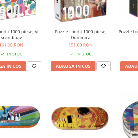
ondji 1000 piese, Vis
Puzzle Londji 1000 piese,
Puzzle Lo
scandinav
Duminica
161,00 RON
151,00 RON
IN STOC
IN STOC
A IN COS
ADAUGA IN COS
ADAU