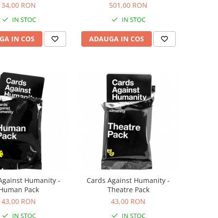
Fischertechnik
34,00 RON
501,00 RON
IN STOC
IN STOC
GA IN COS
ADAUGA IN COS
Against Humanity -
Cards Against Humanity -
Human Pack
Theatre Pack
43,00 RON
43,00 RON
IN STOC
IN STOC