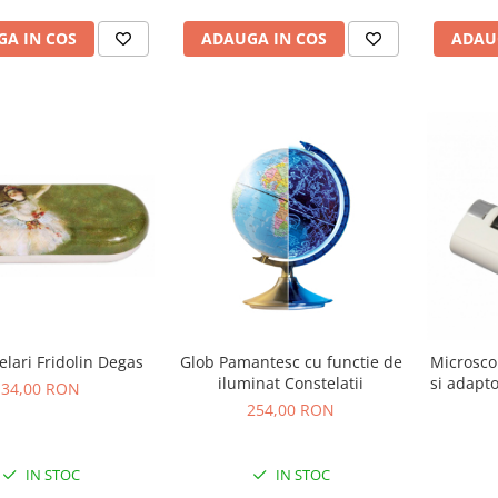
A IN COS
ADAUGA IN COS
ADAU
elari Fridolin Degas
Glob Pamantesc cu functie de
Microsco
iluminat Constelatii
si adapto
34,00 RON
254,00 RON
IN STOC
IN STOC