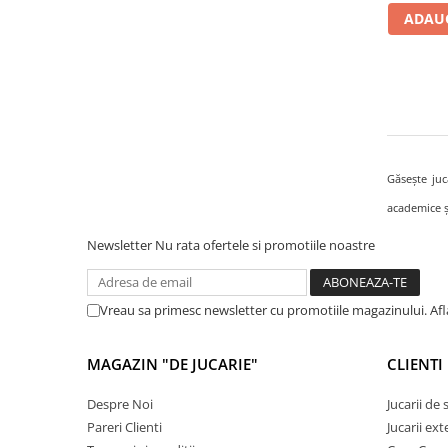
ADAUG
Cadou copii 8 ani
Cadou copii 9 ani
Cadou copii 10 ani
Cadou copii 11 ani
Cadou copii 12 ani
Rechizite scolare
Găsește juc
Penar baieti
academice ș
Penar fete
Newsletter
Nu rata ofertele si promotiile noastre
Agenda copii
Caserola compartimentata copii
Vreau sa primesc newsletter cu promotiile magazinului. Af
Etui Ochelari
Ghiozdan baieti
MAGAZIN "DE JUCARIE"
CLIENTI
Ghiozdan fete
Despre Noi
Jucarii de
Papetarie
Pareri Clienti
Jucarii ext