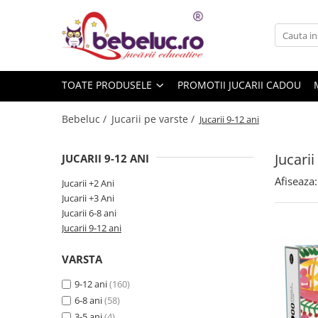
Toate Produsele
Jucarii pe varste
TOATE PRODUSELE
PROMOTII JUCARII CADOU
Jucarii educative
Set constructie copii
Bebeluc /
Jucarii pe varste /
Jucarii 9-12 ani
Seturi de construit
Jucarii magnetice
Jucarii
JUCARII 9-12 ANI
Cuburi de construit
Afiseaza:
Jucarii +2 Ani
Seturi Experimente pentru copii
Jucarii +3 Ani
Organele Corpului Uman
Jucarii 6-8 ani
Jucarii 9-12 ani
Roboti de jucarie
Jucarii Creativitate
VARSTA
Lucru manual copii
9-12 ani
(160)
Plastilina
6-8 ani
(58)
Seturi de desen
3-5 ani
(4)