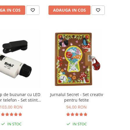
GA IN COS
ADAUGA IN COS
p de buzunar cu LED
Jurnalul Secret - Set creativ
r telefon - Set stiinta
pentru fetite
pentru copii
103,00 RON
94,00 RON
IN STOC
IN STOC