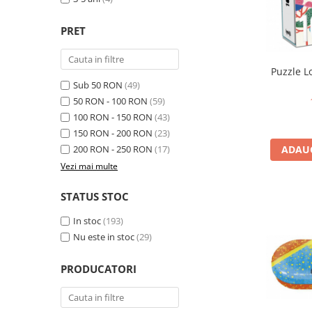
Seturi de pictura pentru copii
PRET
Tatuaje Copii
Nisip kinetic
Jucarii interactive
Puzzle L
Sub 50 RON
(49)
Proiector pentru copii
50 RON - 100 RON
(59)
Instrumente muzicale pentru copii
100 RON - 150 RON
(43)
Caruseluri muzicale
150 RON - 200 RON
(23)
Joc de rol
200 RON - 250 RON
(17)
ADAUG
Storytelling
Vezi mai multe
Bucatarii pentru copii
STATUS STOC
Banc de lucru pentru copii
Papusi de mana
In stoc
(193)
Casa de papusi
Nu este in stoc
(29)
Bormasina magica
PRODUCATORI
Costum Halloween Copii
Papusi si Bebelusi Reborn
Animale de jucarie