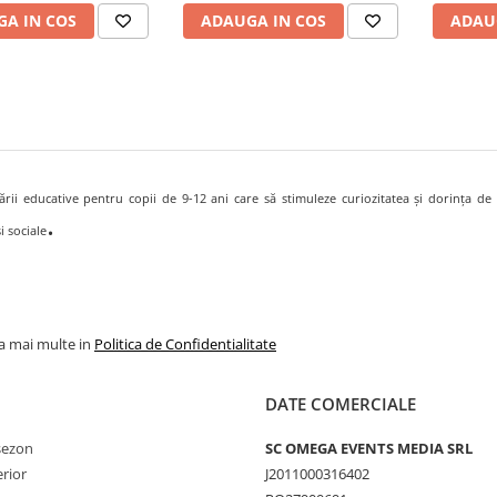
A IN COS
ADAUGA IN COS
ADAU
ării educative pentru copii de 9-12 ani care să stimuleze curiozitatea și dorința de a
.
i sociale
la mai multe in
Politica de Confidentialitate
DATE COMERCIALE
 sezon
SC OMEGA EVENTS MEDIA SRL
erior
J2011000316402