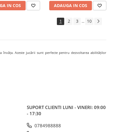
GA IN COS
ADAUGA IN COS
1
2
3
10
...
 învăța. Aceste jucării sunt perfecte pentru dezvoltarea abilităților
SUPORT CLIENTI
LUNI - VINERI: 09:00
- 17:30
0784988888