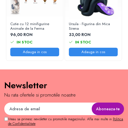
Cutie cu 12 minifigurine
Ursula - Figurina din Mica
Animale de la Ferma
Sirena
96,00 RON
33,00 RON
IN STOC
IN STOC
Adauga in cos
Adauga in cos
Newsletter
Nu rata ofertele si promotiile noastre
Vreau sa primesc newsletter cu promotiile magazinului. Afla mai multe in
Politica
de Confidentialitate