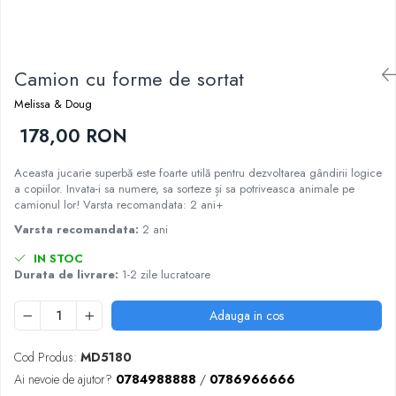
Nisip kinetic
Cadou copii 8 ani
Jucarii interactive
Cadou copii 9 ani
Proiector pentru copii
Camion cu forme de sortat
Cadou copii 10 ani
Instrumente muzicale pentru copii
Cadou copii 11 ani
Caruseluri muzicale
Melissa & Doug
Joc de rol
Cadou copii 12 ani
178,00 RON
Storytelling
Aceasta jucarie superbă este foarte utilă pentru dezvoltarea gândirii logice
Bucatarii pentru copii
a copiilor. Invata-i sa numere, sa sorteze și sa potriveasca animale pe
Banc de lucru pentru copii
camionul lor! Varsta recomandata: 2 ani+
Papusi de mana
Varsta recomandata:
2 ani
Casa de papusi
IN STOC
Bormasina magica
Durata de livrare:
1-2 zile lucratoare
Costum Halloween Copii
Papusi si Bebelusi Reborn
Adauga in cos
Animale de jucarie
Cod Produs:
MD5180
Jucarii cu Dinozauri
Ai nevoie de ajutor?
0784988888
/
0786966666
Figurine cu animale domestice