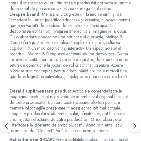
Jucarii de baie
tonul si intensitatea culorii din pozele produsului pot varia in functie
de ecranul de pe care se vizualizeaza magazinul online.
Zornaitoare
Despre brand:
Melissa & Doug este un brand renumit și de
Jucarii dentitie
încredere în lumea jucăriilor educative și creative, cunoscut pentru
gama sa variată de produse de calitate care încurajează
Jucarii senzoriale
dezvoltarea abilităților, învățarea interactivă și imaginația la copii.
Jucarii motrice pentru bebelusi
Cu o abordare concentrată pe educație și distracție, Melissa &
Saltele de activitati pentru bebe
Doug oferă jucării care stimulează explorarea și dezvoltarea
copiilor într-un mod captivant și interactiv. Un aspect notabil al
Jucarii de sortat
brandului Melissa & Doug este accentul său pe dezvoltare. Gama
Jucarii muzicale bebelusi
lor diversificată cuprinde o varietate de jucării, de la puzzle-uri și
seturi de construcție la jocuri de rol și activități creative. Aceste
Puzzle bebelusi
produse sunt concepute pentru a îmbunătăți abilitățile motorii fine,
gândirea logică, creativitatea și înțelegerea conceptelor de bază.
Detalii suplimentare produs:
Articolele comercializate in
magazinul nostru sunt noi si vandute în ambalajul original furnizat
de catre producător. Echipa noastra depune eforturi pentru a
menține informațiile prezentate in acest ecran cât mai actuale.
Imaginile produsului si ale ambalajului, afișate aici, pot fi supuse
unor ajustări efectuate de către producători. Orice observatie
referitoare la diferenta de ambalaj, comunicata prin email sau
formularul de "Contact", va fi tratata cu promptitudine.
Achizitie prin SICAP:
Pentru instituțiile publice interesate, acest