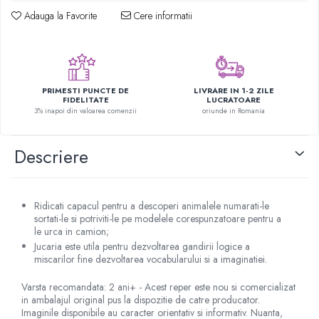
Figurine plus
Adauga la Favorite
Cere informatii
Figurine
Jucarii Montessori
Nevoi speciale si sindrom Down
PRIMESTI PUNCTE DE
LIVRARE IN 1-2 ZILE
Jucarii cu alfabet
FIDELITATE
LUCRATOARE
3% inapoi din valoarea comenzii
oriunde in Romania
Jucarii cu cifre
Seturi Numberblocks
Descriere
Jucarii de motricitate
Jucarii fructe si legume
Puzzle-uri
Ridicati capacul pentru a descoperi animalele numarati-le
sortati-le si potriviti-le pe modelele corespunzatoare pentru a
Puzzle clasic
le urca in camion;
Puzzle incastru
Jucaria este utila pentru dezvoltarea gandirii logice a
miscarilor fine dezvoltarea vocabularului si a imaginatiei.
Puzzle de podea
IQ puzzle
Varsta recomandata: 2 ani+ - Acest reper este nou si comercializat
Jucarii bebelusi
in ambalajul original pus la dispozitie de catre producator.
Imaginile disponibile au caracter orientativ si informativ. Nuanta,