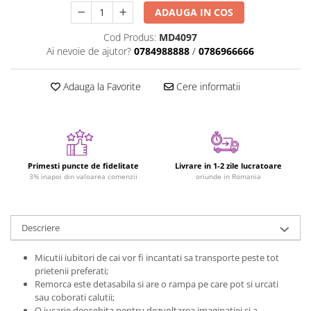
Figurine plus
ADAUGA IN COS
Figurine
Cod Produs:
MD4097
Ai nevoie de ajutor?
0784988888
/
0786966666
Jucarii Montessori
Nevoi speciale si sindrom Down
Adauga la Favorite
Cere informatii
Jucarii cu alfabet
Jucarii cu cifre
Seturi Numberblocks
Jucarii de motricitate
Primesti puncte de fidelitate
Livrare in 1-2 zile lucratoare
Jucarii fructe si legume
3% inapoi din valoarea comenzii
oriunde in Romania
Puzzle-uri
Puzzle clasic
Descriere
Puzzle incastru
Puzzle de podea
Micutii iubitori de cai vor fi incantati sa transporte peste tot
prietenii preferati;
IQ puzzle
Remorca este detasabila si are o rampa pe care pot si urcati
Jucarii bebelusi
sau coborati calutii;
O jucarie deosebita pentru dezvoltarea imaginatiei si a