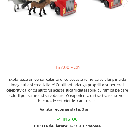
Nisip kinetic
Cadou copii 8 ani
Jucarii interactive
Cadou copii 9 ani
Proiector pentru copii
Cadou copii 10 ani
Instrumente muzicale pentru copii
Cadou copii 11 ani
Caruseluri muzicale
Joc de rol
Cadou copii 12 ani
Storytelling
Bucatarii pentru copii
157,00 RON
Banc de lucru pentru copii
Papusi de mana
Exploreaza universul calaritului cu aceasta remorca ceiului plina de
Casa de papusi
imaginatie si creativitate! Copiii pot adauga propriilor super-eroi
celebrity cailor cu ajutorul acestei jucarii detasabile, cu rampa pe care
Bormasina magica
calutii pot sa urce si sa coboare. O experienta distractiva ce se vor
Costum Halloween Copii
bucura de cei mici de 3 ani in sus!
Papusi si Bebelusi Reborn
Varsta recomandata:
3 ani
Animale de jucarie
IN STOC
Jucarii cu Dinozauri
Durata de livrare:
1-2 zile lucratoare
Figurine cu animale domestice