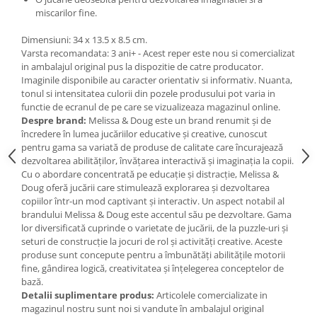
Jucarii de baie
miscarilor fine.
Zornaitoare
Jucarii dentitie
Dimensiuni: 34 x 13.5 x 8.5 cm.
Varsta recomandata: 3 ani+ - Acest reper este nou si comercializat
Jucarii senzoriale
in ambalajul original pus la dispozitie de catre producator.
Jucarii motrice pentru bebelusi
Imaginile disponibile au caracter orientativ si informativ. Nuanta,
tonul si intensitatea culorii din pozele produsului pot varia in
Saltele de activitati pentru bebe
functie de ecranul de pe care se vizualizeaza magazinul online.
Jucarii de sortat
Despre brand:
Melissa & Doug este un brand renumit și de
Jucarii muzicale bebelusi
încredere în lumea jucăriilor educative și creative, cunoscut
pentru gama sa variată de produse de calitate care încurajează
Puzzle bebelusi
dezvoltarea abilităților, învățarea interactivă și imaginația la copii.
Cu o abordare concentrată pe educație și distracție, Melissa &
Doug oferă jucării care stimulează explorarea și dezvoltarea
copiilor într-un mod captivant și interactiv. Un aspect notabil al
brandului Melissa & Doug este accentul său pe dezvoltare. Gama
lor diversificată cuprinde o varietate de jucării, de la puzzle-uri și
seturi de construcție la jocuri de rol și activități creative. Aceste
produse sunt concepute pentru a îmbunătăți abilitățile motorii
fine, gândirea logică, creativitatea și înțelegerea conceptelor de
bază.
Detalii suplimentare produs:
Articolele comercializate in
magazinul nostru sunt noi si vandute în ambalajul original