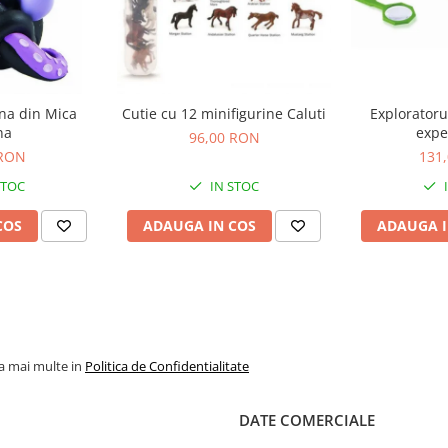
ina din Mica
Cutie cu 12 minifigurine Caluti
Exploratoru
na
expe
96,00 RON
 RON
131
STOC
IN STOC
COS
ADAUGA IN COS
ADAUGA I
la mai multe in
Politica de Confidentialitate
DATE COMERCIALE