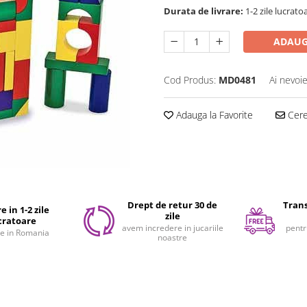
Durata de livrare:
1-2 zile lucrato
ADAUG
Cod Produs:
MD0481
Ai nevoie
Adauga la Favorite
Cere 
Drept de retur 30 de
Trans
e in 1-2 zile
zile
cratoare
avem incredere in jucariile
pentr
e in Romania
noastre