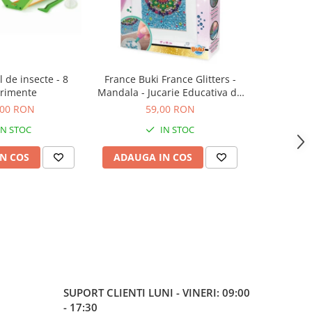
l de insecte - 8
France Buki France Glitters -
Set magie 
rimente
Mandala - Jucarie Educativa de
inalta calitate pentru copii
,00 RON
59,00 RON
1
IN STOC
IN STOC
N COS
ADAUGA IN COS
ADAUG
SUPORT CLIENTI
LUNI - VINERI: 09:00
- 17:30