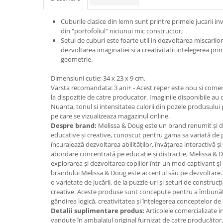
Jucarii cu Dinozauri
Cuburile clasice din lemn sunt printre primele jucarii in
Figurine cu animale domestice
din "portofoliul" niciunui mic constructor;
Figurine plus
Setul de cuburi este foarte util in dezvoltarea miscarilor
dezvoltarea imaginatiei si a creativitatii intelegerea pri
Figurine
geometrie.
Jucarii Montessori
Dimensiuni cutie: 34 x 23 x 9 cm.
Nevoi speciale si sindrom Down
Varsta recomandata: 3 ani+ - Acest reper este nou si comerc
la dispozitie de catre producator. Imaginile disponibile au c
Jucarii cu alfabet
Nuanta, tonul si intensitatea culorii din pozele produsului 
Jucarii cu cifre
pe care se vizualizeaza magazinul online.
Despre brand:
Melissa & Doug este un brand renumit și de
Seturi Numberblocks
educative și creative, cunoscut pentru gama sa variată de 
Jucarii de motricitate
încurajează dezvoltarea abilităților, învățarea interactivă și
abordare concentrată pe educație și distracție, Melissa & D
Jucarii fructe si legume
explorarea și dezvoltarea copiilor într-un mod captivant și 
brandului Melissa & Doug este accentul său pe dezvoltare.
Puzzle-uri
o varietate de jucării, de la puzzle-uri și seturi de construcție
Puzzle clasic
creative. Aceste produse sunt concepute pentru a îmbunătăți
gândirea logică, creativitatea și înțelegerea conceptelor de
Puzzle incastru
Detalii suplimentare produs:
Articolele comercializate 
Puzzle de podea
vandute în ambalajul original furnizat de catre producător