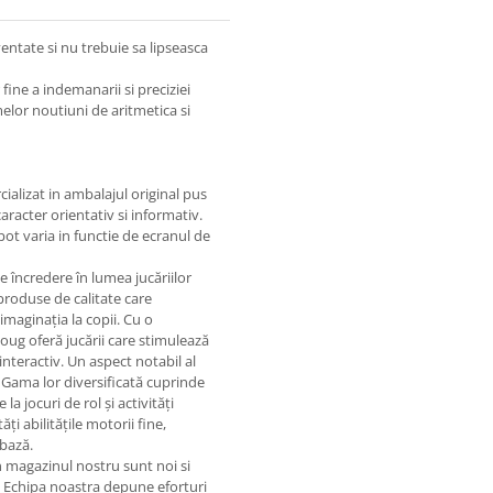
ventate si nu trebuie sa lipseasca
 fine a indemanarii si preciziei
melor noutiuni de aritmetica si
ializat in ambalajul original pus
aracter orientativ si informativ.
pot varia in functie de ecranul de
 încredere în lumea jucăriilor
produse de calitate care
 imaginația la copii. Cu o
oug oferă jucării care stimulează
interactiv. Un aspect notabil al
 Gama lor diversificată cuprinde
 la jocuri de rol și activități
 abilitățile motorii fine,
 bază.
in magazinul nostru sunt noi si
. Echipa noastra depune eforturi