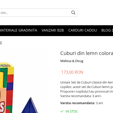
MATERIALE GRADINITA
VANZARI B2B
CARDURI CADOU
BLOG 
00
Cuburi din lemn color
Melissa & Doug
173,00 RON
Unisex Set de Cuburi clasice din lem
copiilor, acest set de Cuburi lemn p
Propune-i copilului tau provocari in
Varsta recomandata: 3 ani+.
Varsta recomandata:
3 ani
IN STOC