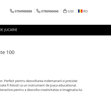
0784988888
0786966666
0,00
RO
DE JUCARIE
ate 100
n. Perfect pentru dezvoltarea indemanarii si preciziei
oate fi folosit ca un instrument de joaca educational.
teractive pentru a dezvolta creativitatea si imaginatia lui.