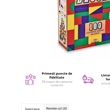
Seturi de pictura pentru copii
Tatuaje Copii
Nisip kinetic
Jucarii interactive
Proiector pentru copii
Instrumente muzicale pentru copii
Caruseluri muzicale
Joc de rol
Storytelling
Bucatarii pentru copii
Banc de lucru pentru copii
Primesti puncte de
Livrar
Papusi de mana
fidelitate
lu
3% inapoi din valoarea
Casa de papusi
oriund
comenzii
Bormasina magica
Costum Halloween Copii
Papusi si Bebelusi Reborn
Review-uri
(0)
Animale de jucarie
Descriere