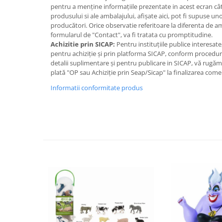
IQ puzzle
pentru a menține informațiile prezentate in acest ecran cât
produsului si ale ambalajului, afișate aici, pot fi supuse un
Jucarii bebelusi
producători. Orice observatie referitoare la diferenta de 
Jucarii de baie
formularul de "Contact", va fi tratata cu promptitudine.
Achizitie prin SICAP:
Pentru instituțiile publice interesat
Zornaitoare
pentru achiziție și prin platforma SICAP, conform proceduri
Jucarii dentitie
detalii suplimentare și pentru publicare in SICAP, vă rugă
Jucarii senzoriale
plată "OP sau Achiziție prin Seap/Sicap" la finalizarea come
Jucarii motrice pentru bebelusi
Informatii conformitate produs
Saltele de activitati pentru bebe
Jucarii de sortat
Jucarii muzicale bebelusi
Puzzle bebelusi
Jocuri educative
Jocuri STEM
Jocuri Magnetice
Jocuri de societate
Jocuri de logica