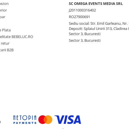
 sezon
SC OMEGA EVENTS MEDIA SRL
erior
J2011000316402
par
RO27900691
Sediu social: Str. Emil Garleanu, Nr.
Depozit: Splaiul Unirii 313, Cladirea 
 Plata
Sector 3, Bucuresti
delitate BEBELUC.RO
Sector 3, Bucuresti
 retur
carii B2B
u