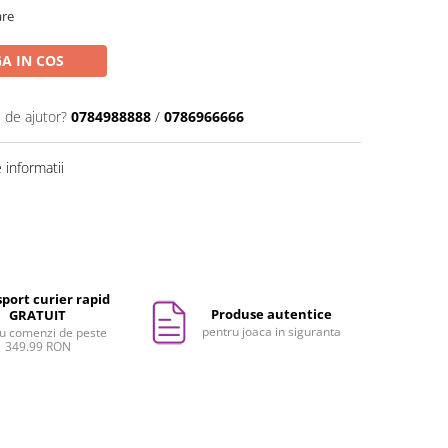
are
A IN COS
 de ajutor?
0784988888
/
0786966666
informatii
port curier rapid
Produse autentice
GRATUIT
pentru joaca in siguranta
u comenzi de peste
349.99 RON