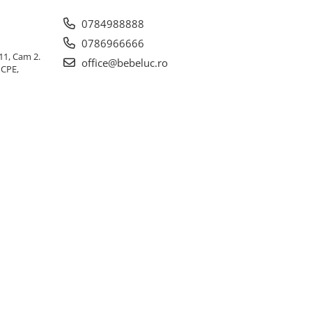
0784988888
0786966666
 11, Cam 2.
office@bebeluc.ro
ICPE,