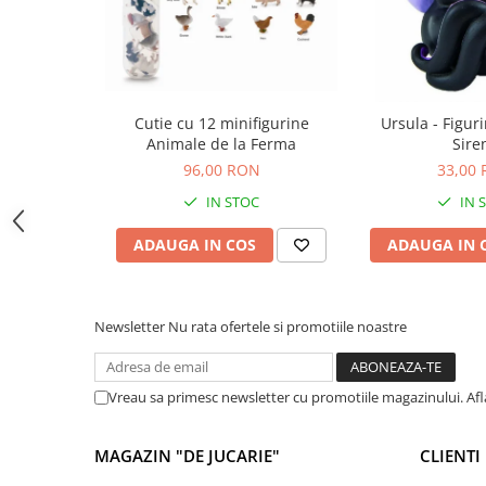
Jocuri de memorie
Jocuri cu litere
Jocuri cu numere
Jocuri de indemanare
Cutie cu 12 minifigurine
Ursula - Figur
Jocuri de carti
Animale de la Ferma
Sire
96,00 RON
33,00
Jocuri interactive
IN STOC
IN 
Jocuri de podea
Carti pe alese
ADAUGA IN COS
ADAUGA IN 
Carti pentru copii 1 an
Carti pentru copii 2 ani
Newsletter
Nu rata ofertele si promotiile noastre
Carti pentru copii 3 ani
Carti pentru copii 4 ani
Vreau sa primesc newsletter cu promotiile magazinului. Af
Carti pentru copii 5 ani
Carti pentru copii 6 ani
MAGAZIN "DE JUCARIE"
CLIENTI
Carti pentru copii 8 ani