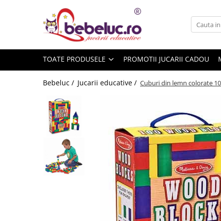
Toate Produsele
Jucarii pe varste
TOATE PRODUSELE
PROMOTII JUCARII CADOU
Jucarii educative
Set constructie copii
Bebeluc /
Jucarii educative /
Cuburi din lemn colorate 1
Seturi de construit
Jucarii magnetice
Cuburi de construit
Seturi Experimente pentru copii
Organele Corpului Uman
Roboti de jucarie
Jucarii Creativitate
Lucru manual copii
Plastilina
Seturi de desen