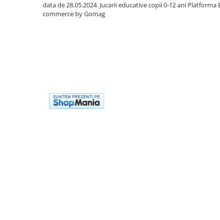
data de 28.05.2024. Jucarii educative copii 0-12 ani
Platforma 
Cadou copii 8 ani
commerce by Gomag
Cadou copii 9 ani
Cadou copii 10 ani
Cadou copii 11 ani
Cadou copii 12 ani
Rechizite scolare
Penar baieti
Penar fete
Agenda copii
Caserola compartimentata copii
Etui Ochelari
Ghiozdan baieti
Ghiozdan fete
Papetarie