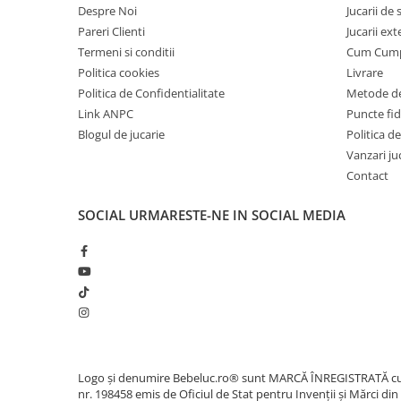
Despre Noi
Jucarii de
Carti de colorat
Pareri Clienti
Jucarii ext
Carticele interactive
Termeni si conditii
Cum Cum
Cadouri copii
Politica cookies
Livrare
Ceasuri copii
Politica de Confidentialitate
Metode de
Link ANPC
Puncte fi
Cutii muzicale
Blogul de jucarie
Politica de
Idei cadou fetite
Vanzari ju
Cadouri bebelusi
Contact
Cadouri ieftine pentru copii
SOCIAL
URMARESTE-NE IN SOCIAL MEDIA
Cadouri botez
Cadou copii 2 ani
Cadou copii 3 ani
Cadou copii 4 ani
Cadou copii 5 ani
Cadou copii 6 ani
Logo și denumire Bebeluc.ro® sunt MARCĂ ÎNREGISTRATĂ c
nr. 198458 emis de Oficiul de Stat pentru Invenții și Mărci din
Cadou copii 7 ani