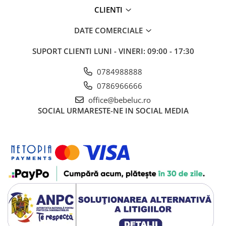
CLIENTI
Cadou copii 8 ani
Cadou copii 9 ani
DATE COMERCIALE
Cadou copii 10 ani
SUPORT CLIENTI
LUNI - VINERI: 09:00 - 17:30
Cadou copii 11 ani
0784988888
Cadou copii 12 ani
0786966666
Rechizite scolare
office@bebeluc.ro
Penar baieti
SOCIAL
URMARESTE-NE IN SOCIAL MEDIA
Penar fete
Agenda copii
Caserola compartimentata copii
Etui Ochelari
Ghiozdan baieti
Ghiozdan fete
Papetarie