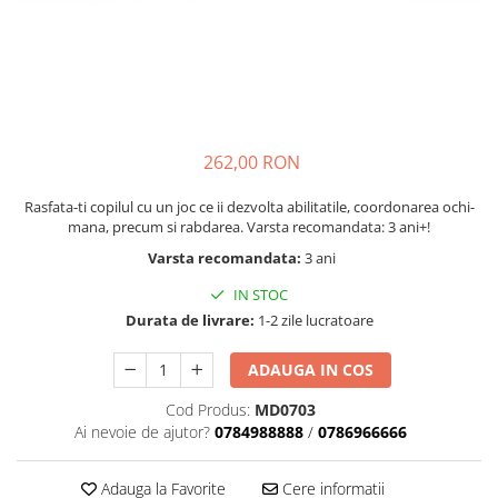
Seturi de pictura pentru copii
Tatuaje Copii
Nisip kinetic
Jucarii interactive
Proiector pentru copii
262,00 RON
Instrumente muzicale pentru copii
Caruseluri muzicale
Rasfata-ti copilul cu un joc ce ii dezvolta abilitatile, coordonarea ochi-
mana, precum si rabdarea. Varsta recomandata: 3 ani+!
Joc de rol
Varsta recomandata:
3 ani
Storytelling
Bucatarii pentru copii
IN STOC
Banc de lucru pentru copii
Durata de livrare:
1-2 zile lucratoare
Papusi de mana
ADAUGA IN COS
Casa de papusi
Bormasina magica
Cod Produs:
MD0703
Ai nevoie de ajutor?
0784988888
/
0786966666
Costum Halloween Copii
Papusi si Bebelusi Reborn
Adauga la Favorite
Cere informatii
Animale de jucarie