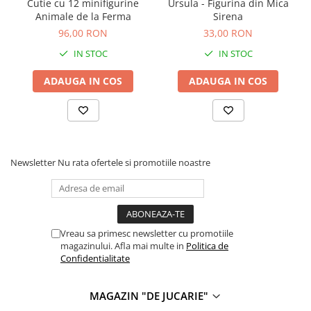
Cutie cu 12 minifigurine
Ursula - Figurina din Mica
Carti de colorat
Animale de la Ferma
Sirena
Carticele interactive
96,00 RON
33,00 RON
Cadouri copii
IN STOC
IN STOC
Ceasuri copii
ADAUGA IN COS
ADAUGA IN COS
Cutii muzicale
Idei cadou fetite
Cadouri bebelusi
Cadouri ieftine pentru copii
Newsletter
Nu rata ofertele si promotiile noastre
Cadouri botez
Cadou copii 2 ani
Cadou copii 3 ani
Vreau sa primesc newsletter cu promotiile
Cadou copii 4 ani
magazinului. Afla mai multe in
Politica de
Confidentialitate
Cadou copii 5 ani
Cadou copii 6 ani
MAGAZIN "DE JUCARIE"
Cadou copii 7 ani