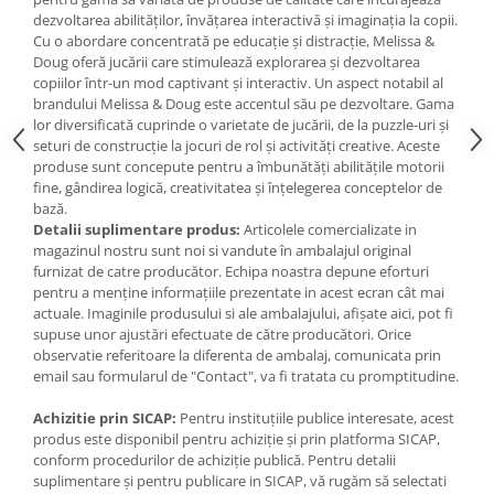
IQ puzzle
dezvoltarea abilităților, învățarea interactivă și imaginația la copii.
Jucarii bebelusi
Cu o abordare concentrată pe educație și distracție, Melissa &
Doug oferă jucării care stimulează explorarea și dezvoltarea
Jucarii de baie
copiilor într-un mod captivant și interactiv. Un aspect notabil al
Zornaitoare
brandului Melissa & Doug este accentul său pe dezvoltare. Gama
lor diversificată cuprinde o varietate de jucării, de la puzzle-uri și
Jucarii dentitie
seturi de construcție la jocuri de rol și activități creative. Aceste
Jucarii senzoriale
produse sunt concepute pentru a îmbunătăți abilitățile motorii
Jucarii motrice pentru bebelusi
fine, gândirea logică, creativitatea și înțelegerea conceptelor de
bază.
Saltele de activitati pentru bebe
Detalii suplimentare produs:
Articolele comercializate in
Jucarii de sortat
magazinul nostru sunt noi si vandute în ambalajul original
furnizat de catre producător. Echipa noastra depune eforturi
Jucarii muzicale bebelusi
pentru a menține informațiile prezentate in acest ecran cât mai
Puzzle bebelusi
actuale. Imaginile produsului si ale ambalajului, afișate aici, pot fi
Jocuri educative
supuse unor ajustări efectuate de către producători. Orice
observatie referitoare la diferenta de ambalaj, comunicata prin
Jocuri STEM
email sau formularul de "Contact", va fi tratata cu promptitudine.
Jocuri Magnetice
Achizitie prin SICAP:
Pentru instituțiile publice interesate, acest
Jocuri de societate
produs este disponibil pentru achiziție și prin platforma SICAP,
conform procedurilor de achiziție publică. Pentru detalii
Jocuri de logica
suplimentare și pentru publicare in SICAP, vă rugăm să selectati