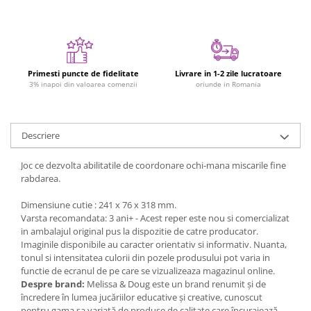
Jucarii cu Dinozauri
Figurine cu animale domestice
Figurine plus
Figurine
Primesti puncte de fidelitate
Livrare in 1-2 zile lucratoare
3% inapoi din valoarea comenzii
oriunde in Romania
Jucarii Montessori
Nevoi speciale si sindrom Down
Descriere
Jucarii cu alfabet
Jucarii cu cifre
Joc ce dezvolta abilitatile de coordonare ochi-mana miscarile fine
rabdarea.
Seturi Numberblocks
Jucarii de motricitate
Dimensiune cutie : 241 x 76 x 318 mm.
Varsta recomandata: 3 ani+ - Acest reper este nou si comercializat
Jucarii fructe si legume
in ambalajul original pus la dispozitie de catre producator.
Puzzle-uri
Imaginile disponibile au caracter orientativ si informativ. Nuanta,
tonul si intensitatea culorii din pozele produsului pot varia in
Puzzle clasic
functie de ecranul de pe care se vizualizeaza magazinul online.
Puzzle incastru
Despre brand:
Melissa & Doug este un brand renumit și de
încredere în lumea jucăriilor educative și creative, cunoscut
Puzzle de podea
pentru gama sa variată de produse de calitate care încurajează