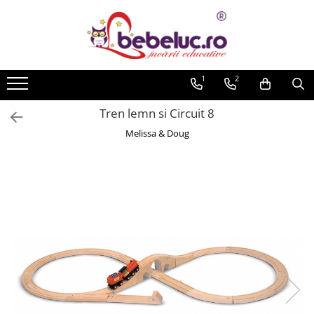
Toate Produsele
Jucarii pe varste
1
2
Jucarii educative
Tren lemn si Circuit 8
Set constructie copii
Melissa & Doug
Seturi de construit
Jucarii magnetice
Cuburi de construit
Seturi Experimente pentru copii
Organele Corpului Uman
Roboti de jucarie
Jucarii Creativitate
Lucru manual copii
Plastilina
Seturi de desen