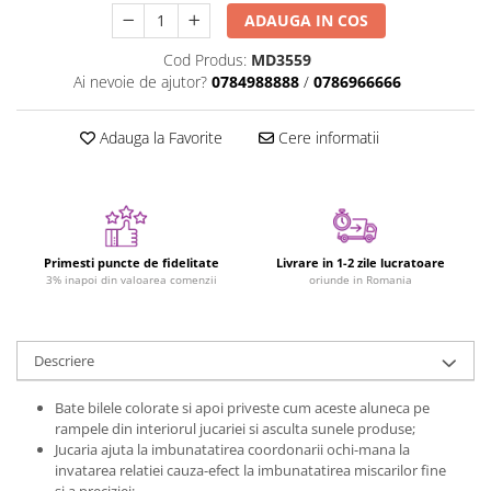
Figurine plus
ADAUGA IN COS
Figurine
Cod Produs:
MD3559
Jucarii Montessori
Ai nevoie de ajutor?
0784988888
/
0786966666
Nevoi speciale si sindrom Down
Adauga la Favorite
Cere informatii
Jucarii cu alfabet
Jucarii cu cifre
Seturi Numberblocks
Jucarii de motricitate
Primesti puncte de fidelitate
Livrare in 1-2 zile lucratoare
Jucarii fructe si legume
3% inapoi din valoarea comenzii
oriunde in Romania
Puzzle-uri
Puzzle clasic
Descriere
Puzzle incastru
Puzzle de podea
Bate bilele colorate si apoi priveste cum aceste aluneca pe
rampele din interiorul jucariei si asculta sunele produse;
IQ puzzle
Jucaria ajuta la imbunatatirea coordonarii ochi-mana la
Jucarii bebelusi
invatarea relatiei cauza-efect la imbunatatirea miscarilor fine