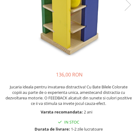
Nisip kinetic
Cadou copii 8 ani
Jucarii interactive
Cadou copii 9 ani
Proiector pentru copii
Cadou copii 10 ani
Instrumente muzicale pentru copii
Cadou copii 11 ani
Caruseluri muzicale
Joc de rol
Cadou copii 12 ani
Storytelling
Bucatarii pentru copii
Banc de lucru pentru copii
136,00 RON
Papusi de mana
Casa de papusi
Jucaria ideala pentru invatarea distractiva! Cu Bate Bilele Colorate
copiii au parte de o experienta unica, amestecand distractia cu
Bormasina magica
dezvoltarea motorie. O FEEDBACK alcatuit din sunete si culori pozitive
Costum Halloween Copii
ce ii va stimula sa invete jocul cauza-efect.
Papusi si Bebelusi Reborn
Varsta recomandata:
2 ani
Animale de jucarie
IN STOC
Jucarii cu Dinozauri
Durata de livrare:
1-2 zile lucratoare
Figurine cu animale domestice