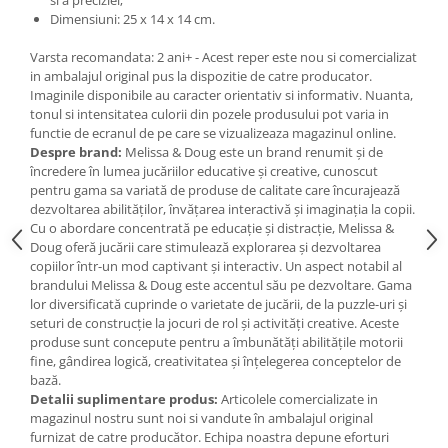
si a preciziei;
Jucarii de baie
Dimensiuni: 25 x 14 x 14 cm.
Zornaitoare
Jucarii dentitie
Varsta recomandata: 2 ani+ - Acest reper este nou si comercializat
in ambalajul original pus la dispozitie de catre producator.
Jucarii senzoriale
Imaginile disponibile au caracter orientativ si informativ. Nuanta,
Jucarii motrice pentru bebelusi
tonul si intensitatea culorii din pozele produsului pot varia in
Saltele de activitati pentru bebe
functie de ecranul de pe care se vizualizeaza magazinul online.
Despre brand:
Melissa & Doug este un brand renumit și de
Jucarii de sortat
încredere în lumea jucăriilor educative și creative, cunoscut
Jucarii muzicale bebelusi
pentru gama sa variată de produse de calitate care încurajează
dezvoltarea abilităților, învățarea interactivă și imaginația la copii.
Puzzle bebelusi
Cu o abordare concentrată pe educație și distracție, Melissa &
Doug oferă jucării care stimulează explorarea și dezvoltarea
copiilor într-un mod captivant și interactiv. Un aspect notabil al
brandului Melissa & Doug este accentul său pe dezvoltare. Gama
lor diversificată cuprinde o varietate de jucării, de la puzzle-uri și
seturi de construcție la jocuri de rol și activități creative. Aceste
produse sunt concepute pentru a îmbunătăți abilitățile motorii
fine, gândirea logică, creativitatea și înțelegerea conceptelor de
bază.
Detalii suplimentare produs:
Articolele comercializate in
magazinul nostru sunt noi si vandute în ambalajul original
furnizat de catre producător. Echipa noastra depune eforturi