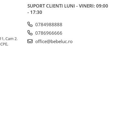
SUPORT CLIENTI
LUNI - VINERI: 09:00
- 17:30
0784988888
0786966666
 11, Cam 2.
office@bebeluc.ro
ICPE,