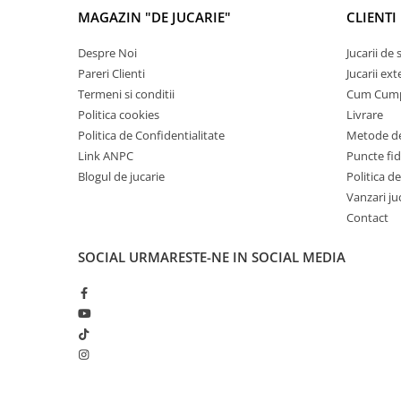
MAGAZIN "DE JUCARIE"
CLIENTI
Jucarii cu Dinozauri
Figurine cu animale domestice
Despre Noi
Jucarii de
Figurine plus
Pareri Clienti
Jucarii ext
Figurine
Termeni si conditii
Cum Cum
Politica cookies
Livrare
Jucarii Montessori
Politica de Confidentialitate
Metode de
Nevoi speciale si sindrom Down
Link ANPC
Puncte fi
Blogul de jucarie
Politica de
Jucarii cu alfabet
Vanzari ju
Jucarii cu cifre
Contact
Seturi Numberblocks
Jucarii de motricitate
SOCIAL
URMARESTE-NE IN SOCIAL MEDIA
Jucarii fructe si legume
Puzzle-uri
Puzzle clasic
Puzzle incastru
Puzzle de podea