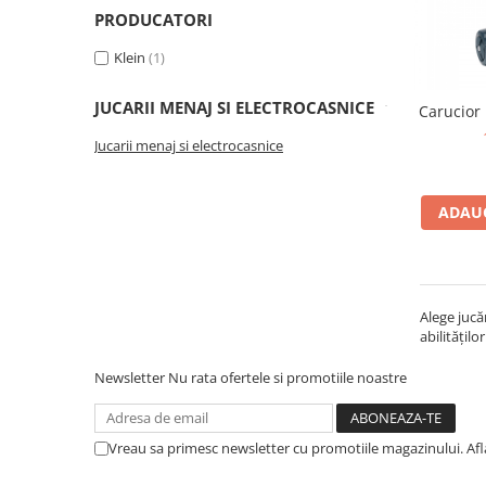
PRODUCATORI
Seturi de pictura pentru copii
Tatuaje Copii
Klein
(1)
Nisip kinetic
Jucarii interactive
JUCARII MENAJ SI ELECTROCASNICE
Carucior
Proiector pentru copii
Jucarii menaj si electrocasnice
Instrumente muzicale pentru copii
Caruseluri muzicale
ADAUG
Joc de rol
Storytelling
Bucatarii pentru copii
Banc de lucru pentru copii
Alege jucă
abilitățilo
Papusi de mana
Casa de papusi
Newsletter
Nu rata ofertele si promotiile noastre
Bormasina magica
Costum Halloween Copii
Vreau sa primesc newsletter cu promotiile magazinului. Af
Papusi si Bebelusi Reborn
Animale de jucarie