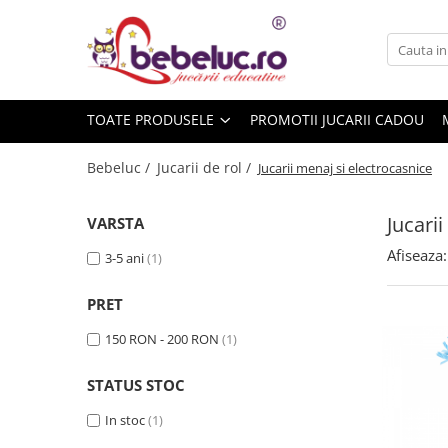
Toate Produsele
Jucarii pe varste
TOATE PRODUSELE
PROMOTII JUCARII CADOU
Jucarii educative
Set constructie copii
Bebeluc /
Jucarii de rol /
Jucarii menaj si electrocasnice
Seturi de construit
Jucarii magnetice
Jucari
VARSTA
Cuburi de construit
Afiseaza:
3-5 ani
(1)
Seturi Experimente pentru copii
Organele Corpului Uman
PRET
Roboti de jucarie
150 RON - 200 RON
(1)
Jucarii Creativitate
STATUS STOC
Lucru manual copii
Plastilina
In stoc
(1)
Seturi de desen