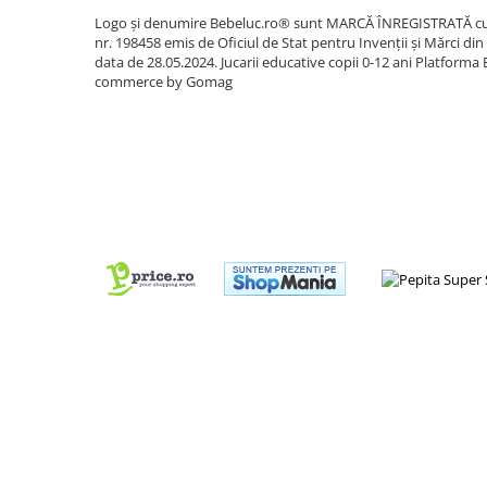
IQ puzzle
Logo și denumire Bebeluc.ro® sunt MARCĂ ÎNREGISTRATĂ c
Jucarii bebelusi
nr. 198458 emis de Oficiul de Stat pentru Invenții și Mărci din
data de 28.05.2024. Jucarii educative copii 0-12 ani
Platforma 
Jucarii de baie
commerce by Gomag
Zornaitoare
Jucarii dentitie
Jucarii senzoriale
Jucarii motrice pentru bebelusi
Saltele de activitati pentru bebe
Jucarii de sortat
Jucarii muzicale bebelusi
Puzzle bebelusi
Jocuri educative
Jocuri STEM
Jocuri Magnetice
Jocuri de societate
Jocuri de logica