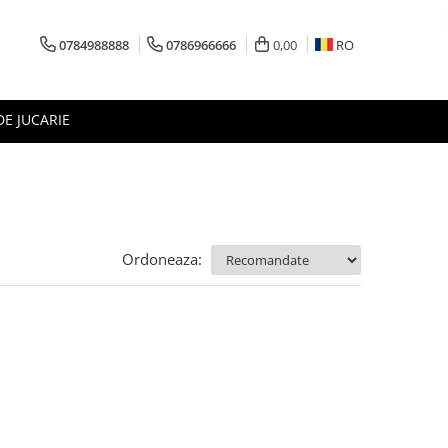
0784988888
0786966666
0,00
RO
DE JUCARIE
Ordoneaza: