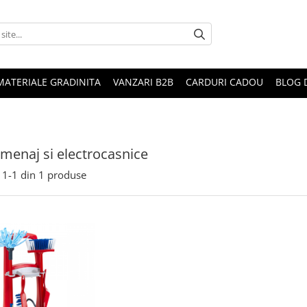
MATERIALE GRADINITA
VANZARI B2B
CARDURI CADOU
BLOG 
i menaj si electrocasnice
1-
1
din
1
produse