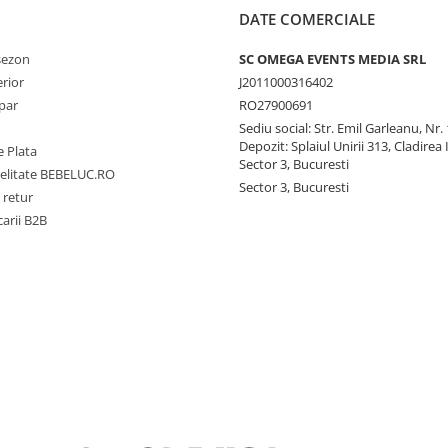
DATE COMERCIALE
 sezon
SC OMEGA EVENTS MEDIA SRL
erior
J2011000316402
par
RO27900691
Sediu social: Str. Emil Garleanu, Nr.
Depozit: Splaiul Unirii 313, Cladirea 
 Plata
Sector 3, Bucuresti
delitate BEBELUC.RO
Sector 3, Bucuresti
 retur
carii B2B