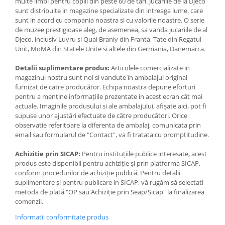
multe limbi pentru copiii din peste 60 de tari. Jucariile de la Djeco
sunt distribuite in magazine specializate din intreaga lume, care
sunt in acord cu compania noastra si cu valorile noastre. O serie
de muzee prestigioase aleg, de asemenea, sa vanda jucariile de al
Djeco, inclusiv Luvru si Quai Branly din Franta, Tate din Regatul
Unit, MoMA din Statele Unite si altele din Germania, Danemarca.
Detalii suplimentare produs:
Articolele comercializate in
magazinul nostru sunt noi si vandute în ambalajul original
furnizat de catre producător. Echipa noastra depune eforturi
pentru a menține informațiile prezentate in acest ecran cât mai
actuale. Imaginile produsului si ale ambalajului, afișate aici, pot fi
supuse unor ajustări efectuate de către producători. Orice
observatie referitoare la diferenta de ambalaj, comunicata prin
email sau formularul de "Contact", va fi tratata cu promptitudine.
Achizitie prin SICAP:
Pentru instituțiile publice interesate, acest
produs este disponibil pentru achiziție și prin platforma SICAP,
conform procedurilor de achiziție publică. Pentru detalii
suplimentare și pentru publicare in SICAP, vă rugăm să selectati
metoda de plată "OP sau Achiziție prin Seap/Sicap" la finalizarea
comenzii.
Informatii conformitate produs