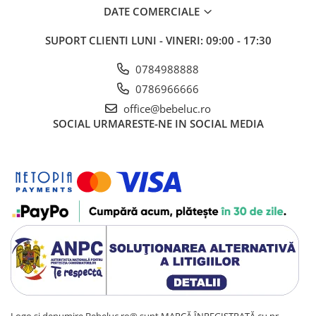
DATE COMERCIALE
SUPORT CLIENTI
LUNI - VINERI: 09:00 - 17:30
0784988888
0786966666
office@bebeluc.ro
SOCIAL
URMARESTE-NE IN SOCIAL MEDIA
Logo și denumire Bebeluc.ro® sunt MARCĂ ÎNREGISTRATĂ cu nr.