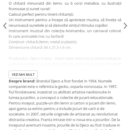
O chitară minunată din lemn, cu 6 corzi metalice, cu ilustrații
frumoase și sunet curat!
Cadoul perfect pentru tinerii chitariști.
Un instrument pentru a începe să aprecieze muzica, să învețe să
recunoască sunetele și să dezvolte simțul ritmului copiilor.
Instrument muzical din colecția Animambo, un carnaval colorat
în care animalele trec cu fanfară!
Conținut: chitară (lemn, metal și plastic).
Dimensiune chitară: 66 x 21,5 x 6 cm.
Producator: Djeco Franta - Acest reper este nou si comercializat in
ambalajul original pus la dispozitie de catre producator. Imaginile
disponibile au caracter orientativ si informativ. Nuanta, tonul si
intensitatea culorii din pozele produsului pot varia in functie de
VEZI MAI MULT
ecranul de pe care se vizualizeaza magazinul online.
Despre brand:
Brandul Djeco a fost fondat in 1954. Numele
companiei este o referinta la gecko, soparla norocoasa. In 1997,
fiul fondatoarei, inzestrat cu abilitati artistice neobisnuite in
lumea jucariilor, a conceput o colectie de jucarii educationale.
Pentru inceput, puzzle-uri din lemn si carton si jucarii din lemn,
apoi gama sa extins pentru a include jocuri de carti si de
societate. In 2007, seturile originale de artizanat au revolutionat
distractia creativa. Franta intrase intr-o noua era a jocurilor. De la
inceputul aventurii noastre, jocurile de la Djeco au fost traduse in