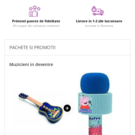
Figurine plus
Figurine
Primesti puncte de fidelitate
Livrare in 1-2 zile lucratoare
Jucarii Montessori
3% inapoi din valoarea comenzii
oriunde in Romania
Nevoi speciale si sindrom Down
Jucarii cu alfabet
PACHETE SI PROMOTII
Jucarii cu cifre
Seturi Numberblocks
Muzicieni in devenire
Jucarii de motricitate
Jucarii fructe si legume
Puzzle-uri
Puzzle clasic
Puzzle incastru
Puzzle de podea
IQ puzzle
Jucarii bebelusi