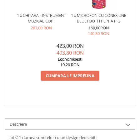
Jucarii de baie
Zornaitoare
1 x CHITARA - INSTRUMENT
1 x MICROFON CU CONEXIUNE
Jucarii dentitie
MUZICAL COPII
BLUETOOTH PEPPA PIG
Jucarii senzoriale
263,00 RON
160,00RON
140,80 RON
Jucarii motrice pentru bebelusi
Saltele de activitati pentru bebe
423,00 RON
Jucarii de sortat
403,80 RON
Jucarii muzicale bebelusi
Economisesti
19,20 RON
Puzzle bebelusi
CUMPARA-LE IMPREUNA
Descriere
Intră în lumea sunetelor cu un design deosebit.