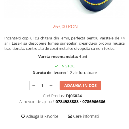
Nisip kinetic
Cadou copii 8 ani
Jucarii interactive
Cadou copii 9 ani
Proiector pentru copii
Cadou copii 10 ani
263,00 RON
Instrumente muzicale pentru copii
Cadou copii 11 ani
Caruseluri muzicale
Incanta-ti copilul cu chitara din lemn, perfecta pentru varstele de +4
Joc de rol
Cadou copii 12 ani
ani. Lasa-l sa descopere lumea sunetelor, creandu-si propria muzica
traditionala, controlata de corzi metalice si vopsita cu non-toxice.
Storytelling
Varsta recomandata:
4 ani
Bucatarii pentru copii
Banc de lucru pentru copii
IN STOC
Papusi de mana
Durata de livrare:
1-2 zile lucratoare
Casa de papusi
ADAUGA IN COS
Bormasina magica
Costum Halloween Copii
Cod Produs:
DJ06024
Ai nevoie de ajutor?
0784988888
/
0786966666
Papusi si Bebelusi Reborn
Animale de jucarie
Adauga la Favorite
Cere informatii
Jucarii cu Dinozauri
Figurine cu animale domestice