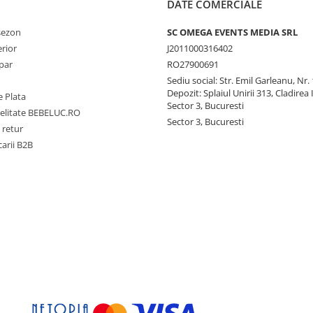
DATE COMERCIALE
 sezon
SC OMEGA EVENTS MEDIA SRL
erior
J2011000316402
par
RO27900691
Sediu social: Str. Emil Garleanu, Nr.
Depozit: Splaiul Unirii 313, Cladirea 
 Plata
Sector 3, Bucuresti
delitate BEBELUC.RO
Sector 3, Bucuresti
 retur
carii B2B