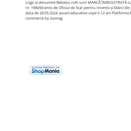
Logo și denumire Bebeluc.ro® sunt MARCĂ ÎNREGISTRATĂ c
Cadou copii 8 ani
nr. 198458 emis de Oficiul de Stat pentru Invenții și Mărci din
data de 28.05.2024. Jucarii educative copii 0-12 ani
Platforma 
Cadou copii 9 ani
commerce by Gomag
Cadou copii 10 ani
Cadou copii 11 ani
Cadou copii 12 ani
Rechizite scolare
Penar baieti
Penar fete
Agenda copii
Caserola compartimentata copii
Etui Ochelari
Ghiozdan baieti
Ghiozdan fete
Papetarie