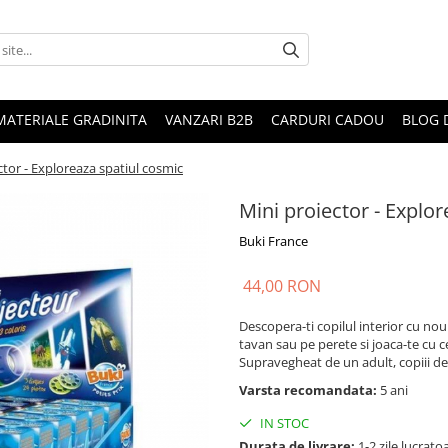
MATERIALE GRADINITA
VANZARI B2B
CARDURI CADOU
BLOG 
ctor - Exploreaza spatiul cosmic
Mini proiector - Explo
Buki France
44,00 RON
Descopera-ti copilul interior cu nou
tavan sau pe perete si joaca-te cu ce
Supravegheat de un adult, copiii de 
Varsta recomandata:
5 ani
IN STOC
Durata de livrare:
1-2 zile lucrato