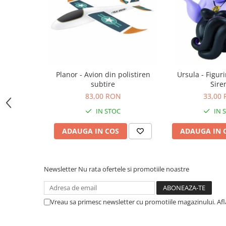
Jocuri de memorie
Jocuri cu litere
Jocuri cu numere
Jocuri de indemanare
Jocuri de carti
Planor - Avion din polistiren
Ursula - Figur
Jocuri interactive
subtire
Sire
Jocuri de podea
83,00 RON
33,00
Carti pe alese
IN STOC
IN 
Carti pentru copii 1 an
ADAUGA IN COS
ADAUGA IN 
Carti pentru copii 2 ani
Carti pentru copii 3 ani
Newsletter
Nu rata ofertele si promotiile noastre
Carti pentru copii 4 ani
Carti pentru copii 5 ani
Carti pentru copii 6 ani
Vreau sa primesc newsletter cu promotiile magazinului. Af
Carti pentru copii 8 ani