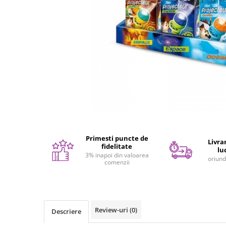
Seturi de pictura pentru copii
Tatuaje Copii
Nisip kinetic
Jucarii interactive
Proiector pentru copii
Instrumente muzicale pentru copii
Caruseluri muzicale
Joc de rol
Storytelling
Bucatarii pentru copii
Primesti puncte de
Livrar
Banc de lucru pentru copii
fidelitate
lu
3% inapoi din valoarea
Papusi de mana
oriund
comenzii
Casa de papusi
Bormasina magica
Costum Halloween Copii
Review-uri
(0)
Papusi si Bebelusi Reborn
Descriere
Animale de jucarie