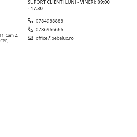
SUPORT CLIENTI
LUNI - VINERI: 09:00
- 17:30
0784988888
0786966666
 11, Cam 2.
office@bebeluc.ro
ICPE,