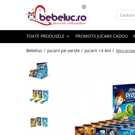
Toate Produsele
Jucarii pe varste
TOATE PRODUSELE
PROMOTII JUCARII CADOU
Jucarii educative
Set constructie copii
Bebeluc /
Jucarii pe varste /
Jucarii +3 Ani /
Mini proie
Seturi de construit
Jucarii magnetice
Cuburi de construit
Seturi Experimente pentru copii
Organele Corpului Uman
Roboti de jucarie
Jucarii Creativitate
Lucru manual copii
Plastilina
Seturi de desen