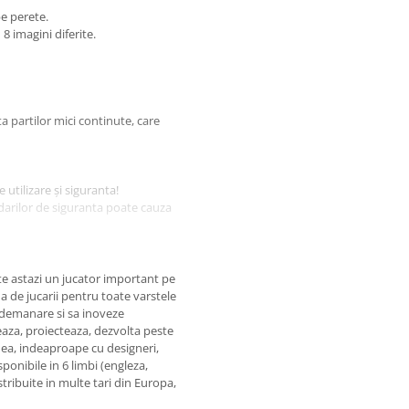
e perete.
 8 imagini diferite.
ta partilor mici continute, care
e utilizare şi siguranta!
darilor de siguranta poate cauza
!
e astazi un jucator important pe
ma de jucarii pentru toate varstele
indemanare si sa inoveze
urați-vă ca stă in poziția bună:
eaza, proiecteaza, dezvolta peste
nea, indeaproape cu designeri,
sponibile in 6 limbi (engleza,
stribuite in multe tari din Europa,