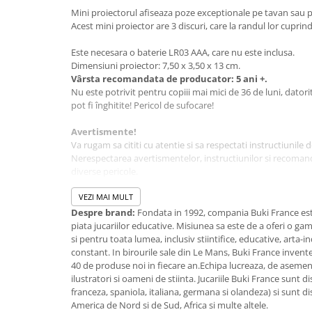
Mini proiectorul afiseaza poze exceptionale pe tavan sau p
Jucarii cu Dinozauri
Acest mini proiector are 3 discuri, care la randul lor cuprind
Figurine cu animale domestice
Este necesara o baterie LR03 AAA, care nu este inclusa.
Figurine plus
Dimensiuni proiector: 7,50 x 3,50 x 13 cm.
Figurine
Vârsta recomandata de producator: 5 ani +.
Nu este potrivit pentru copiii mai mici de 36 de luni, datori
Jucarii Montessori
pot fi înghitite! Pericol de sufocare!
Nevoi speciale si sindrom Down
Avertismente!
Jucarii cu alfabet
Va rugam sa cititi cu atentie si sa respectati instructiunile d
Nerespectarea avertismentelor, instructiunilor si recoman
Jucarii cu cifre
diverse pericole.
Seturi Numberblocks
A se utiliza sub supravegherea unui adult.
VEZI MAI MULT
Jucarii de motricitate
Culorile si continutul pot varia usor de la o jucarie la alta
Despre brand:
Fondata in 1992, compania Buki France est
Jucarii fructe si legume
piata jucariilor educative. Misiunea sa este de a oferi o ga
Cum să vizualizați imaginile
si pentru toata lumea, inclusiv stiintifice, educative, arta-
Puzzle-uri
Alegeți un disc si introduceți-l în slot-ul din proiector. Asig
constant. In birourile sale din Le Mans, Buki France invent
Puzzle clasic
vârful mic din centrul discului trebuie să fie orientat în jos.
40 de produse noi in fiecare an.Echipa lucreaza, de aseme
ilustratori si oameni de stiinta. Jucariile Buki France sunt di
Puzzle incastru
franceza, spaniola, italiana, germana si olandeza) si sunt di
Puzzle de podea
America de Nord si de Sud, Africa si multe altele.