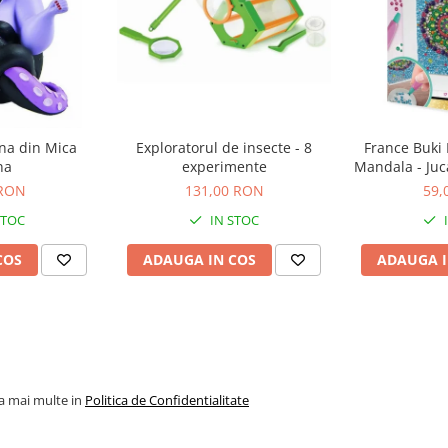
ina din Mica
Exploratorul de insecte - 8
France Buki 
na
experimente
Mandala - Juc
inalta calit
 RON
131,00 RON
59,
STOC
IN STOC
COS
ADAUGA IN COS
ADAUGA I
la mai multe in
Politica de Confidentialitate