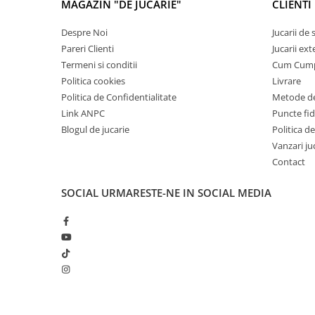
MAGAZIN "DE JUCARIE"
CLIENTI
Carti de colorat
Carticele interactive
Despre Noi
Jucarii de
Pareri Clienti
Jucarii ext
Cadouri copii
Termeni si conditii
Cum Cum
Ceasuri copii
Politica cookies
Livrare
Cutii muzicale
Politica de Confidentialitate
Metode de
Link ANPC
Puncte fi
Idei cadou fetite
Blogul de jucarie
Politica de
Cadouri bebelusi
Vanzari ju
Cadouri ieftine pentru copii
Contact
Cadouri botez
SOCIAL
URMARESTE-NE IN SOCIAL MEDIA
Cadou copii 2 ani
Cadou copii 3 ani
Cadou copii 4 ani
Cadou copii 5 ani
Cadou copii 6 ani
Cadou copii 7 ani