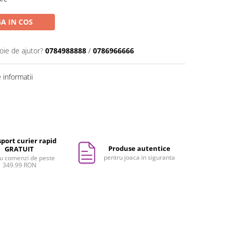
A IN COS
oie de ajutor?
0784988888
/
0786966666
informatii
port curier rapid
Produse autentice
GRATUIT
pentru joaca in siguranta
u comenzi de peste
349.99 RON