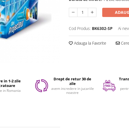
ADAUG
Cod Produs:
BK6302-SP
Ai nev
Adauga la Favorite
Cere 
Drept de retur 30 de
Trans
e in 1-2 zile
zile
cratoare
avem incredere in jucariile
pentr
e in Romania
noastre