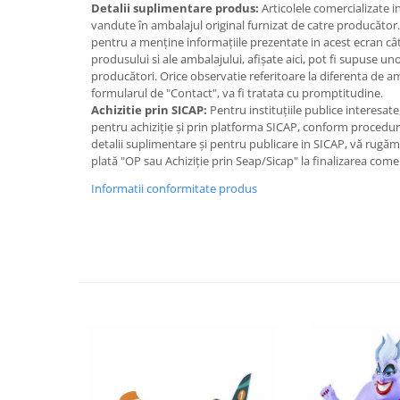
IQ puzzle
Detalii suplimentare produs:
Articolele comercializate 
vandute în ambalajul original furnizat de catre producător
Jucarii bebelusi
pentru a menține informațiile prezentate in acest ecran cât
Jucarii de baie
produsului si ale ambalajului, afișate aici, pot fi supuse un
producători. Orice observatie referitoare la diferenta de 
Zornaitoare
formularul de "Contact", va fi tratata cu promptitudine.
Jucarii dentitie
Achizitie prin SICAP:
Pentru instituțiile publice interesat
pentru achiziție și prin platforma SICAP, conform proceduri
Jucarii senzoriale
detalii suplimentare și pentru publicare in SICAP, vă rugă
Jucarii motrice pentru bebelusi
plată "OP sau Achiziție prin Seap/Sicap" la finalizarea come
Saltele de activitati pentru bebe
Informatii conformitate produs
Jucarii de sortat
Jucarii muzicale bebelusi
Puzzle bebelusi
Jocuri educative
Jocuri STEM
Jocuri Magnetice
Jocuri de societate
Jocuri de logica