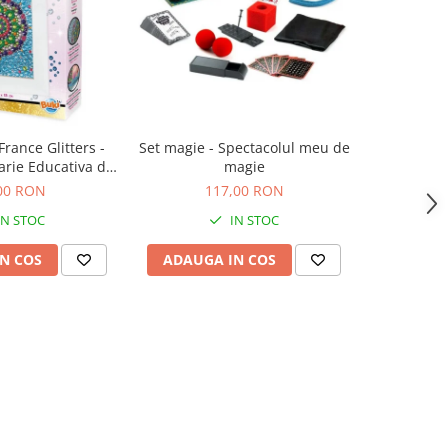
France Glitters -
Set magie - Spectacolul meu de
Discu
arie Educativa de
magie
Planet
ate pentru copii
00 RON
117,00 RON
IN STOC
IN STOC
N COS
ADAUGA IN COS
ADAUG