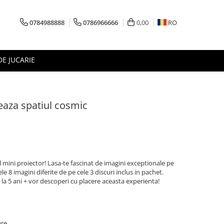
0784988888
0786966666
0,00
RO
DE JUCARIE
reaza spatiul cosmic
l mini proiector! Lasa-te fascinat de imagini exceptionale pe
le 8 imagini diferite de pe cele 3 discuri inclus in pachet.
la 5 ani + vor descoperi cu placere aceasta experienta!
are