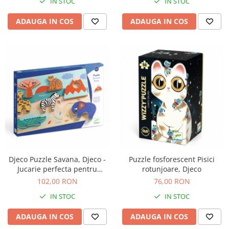
IN STOC
IN STOC
Jucarii de baie
Zornaitoare
ADAUGA IN COS
ADAUGA IN COS
Jucarii dentitie
Jucarii senzoriale
Jucarii motrice pentru bebelusi
Saltele de activitati pentru bebe
Jucarii de sortat
Jucarii muzicale bebelusi
Puzzle bebelusi
Djeco Puzzle Savana, Djeco -
Puzzle fosforescent Pisici
Jucarie perfecta pentru
rotunjoare, Djeco
dezvoltarea copiilor
102,00 RON
76,00 RON
IN STOC
IN STOC
ADAUGA IN COS
ADAUGA IN COS