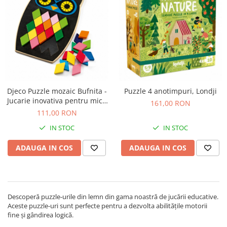
Djeco Puzzle mozaic Bufnita -
Puzzle 4 anotimpuri, Londji
Jucarie inovativa pentru micii
161,00 RON
exploratori
111,00 RON
IN STOC
IN STOC
ADAUGA IN COS
ADAUGA IN COS
Descoperă puzzle-urile din lemn din gama noastră de jucării educative.
Aceste puzzle-uri sunt perfecte pentru a dezvolta abilitățile motorii
fine și gândirea logică.