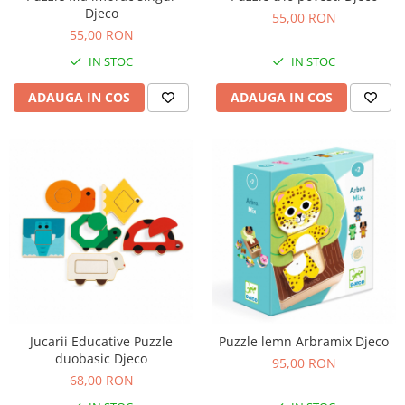
Djeco
Figurine plus
55,00 RON
55,00 RON
Figurine
IN STOC
IN STOC
Jucarii Montessori
Nevoi speciale si sindrom Down
ADAUGA IN COS
ADAUGA IN COS
Jucarii cu alfabet
Jucarii cu cifre
Seturi Numberblocks
Jucarii de motricitate
Jucarii fructe si legume
Puzzle-uri
Puzzle clasic
Puzzle incastru
Puzzle de podea
Jucarii Educative Puzzle
Puzzle lemn Arbramix Djeco
IQ puzzle
duobasic Djeco
95,00 RON
68,00 RON
Jucarii bebelusi