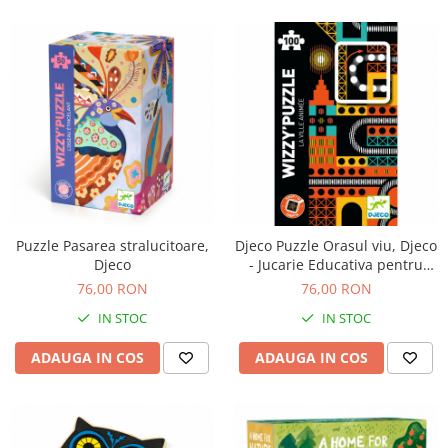
Puzzle Pasarea stralucitoare,
Djeco Puzzle Orasul viu, Djeco
Djeco
- Jucarie Educativa pentru
Copii
76,00 RON
76,00 RON
IN STOC
IN STOC
ADAUGA IN COS
ADAUGA IN COS