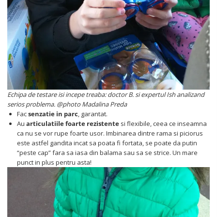
Echipa de testare isi incepe treaba: doctor B. si expertul Ish analizand
serios problema. @photo Madalina Preda
Fac
senzatie in parc
, garantat.
Au
articulatiile foarte rezistente
si flexibile, ceea ce inseamna
ca nu se vor rupe foarte usor. Imbinarea dintre rama si piciorus
este astfel gandita incat sa poata fi fortata, se poate da putin
“peste cap” fara sa iasa din balama sau sa se strice. Un mare
punct in plus pentru asta!