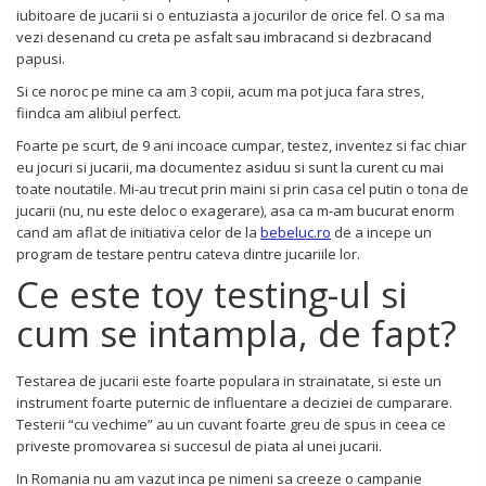
iubitoare de jucarii si o entuziasta a jocurilor de orice fel. O sa ma
Figurine plus
vezi desenand cu creta pe asfalt sau imbracand si dezbracand
Figurine
papusi.
Jucarii Montessori
Si ce noroc pe mine ca am 3 copii, acum ma pot juca fara stres,
Nevoi speciale si sindrom Down
fiindca am alibiul perfect.
Foarte pe scurt, de 9 ani incoace cumpar, testez, inventez si fac chiar
Jucarii cu alfabet
eu jocuri si jucarii, ma documentez asiduu si sunt la curent cu mai
Jucarii cu cifre
toate noutatile. Mi-au trecut prin maini si prin casa cel putin o tona de
jucarii (nu, nu este deloc o exagerare), asa ca m-am bucurat enorm
Seturi Numberblocks
cand am aflat de initiativa celor de la
bebeluc.ro
de a incepe un
Jucarii de motricitate
program de testare pentru cateva dintre jucariile lor.
Jucarii fructe si legume
Ce este toy testing-ul si
Puzzle-uri
cum se intampla, de fapt?
Puzzle clasic
Puzzle incastru
Testarea de jucarii este foarte populara in strainatate, si este un
Puzzle de podea
instrument foarte puternic de influentare a deciziei de cumparare.
Testerii “cu vechime” au un cuvant foarte greu de spus in ceea ce
IQ puzzle
priveste promovarea si succesul de piata al unei jucarii.
Jucarii bebelusi
In Romania nu am vazut inca pe nimeni sa creeze o campanie