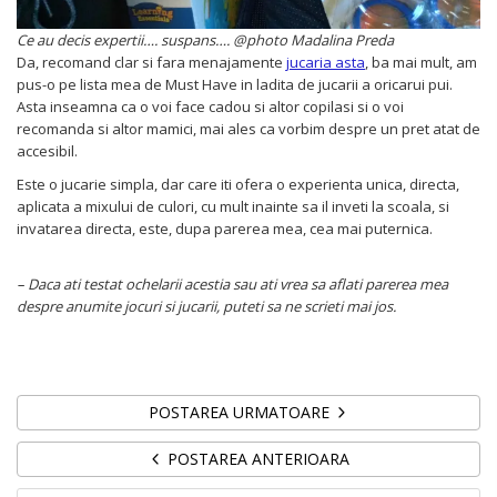
Ce au decis expertii….
suspans…. @photo Madalina Preda
Da, recomand clar si fara menajamente
jucaria asta
, ba mai mult, am
pus-o pe lista mea de Must Have in ladita de jucarii a oricarui pui.
Asta inseamna ca o voi face cadou si altor copilasi si o voi
recomanda si altor mamici, mai ales ca vorbim despre un pret atat de
accesibil.
Este o jucarie simpla, dar care iti ofera o experienta unica, directa,
aplicata a mixului de culori, cu mult inainte sa il inveti la scoala, si
invatarea directa, este, dupa parerea mea, cea mai puternica.
– Daca ati testat ochelarii acestia sau ati vrea sa aflati parerea mea
despre anumite jocuri si jucarii, puteti sa ne scrieti mai jos.
POSTAREA URMATOARE
POSTAREA ANTERIOARA