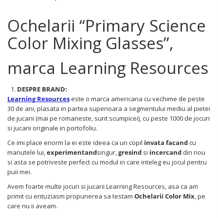
Ochelarii “Primary Science
Color Mixing Glasses”,
marca Learning Resources
DESPRE BRAND:
Learning Resources
este o marca americana cu vechime de peste
30 de ani, plasata in partea superioara a segmentului mediu al pietei
de jucarii (mai pe romaneste, sunt scumpicei), cu peste 1000 de jocuri
si jucarii originale in portofoliu.
Ce imi place enorm la ei este ideea ca un copil
invata facand
cu
manutele lui,
experimentand
singur,
gresind
si
incercand
din nou
si asta se potriveste perfect cu modul in care inteleg eu jocul pentru
puii mei.
Avem foarte multe jocuri si jucarii Learning Resources, asa ca am
primit cu entuziasm propunerea sa testam
Ochelarii Color Mix
, pe
care nu ii aveam.