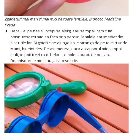
Zgarieturi mai mari si mai mici pe toate lentilele. @photo Madalina
Preda
Daca ii ai pe nas si incepi sa alergi sau sa topai, cam cum
obisnuiesc cei mici sa faca prin parcuri, lentilele sar imediat din
slot-urile lor. Si ghiciti cine ajunge sa le stranga de pe te miri unde.
Mami, bineinteles. De asemenea, daca ai capsorul mic si topai
mult, te poti trezi cu ochelarii complet zburati de pe cap.
Domnisoarele mele au gasit o solutie.