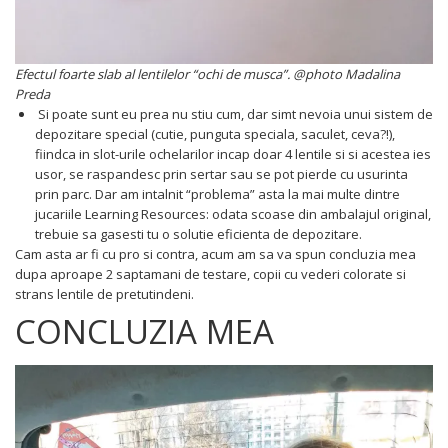
Efectul foarte slab al lentilelor “ochi de musca”. @photo Madalina
Preda
Si poate sunt eu prea nu stiu cum, dar simt nevoia unui sistem de
depozitare special (cutie, punguta speciala, saculet, ceva?!),
fiindca in slot-urile ochelarilor incap doar 4 lentile si si acestea ies
usor, se raspandesc prin sertar sau se pot pierde cu usurinta
prin parc. Dar am intalnit “problema” asta la mai multe dintre
jucariile Learning Resources: odata scoase din ambalajul original,
trebuie sa gasesti tu o solutie eficienta de depozitare.
Cam asta ar fi cu pro si contra, acum am sa va spun concluzia mea
dupa aproape 2 saptamani de testare, copii cu vederi colorate si
strans lentile de pretutindeni.
CONCLUZIA MEA