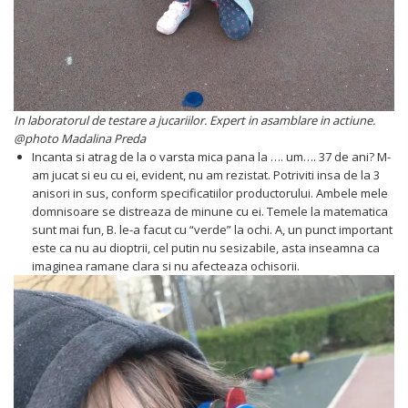
In laboratorul de testare a jucariilor. Expert in asamblare in actiune.
@photo Madalina Preda
Incanta si atrag de la o varsta mica pana la …. um…. 37 de ani? M-
am jucat si eu cu ei, evident, nu am rezistat. Potriviti insa de la 3
anisori in sus, conform specificatiilor productorului. Ambele mele
domnisoare se distreaza de minune cu ei. Temele la matematica
sunt mai fun, B. le-a facut cu “verde” la ochi. A, un punct important
este ca nu au dioptrii, cel putin nu sesizabile, asta inseamna ca
imaginea ramane clara si nu afecteaza ochisorii.