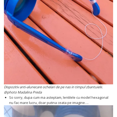
Dispozitiv anti-alunecare ochelari de pe nas in timpul zbantuielii.
@photo Madalina Preda
So sorry, dupa cum ma asteptam, lentilele cu model hexagonal
nu fac mare lucru, doar putina ceata pe imagine….