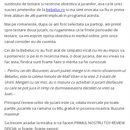
Jucarii de baie
sustinuta de testare si recenzie obiectiva a jucariilor, asa ca le urez
Zornaitoare
succes prietenilor de la
bebeluc.ro
si ma simt onorata sa fiu in prima
linie alaturi de alti parinti implicati in programul acesta.
Jucarii dentitie
Jucarii senzoriale
Mai pe romaneste, dupa ce am fost selectata sa particip, am primit
spre testare doua jucarii, cu rugamintea ca la finele perioadei de
Jucarii motrice pentru bebelusi
testare, sa imi exprim opinia obiectiva in mediul online, prin orice
Saltele de activitati pentru bebe
canal consider eu de cuviinta.
Jucarii de sortat
Cei de la Bebeluc.ro au fost atat de simpatici incat nu mi-au impus sa
Jucarii muzicale bebelusi
ii pomenesc si pe ei in recenzia mea, ci doar jucaria, dar eu vreau sa
Puzzle bebelusi
fac asta, fiindca sunt foarte faini si merita sa fie cunoscuti.
–
P
entru cei din Bucuresti, acum puteti merge si in micro-showroom-ul
Bebeluc, este la cateva minute de Mall Vitan si la vreo 2-3 statii de
Unirii. Mergeti cu cei mici, au o masuta cu activitati si jucarii desfacute
cu care se pot juca in timp ce dumneavoastra decideti ce vreti sa
luati.
–
Principiul review-urilor de jucarii este ca, odata incercate pe toate
partile, jucariile sa ramana cu titlu gratuit in posesia noastra. Bucurie
maxima!
Sa trecem asadar la treaba si sa facem PRIMUL NOSTRU TOY REVIEW
OFICIAL si foarte, foarte serios!