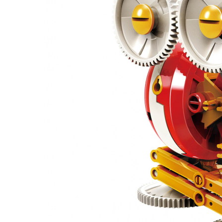
Seturi de pictura pentru copii
Tatuaje Copii
Nisip kinetic
Jucarii interactive
Proiector pentru copii
Instrumente muzicale pentru copii
Caruseluri muzicale
Joc de rol
Storytelling
Bucatarii pentru copii
Banc de lucru pentru copii
Papusi de mana
Casa de papusi
Bormasina magica
Costum Halloween Copii
Papusi si Bebelusi Reborn
Animale de jucarie