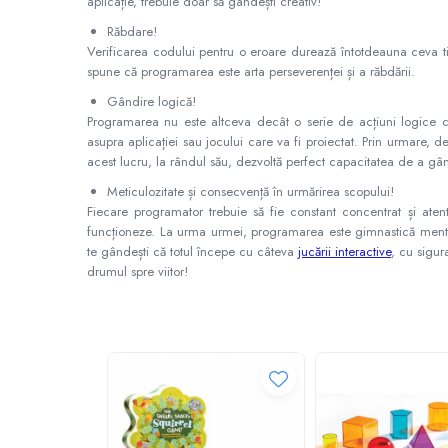
Jocuri de memorie
aplicație, trebuie doar să gândești creativ!
Răbdare!
Jocuri cu litere
Verificarea codului pentru o eroare durează întotdeauna ceva ti
Jocuri cu numere
spune că programarea este arta perseverenței și a răbdării.
Jocuri de indemanare
Gândire logică!
Programarea nu este altceva decât o serie de acțiuni logice co
Jocuri de carti
asupra aplicației sau jocului care va fi proiectat. Prin urmare, d
Jocuri interactive
acest lucru, la rândul său, dezvoltă perfect capacitatea de a gâ
Jocuri de podea
Meticulozitate și consecvență în urmărirea scopului!
Fiecare programator trebuie să fie constant concentrat și ate
Carti pe alese
funcționeze. La urma urmei, programarea este gimnastică ment
Carti pentru copii 1 an
te gândești că totul începe cu câteva
jucării interactive
, cu sigur
drumul spre viitor!
Carti pentru copii 2 ani
Carti pentru copii 3 ani
Carti pentru copii 4 ani
Carti pentru copii 5 ani
Carti pentru copii 6 ani
Carti pentru copii 8 ani