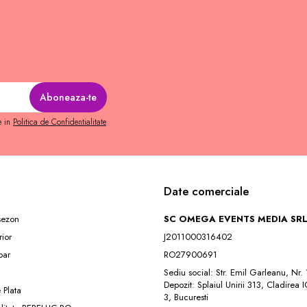
e in
Politica de Confidentialitate
Date comerciale
 sezon
SC OMEGA EVENTS MEDIA SR
rior
J2011000316402
ar
RO27900691
Sediu social: Str. Emil Garleanu, Nr.
Depozit: Splaiul Unirii 313, Cladirea 
 Plata
3, Bucuresti