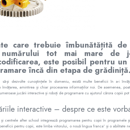
ate care trebuie îmbunătățită de
ă numărului tot mai mare de jo
codificarea, este posibil pentru un 
ramare încă din etapa de grădiniță
u să-și dezvolte cunoștințele în domeniu, există multe beneficii în a-i învă
în învățarea, amintirea și chiar procesarea informațiilor noi. De asemenea, poat
 numeroase jucării interactive și roboți de programare cu ajutorul cărora copiii pot
riile interactive – despre ce este vor
e și centrele after school integrează programarea pentru copii în programele și a
neficii pentru copii, este limba viitorului, o nouă lingua franca' și o abilitate n