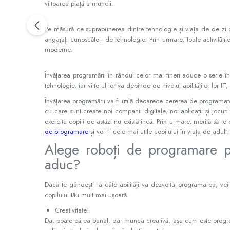
viitoarea piață a muncii.
IQ puzzle
Jucarii bebelusi
Pe măsură ce suprapunerea dintre tehnologie și viața de de zi cu
Jucarii de baie
angajați cunoscători de tehnologie. Prin urmare, toate activită
Zornaitoare
moderne.
Jucarii dentitie
Jucarii senzoriale
Învățarea programării în rândul celor mai tineri aduce o serie în
tehnologie, iar viitorul lor va depinde de nivelul abilităților lor
Jucarii motrice pentru bebelusi
Saltele de activitati pentru bebe
Învățarea programării va fi utilă deoarece cererea de programato
cu care sunt create noi companii digitale, noi aplicații și jocur
Jucarii de sortat
exercita copiii de astăzi nu există încă. Prin urmare, merită să t
Jucarii muzicale bebelusi
de programare
și vor fi cele mai utile copilului în viața de adult.
Puzzle bebelusi
Alege roboți de programare pe
Jocuri educative
aduc?
Jocuri STEM
Jocuri Magnetice
Dacă te gândești la câte abilități va dezvolta programarea, vei
copilului tău mult mai ușoară.
Jocuri de societate
Creativitate!
Jocuri de logica
Da, poate părea banal, dar munca creativă, așa cum este progra