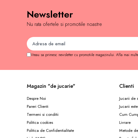
Cadou copii 8 ani
Newsletter
Cadou copii 9 ani
Nu rata ofertele si promotiile noastre
Cadou copii 10 ani
Cadou copii 11 ani
Cadou copii 12 ani
Vreau sa primesc newsletter cu promotiile magazinului. Afla mai mult
Rechizite scolare
Penar baieti
Penar fete
Agenda copii
Magazin "de jucarie"
Clienti
Caserola compartimentata copii
Despre Noi
Jucarii de
Etui Ochelari
Pareri Clienti
Jucarii exte
Ghiozdan baieti
Termeni si conditii
Cum Cump
Ghiozdan fete
Politica cookies
Livrare
Papetarie
Politica de Confidentialitate
Metode de