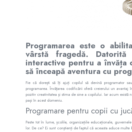
Jucarii cu Dinozauri
Figurine cu animale domestice
Figurine plus
Figurine
Jucarii Montessori
Programarea este o abilit
Nevoi speciale si sindrom Down
vârstă fragedă. Datorit
Jucarii cu alfabet
interactive pentru a învăța 
Jucarii cu cifre
să înceapă aventura cu prog
Seturi Numberblocks
Fie că dorești să îți ajuți copilul să devină programator sa
Jucarii de motricitate
programarea. Învățarea codificării oferă creierului un avantaj 
Jucarii fructe si legume
pozitiv creativitatea și stima de sine a copilului. Iar acum există
pași în acest domeniu.
Puzzle-uri
Programare pentru copii cu jucă
Puzzle clasic
Puzzle incastru
Peste tot în lume, școlile, organizațiile educaționale, guvernel
Puzzle de podea
lor. De ce? Ei sunt conștienți de faptul că aceasta aduce multe be