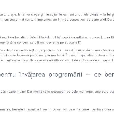
 zi crește, la fel va crește și interacțiunile oamenilor cu tehnologia – la fel ș
țile menționate mai sus sunt implementate în mod consecvent ca parte a ABC-ulu
treagă de beneficii. Datorită faptului că toți copiii de astăzi nu cunosc lumea f
 IT, merită să te concentrezi cât mai devreme pe educația IT.
ri este în continuă creștere pe piața muncii. Acest lucru se datorează vitezei ex
i și tot ce se bazează pe tehnologia modernă. În plus, majoritatea profesiilor în
e concentrezi pe dezvoltarea acelor abilități care sunt deja disponibile cu ajutoru
ntru învățarea programării – ce bene
 găsi foarte multe! Dar merită să le descoperi pe cele mai importante care pot
marea, trezește imaginația într-un mod uimitor. La urma urmei, pentru a crea u