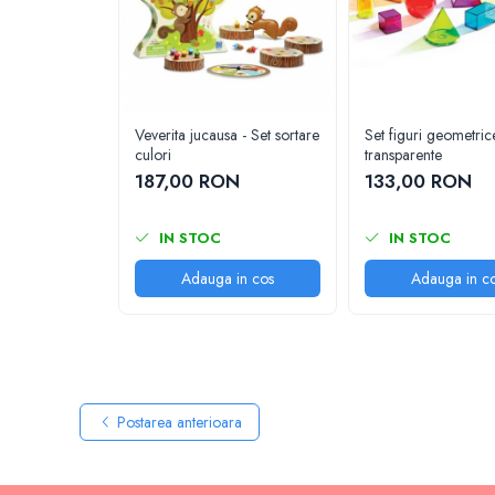
Carti de colorat
Carticele interactive
Cadouri copii
Ceasuri copii
Veverita jucausa - Set sortare
Set figuri geometric
Cutii muzicale
culori
transparente
187,00 RON
133,00 RON
Idei cadou fetite
Cadouri bebelusi
IN STOC
IN STOC
Cadouri ieftine pentru copii
Adauga in cos
Adauga in c
Cadouri botez
Cadou copii 2 ani
Cadou copii 3 ani
Cadou copii 4 ani
Cadou copii 5 ani
Postarea anterioara
Cadou copii 6 ani
Cadou copii 7 ani