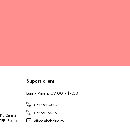
Suport clienti
L
Luni - Vineri: 09:00 - 17:30
0784988888
0786966666
 11, Cam 2.
ICPE, Sector
office@bebeluc.ro