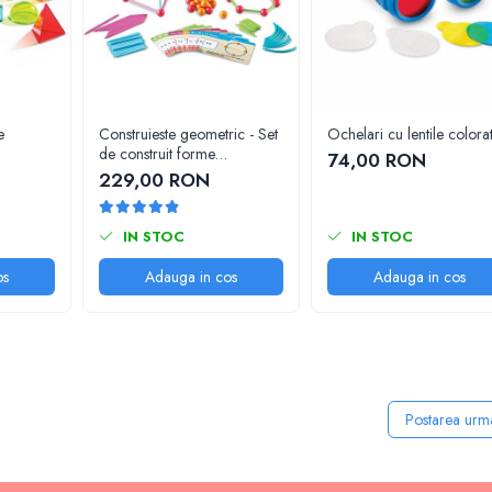
e
Construieste geometric - Set
Ochelari cu lentile colora
de construit forme
74,00 RON
geometrice
229,00 RON
IN STOC
IN STOC
os
Adauga in cos
Adauga in cos
Postarea urm