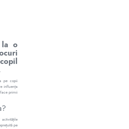
 la o
curi
copil
.
ța pe copii
e influența
 face primii
ba?
ctivitățile
eprețuită pe