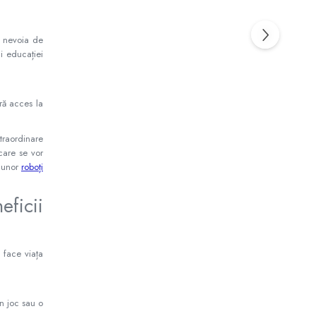
i nevoia de
i educației
ără acces la
traordinare
 care se vor
l unor
roboți
ficii
 face viața
n joc sau o