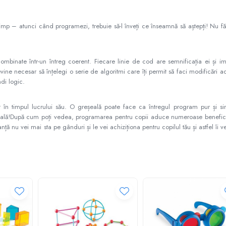
mp – atunci când programezi, trebuie să-l înveți ce înseamnă să aștepți! Nu fă
mbinate într-un întreg coerent. Fiecare linie de cod are semnificația ei și im
evine necesar să înțelegi o serie de algoritmi care îți permit să faci modificări a
ndi logic.
nt în timpul lucrului său. O greșeală poate face ca întregul program pur și s
ală!După cum poți vedea, programarea pentru copii aduce numeroase benefici
anță nu vei mai sta pe gânduri și le vei achiziționa pentru copilul tău și astfel îi 