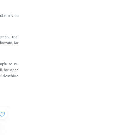
ră motiv se
pactul real
decvate, iar
implu să nu
i, iar dacă
vei deschide