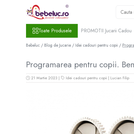
Toate Produsele
Toate Produsele
PROMOTII Jucarii Cadou
Jucarii pe varste
Jucarii educative
Bebeluc /
Blog de Jucarie /
Idei cadouri pentru copii /
Program
Set constructie copii
Seturi de construit
Programarea pentru copii. Benefi
Jucarii magnetice
Cuburi de construit
21 Martie 2023
|
Idei cadouri pentru copii
|
Lucian Filip
Seturi Experimente pentru copii
Organele Corpului Uman
Roboti de jucarie
Jucarii Creativitate
Lucru manual copii
Plastilina
Seturi de desen