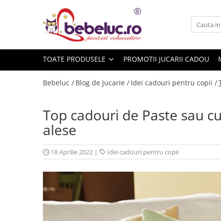
Toate Produsele
Jucarii pe varste
TOATE PRODUSELE
PROMOTII JUCARII CADOU
Jucarii educative
Set constructie copii
Bebeluc /
Blog de Jucarie /
Idei cadouri pentru copii /
Seturi de construit
Jucarii magnetice
Top cadouri de Paste sau cum
Cuburi de construit
alese
Seturi Experimente pentru copii
Organele Corpului Uman
18 Aprilie 2022
|
Idei cadouri pentru copii
Roboti de jucarie
Jucarii Creativitate
Lucru manual copii
Plastilina
Seturi de desen