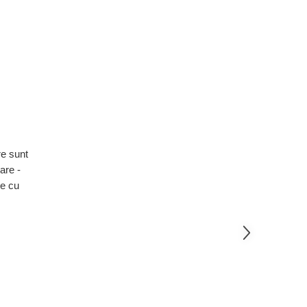
re sunt
are -
ze cu