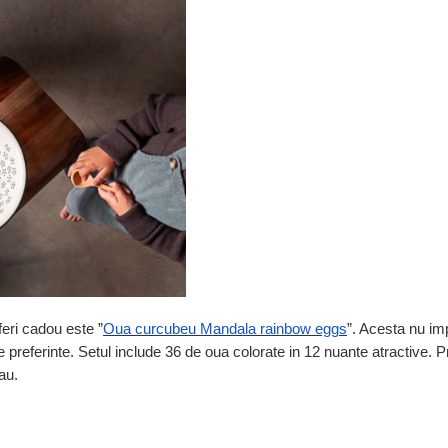
feri cadou este ”
Oua curcubeu Mandala rainbow eggs
”. Acesta nu im
iile preferinte. Setul include 36 de oua colorate in 12 nuante atractive. P
tau.