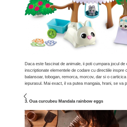
Carti de colorat
Carticele interactive
Cadouri copii
Ceasuri copii
Cutii muzicale
Idei cadou fetite
Cadouri bebelusi
Cadouri ieftine pentru copii
Daca este fascinat de animale, ii poti cumpara jocul de 
inscriptionate elementele de codare cu directiile inspre c
Cadouri botez
balansoar, tobogan, remorca, morcov, dar si o carticica i
Cadou copii 2 ani
iepurasul. Mai exact, il va putea mangaia, hrani, se va 
Cadou copii 3 ani
Cadou copii 4 ani
3. Oua curcubeu Mandala rainbow eggs
Cadou copii 5 ani
Cadou copii 6 ani
Cadou copii 7 ani