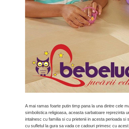
Jucarii cu Dinozauri
Figurine cu animale domestice
Figurine plus
Figurine
Jucarii Montessori
Nevoi speciale si sindrom Down
Jucarii cu alfabet
Jucarii cu cifre
Seturi Numberblocks
Jucarii de motricitate
Jucarii fructe si legume
Puzzle-uri
A mai ramas foarte putin timp pana la una dintre cele ma
Puzzle clasic
simbolistica religioasa, aceasta sarbatoare reprezinta un 
Puzzle incastru
intalnesc cu familia si cu prietenii in acesta perioada s
Puzzle de podea
cu sufletul la gura sa vada ce cadouri primesc cu acest p