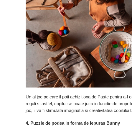
Cadou copii 8 ani
Cadou copii 9 ani
Cadou copii 10 ani
Cadou copii 11 ani
Cadou copii 12 ani
Rechizite scolare
Penar baieti
Penar fete
Agenda copii
Caserola compartimentata copii
Un al joc pe care il poti achizitiona de Paste pentru a-l o
Etui Ochelari
reguli si astfel, copilul se poate juca in functie de propr
Ghiozdan baieti
joc, ii va fi stimulata imaginatia si creativitatea copilului 
Ghiozdan fete
4. Puzzle de podea in forma de iepuras Bunny
Papetarie