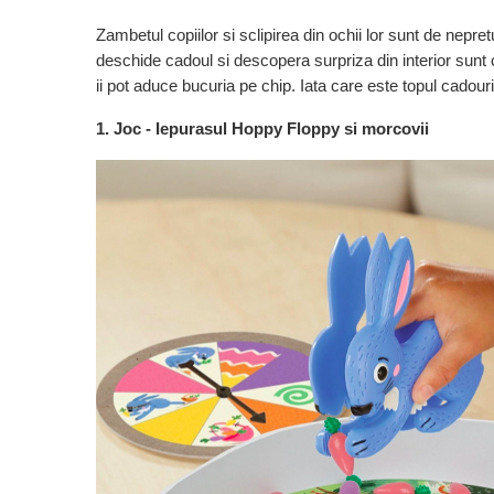
IQ puzzle
Zambetul copiilor si sclipirea din ochii lor sunt de nepret
Jucarii bebelusi
deschide cadoul si descopera surpriza din interior sunt 
Jucarii de baie
ii pot aduce bucuria pe chip. Iata care este topul cadouril
Zornaitoare
Jucarii dentitie
1. Joc - Iepurasul Hoppy Floppy si morcovii
Jucarii senzoriale
Jucarii motrice pentru bebelusi
Saltele de activitati pentru bebe
Jucarii de sortat
Jucarii muzicale bebelusi
Puzzle bebelusi
Jocuri educative
Jocuri STEM
Jocuri Magnetice
Jocuri de societate
Jocuri de logica