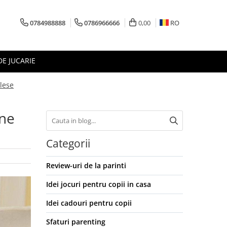
0784988888
0786966666
0,00
RO
DE JUCARIE
alese
ine
Categorii
Review-uri de la parinti
Idei jocuri pentru copii in casa
Idei cadouri pentru copii
Sfaturi parenting