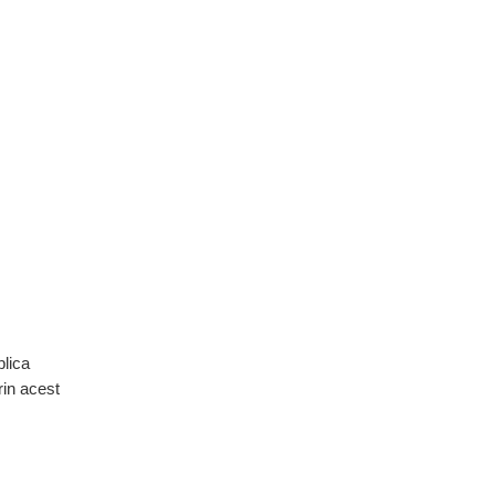
plica
rin acest