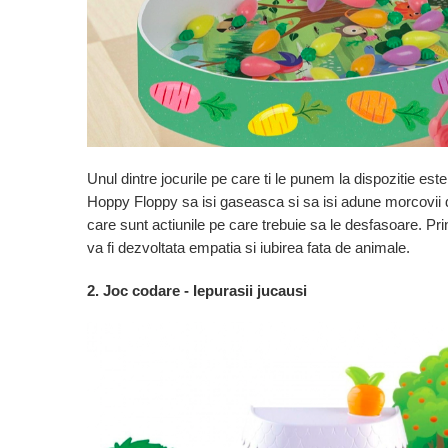
Jocuri de memorie
Jocuri cu litere
Jocuri cu numere
Jocuri de indemanare
Jocuri de carti
Jocuri interactive
Unul dintre jocurile pe care ti le punem la dispozitie este
Jocuri de podea
Hoppy Floppy sa isi gaseasca si sa isi adune morcovii din
Carti pe alese
care sunt actiunile pe care trebuie sa le desfasoare. Prin
Carti pentru copii 1 an
va fi dezvoltata empatia si iubirea fata de animale.
Carti pentru copii 2 ani
2. Joc codare - Iepurasii jucausi
Carti pentru copii 3 ani
Carti pentru copii 4 ani
Carti pentru copii 5 ani
Carti pentru copii 6 ani
Carti pentru copii 8 ani