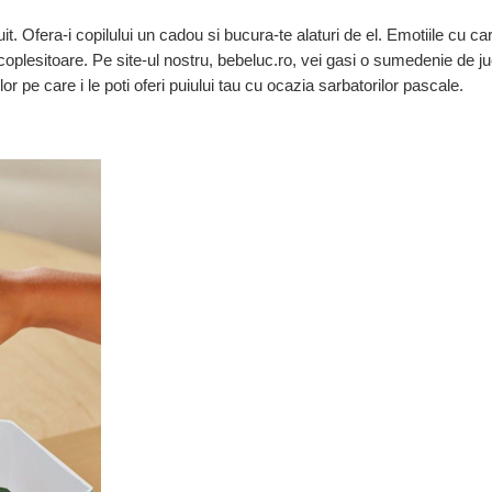
uit. Ofera-i copilului un cadou si bucura-te alaturi de el. Emotiile cu ca
coplesitoare. Pe site-ul nostru, bebeluc.ro, vei gasi o sumedenie de ju
or pe care i le poti oferi puiului tau cu ocazia sarbatorilor pascale.