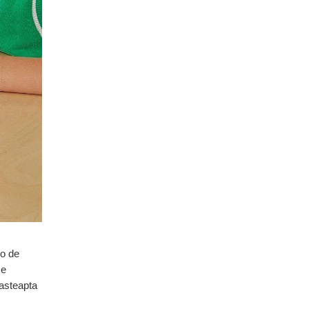
lo de
se
 asteapta