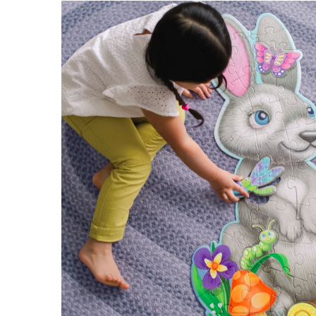
Sacose si Genti
Umbrela copii
Cutiuta metalica
Accesorii bebelusi
Olita bebe
Veioza copii
Decoratiuni camera copilului
Produse de Curatenie
Jucarii exterior
Trotinete copii
Jucarii curte
Leagane copii
Karturi copii
Biciclete copii
Trambulina copii