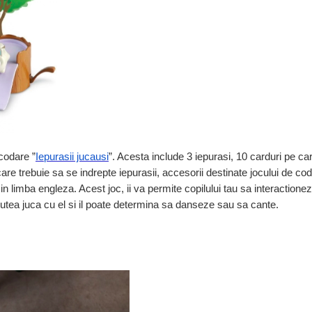
codare ”
Iepurasii jucausi
”. Acesta include 3 iepurasi, 10 carduri pe ca
are trebuie sa se indrepte iepurasii, accesorii destinate jocului de cod
n limba engleza. Acest joc, ii va permite copilului tau sa interactione
putea juca cu el si il poate determina sa danseze sau sa cante.