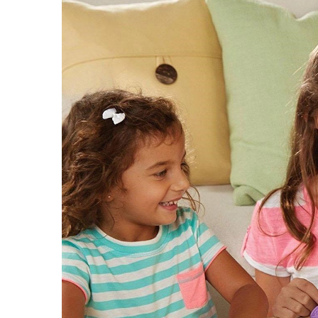
Seturi de pictura pentru copii
Tatuaje Copii
Nisip kinetic
Jucarii interactive
Proiector pentru copii
Instrumente muzicale pentru copii
Caruseluri muzicale
Joc de rol
Storytelling
Bucatarii pentru copii
Banc de lucru pentru copii
Papusi de mana
Casa de papusi
Bormasina magica
Costum Halloween Copii
Papusi si Bebelusi Reborn
Animale de jucarie