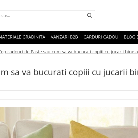
MATERIALE GRADINITA
VANZARI B2B
CARDURI CADOU
BLOG 
Top cadouri de Paste sau cum sa va bucurati copiii cu jucarii bine 
 sa va bucurati copiii cu jucarii b