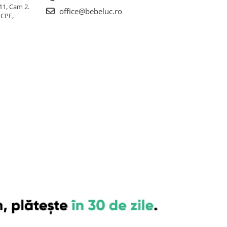
 11, Cam 2.
office@bebeluc.ro
ICPE,