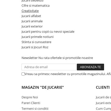
Jucarii bebelusi
Cifre si matematica
Jucarii cu Dinozauri
Creativitate
Figurine cu animale domestice
Jucarii alfabet
Figurine plus
Jucarii animale
Figurine
Jucarii exterior
Jucarii pentru copii cu nevoi speciale
Jucarii Montessori
Jucarii primele notiuni
Nevoi speciale si sindrom Down
Stiinta si cunoastere
Jucarii si Jocuri Roz
Jucarii cu alfabet
Jucarii cu cifre
Newsletter
Nu rata ofertele si promotiile noastre
Seturi Numberblocks
Jucarii de motricitate
Vreau sa primesc newsletter cu promotiile magazinului. Af
Jucarii fructe si legume
Puzzle-uri
MAGAZIN "DE JUCARIE"
CLIENTI
Puzzle clasic
Despre Noi
Jucarii de
Puzzle incastru
Pareri Clienti
Jucarii ext
Puzzle de podea
Termeni si conditii
Cum Cum