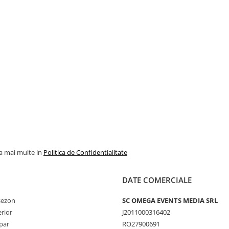
la mai multe in
Politica de Confidentialitate
DATE COMERCIALE
 sezon
SC OMEGA EVENTS MEDIA SRL
erior
J2011000316402
par
RO27900691