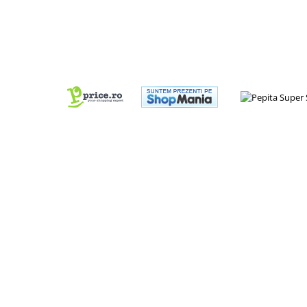
Jocuri de memorie
Jocuri cu litere
Jocuri cu numere
Jocuri de indemanare
Jocuri de carti
Jocuri interactive
Jocuri de podea
Carti pe alese
Carti pentru copii 1 an
Carti pentru copii 2 ani
Carti pentru copii 3 ani
Carti pentru copii 4 ani
Carti pentru copii 5 ani
Carti pentru copii 6 ani
Carti pentru copii 8 ani