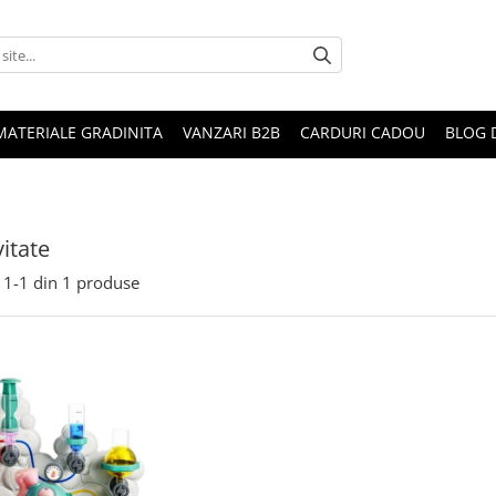
MATERIALE GRADINITA
VANZARI B2B
CARDURI CADOU
BLOG 
vitate
1-
1
din
1
produse