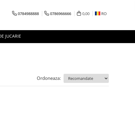
0784988888
0786966666
0,00
RO
DE JUCARIE
Ordoneaza: