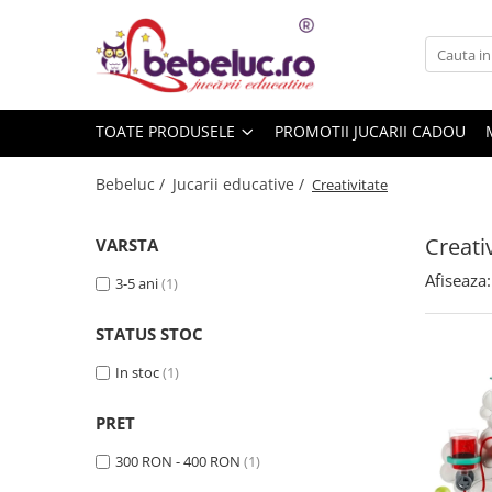
Toate Produsele
Jucarii pe varste
TOATE PRODUSELE
PROMOTII JUCARII CADOU
Jucarii educative
Set constructie copii
Bebeluc /
Jucarii educative /
Creativitate
Seturi de construit
Jucarii magnetice
Creati
VARSTA
Cuburi de construit
Afiseaza:
3-5 ani
(1)
Seturi Experimente pentru copii
Organele Corpului Uman
STATUS STOC
Roboti de jucarie
In stoc
(1)
Jucarii Creativitate
PRET
Lucru manual copii
Plastilina
300 RON - 400 RON
(1)
Seturi de desen