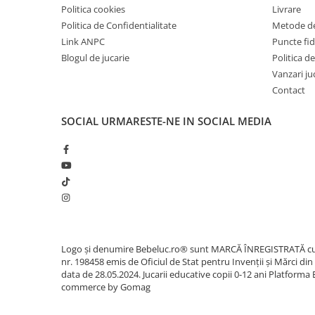
IQ puzzle
Politica cookies
Livrare
Jucarii bebelusi
Politica de Confidentialitate
Metode de
Link ANPC
Puncte fi
Jucarii de baie
Blogul de jucarie
Politica de
Zornaitoare
Vanzari ju
Jucarii dentitie
Contact
Jucarii senzoriale
Jucarii motrice pentru bebelusi
SOCIAL
URMARESTE-NE IN SOCIAL MEDIA
Saltele de activitati pentru bebe
Jucarii de sortat
Jucarii muzicale bebelusi
Puzzle bebelusi
Jocuri educative
Jocuri STEM
Logo și denumire Bebeluc.ro® sunt MARCĂ ÎNREGISTRATĂ c
Jocuri Magnetice
nr. 198458 emis de Oficiul de Stat pentru Invenții și Mărci din
Jocuri de societate
data de 28.05.2024. Jucarii educative copii 0-12 ani
Platforma 
commerce by Gomag
Jocuri de logica