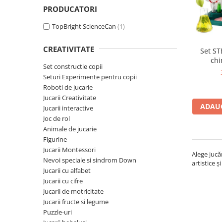
PRODUCATORI
Seturi de pictura pentru copii
Tatuaje Copii
TopBright ScienceCan
(1)
Nisip kinetic
Jucarii interactive
CREATIVITATE
Set ST
chi
Proiector pentru copii
Set constructie copii
Instrumente muzicale pentru copii
Seturi Experimente pentru copii
Roboti de jucarie
Caruseluri muzicale
Jucarii Creativitate
Joc de rol
ADAUG
Jucarii interactive
Storytelling
Joc de rol
Animale de jucarie
Bucatarii pentru copii
Figurine
Banc de lucru pentru copii
Jucarii Montessori
Alege jucă
Papusi de mana
Nevoi speciale si sindrom Down
artistice ș
Casa de papusi
Jucarii cu alfabet
Jucarii cu cifre
Bormasina magica
Jucarii de motricitate
Costum Halloween Copii
Jucarii fructe si legume
Papusi si Bebelusi Reborn
Puzzle-uri
Animale de jucarie