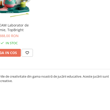
EAM Laborator de
mie, TopBright
388,00 RON
IN STOC
A IN COS
riile de creativitate din gama noastră de jucării educative. Aceste jucării sunt 
i creative.