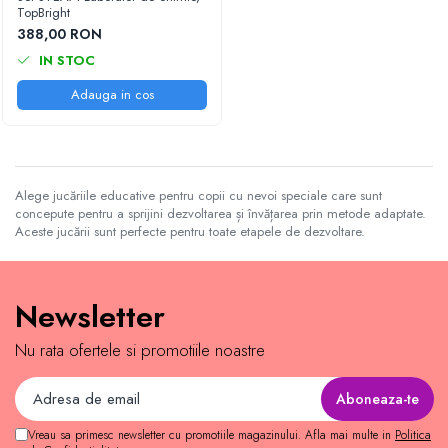
Nisip kinetic
TopBright
Cadou copii 8 ani
Jucarii interactive
388,00 RON
Cadou copii 9 ani
IN STOC
Proiector pentru copii
Cadou copii 10 ani
Instrumente muzicale pentru copii
Adauga in cos
Cadou copii 11 ani
Caruseluri muzicale
Joc de rol
Cadou copii 12 ani
Storytelling
Alege jucăriile educative pentru copii cu nevoi speciale care sunt
Bucatarii pentru copii
concepute pentru a sprijini dezvoltarea și învățarea prin metode adaptate.
Banc de lucru pentru copii
Aceste jucării sunt perfecte pentru toate etapele de dezvoltare.
Papusi de mana
Casa de papusi
Bormasina magica
Newsletter
Costum Halloween Copii
Nu rata ofertele si promotiile noastre
Papusi si Bebelusi Reborn
Animale de jucarie
Jucarii cu Dinozauri
Vreau sa primesc newsletter cu promotiile magazinului. Afla mai multe in
Politica
Figurine cu animale domestice