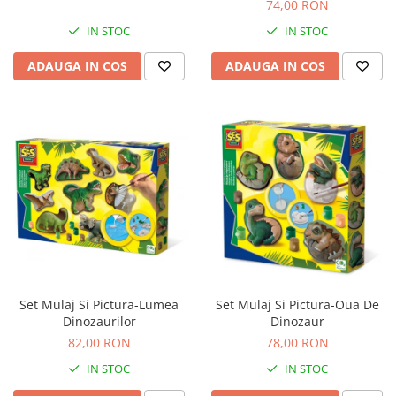
74,00 RON
Accesorii locuri de joaca
IN STOC
IN STOC
Accesorii karturi
Locuri de joaca
ADAUGA IN COS
ADAUGA IN COS
Tobogan copii
Mama si Copilul
Articole sanatate
Accesorii hranire
Bavetica bebelusi
Set Mulaj Si Pictura-Lumea
Set Mulaj Si Pictura-Oua De
Dinozaurilor
Dinozaur
82,00 RON
78,00 RON
IN STOC
IN STOC