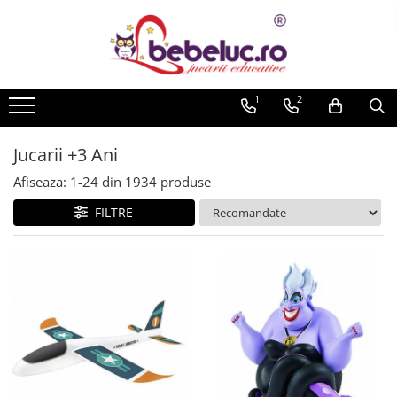
Toate Produsele
Jucarii pe varste
1
2
Jucarii educative
Set constructie copii
Jucarii +3 Ani
Seturi de construit
Afiseaza:
1-
24
din
1934
produse
Jucarii magnetice
FILTRE
Cuburi de construit
Seturi Experimente pentru copii
Organele Corpului Uman
Roboti de jucarie
Jucarii Creativitate
Lucru manual copii
Plastilina
Seturi de desen