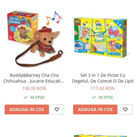
Jocuri de memorie
Jocuri cu litere
Jocuri cu numere
Jocuri de indemanare
Jocuri de carti
Jocuri interactive
Jocuri de podea
Carti pe alese
Carti pentru copii 1 an
Buddy&Barney Cha Cha
Set 3 In 1 De Pictat Cu
Chihuahua - Jucarie Educativa
Degetul, De Colorat Si De Lipit
Carti pentru copii 2 ani
de inalta calitate pentru copii
198,00 RON
117,00 RON
Carti pentru copii 3 ani
IN STOC
IN STOC
Carti pentru copii 4 ani
ADAUGA IN COS
ADAUGA IN COS
Carti pentru copii 5 ani
Carti pentru copii 6 ani
Carti pentru copii 8 ani