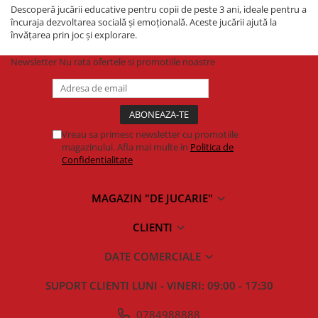
Descoperă jucării educative pentru copii de peste 3 ani, ideale pentru a
încuraja dezvoltarea socială și emoțională. Aceste jucării ajută la
învățarea prin joc și explorare.
Newsletter
Nu rata ofertele si promotiile noastre
Vreau sa primesc newsletter cu promotiile
magazinului. Afla mai multe in
Politica de
Confidentialitate
MAGAZIN "DE JUCARIE"
CLIENTI
DATE COMERCIALE
SUPORT CLIENTI
LUNI - VINERI: 09:00 - 17:30
0784988888