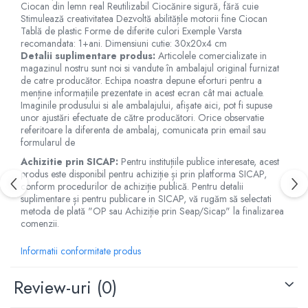
Jucarii de baie
Ciocan din lemn real Reutilizabil Ciocănire sigură, fără cuie
Stimulează creativitatea Dezvoltă abilitățile motorii fine Ciocan
Zornaitoare
Tablă de plastic Forme de diferite culori Exemple Varsta
Jucarii dentitie
recomandata: 1+ani. Dimensiuni cutie: 30x20x4 cm
Detalii suplimentare produs:
Articolele comercializate in
Jucarii senzoriale
magazinul nostru sunt noi si vandute în ambalajul original furnizat
Jucarii motrice pentru bebelusi
de catre producător. Echipa noastra depune eforturi pentru a
Saltele de activitati pentru bebe
menține informațiile prezentate in acest ecran cât mai actuale.
Imaginile produsului si ale ambalajului, afișate aici, pot fi supuse
Jucarii de sortat
unor ajustări efectuate de către producători. Orice observatie
Jucarii muzicale bebelusi
referitoare la diferenta de ambalaj, comunicata prin email sau
formularul de
Puzzle bebelusi
Achizitie prin SICAP:
Pentru instituțiile publice interesate, acest
produs este disponibil pentru achiziție și prin platforma SICAP,
conform procedurilor de achiziție publică. Pentru detalii
suplimentare și pentru publicare in SICAP, vă rugăm să selectati
metoda de plată "OP sau Achiziție prin Seap/Sicap" la finalizarea
comenzii.
Informatii conformitate produs
Review-uri
(0)