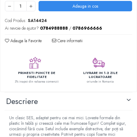
Figurine plus
Adauga in cos
Figurine
Cod Produs:
SA14424
Jucarii Montessori
Ai nevoie de ajutor?
0784988888
/
0786966666
Nevoi speciale si sindrom Down
Adauga la Favorite
Cere informatii
Jucarii cu alfabet
Jucarii cu cifre
Seturi Numberblocks
Jucarii de motricitate
PRIMESTI PUNCTE DE
LIVRARE IN 1-2 ZILE
FIDELITATE
LUCRATOARE
Jucarii fructe si legume
3% inapoi din valoarea comenzii
oriunde in Romania
Puzzle-uri
Puzzle clasic
Descriere
Puzzle incastru
Puzzle de podea
Un clasic SES, adaptat pentru cei mai mici. Loveste formele din
IQ puzzle
plastic în tablă și creează cele mai frumoase figuri! Complet sigur,
Jucarii bebelusi
ciocănind fără cuie. Setul include exemple distractive, dar poți să
urmezi și propria creativitate. Potrivit pentru copii foarte mici