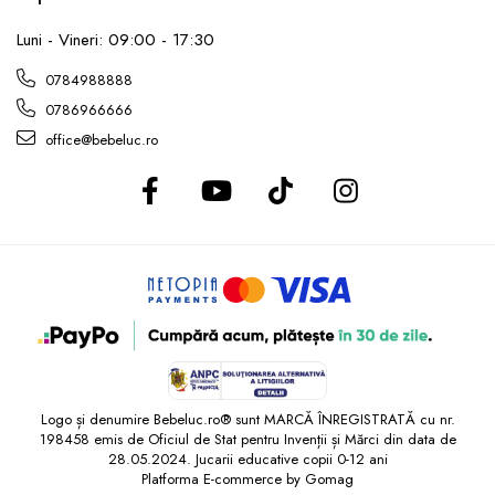
Luni - Vineri: 09:00 - 17:30
0784988888
0786966666
office@bebeluc.ro
Logo și denumire Bebeluc.ro® sunt MARCĂ ÎNREGISTRATĂ cu nr.
198458 emis de Oficiul de Stat pentru Invenții și Mărci din data de
28.05.2024. Jucarii educative copii 0-12 ani
Platforma E-commerce by Gomag