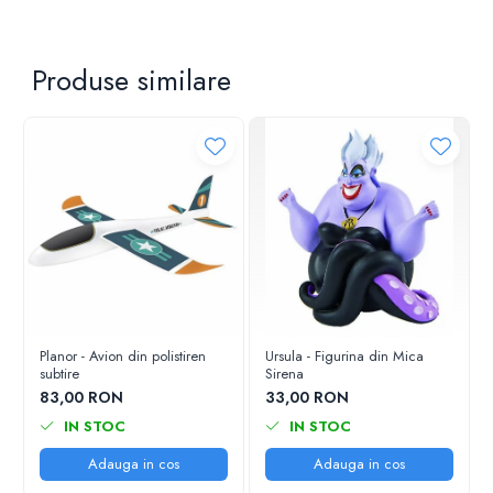
Produse similare
Planor - Avion din polistiren
Ursula - Figurina din Mica
subtire
Sirena
83,00 RON
33,00 RON
IN STOC
IN STOC
Adauga in cos
Adauga in cos