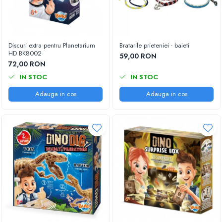
Discuri extra pentru Planetarium
Bratarile prieteniei - baieti
HD BK8002
59,00 RON
72,00 RON
IN STOC
IN STOC
Adauga in cos
Adauga in cos