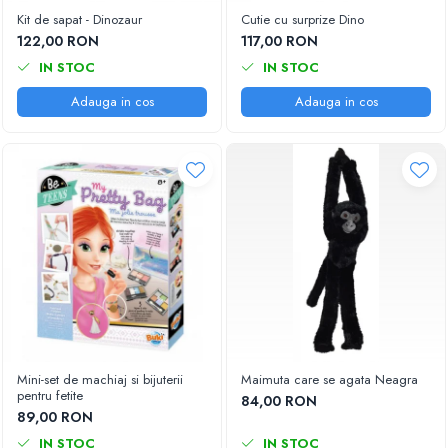
Kit de sapat - Dinozaur
Cutie cu surprize Dino
122,00 RON
117,00 RON
IN STOC
IN STOC
Adauga in cos
Adauga in cos
Mini-set de machiaj si bijuterii
Maimuta care se agata Neagra
pentru fetite
84,00 RON
89,00 RON
IN STOC
IN STOC