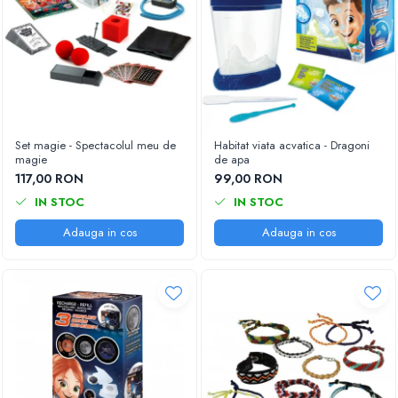
Set magie - Spectacolul meu de
Habitat viata acvatica - Dragoni
magie
de apa
117,00 RON
99,00 RON
IN STOC
IN STOC
Adauga in cos
Adauga in cos