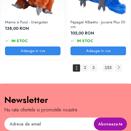
Mama si Puiul - Urangutan
Papagal Albastru - Jucarie Plus 30
cm
138,00 RON
105,00 RON
IN STOC
IN STOC
Adauga in cos
Adauga in cos
1
2
3
355
...
Newsletter
Nu rata ofertele si promotiile noastre