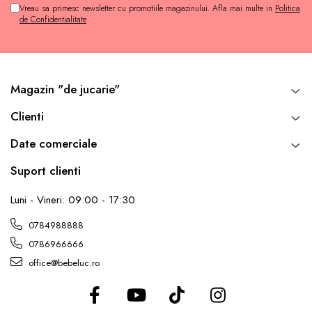
Vreau sa primesc newsletter cu promotiile magazinului. Afla mai multe in
Politica
de Confidentialitate
Magazin "de jucarie"
Clienti
Date comerciale
Suport clienti
Luni - Vineri: 09:00 - 17:30
0784988888
0786966666
office@bebeluc.ro