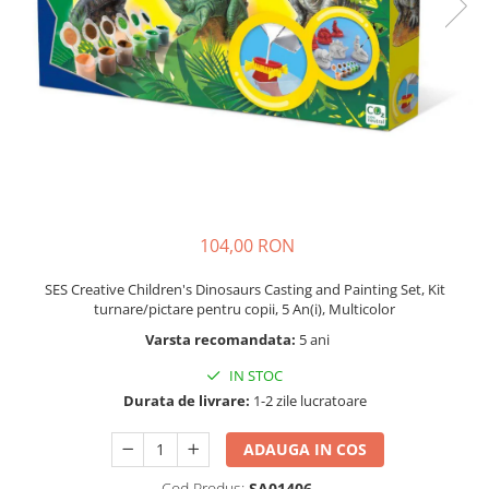
Seturi de pictura pentru copii
Tatuaje Copii
Nisip kinetic
Jucarii interactive
Proiector pentru copii
Instrumente muzicale pentru copii
Caruseluri muzicale
Joc de rol
104,00 RON
Storytelling
Bucatarii pentru copii
SES Creative Children's Dinosaurs Casting and Painting Set, Kit
turnare/pictare pentru copii, 5 An(i), Multicolor
Banc de lucru pentru copii
Varsta recomandata:
5 ani
Papusi de mana
Casa de papusi
IN STOC
Bormasina magica
Durata de livrare:
1-2 zile lucratoare
Costum Halloween Copii
ADAUGA IN COS
Papusi si Bebelusi Reborn
Animale de jucarie
Cod Produs:
SA01406