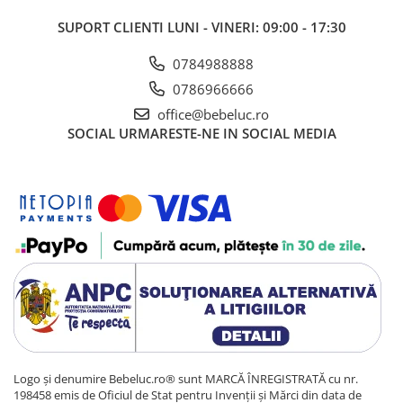
Cadou copii 8 ani
SUPORT CLIENTI
LUNI - VINERI: 09:00 - 17:30
Cadou copii 9 ani
0784988888
Cadou copii 10 ani
0786966666
Cadou copii 11 ani
office@bebeluc.ro
SOCIAL
URMARESTE-NE IN SOCIAL MEDIA
Cadou copii 12 ani
Rechizite scolare
Penar baieti
Penar fete
Agenda copii
Caserola compartimentata copii
Etui Ochelari
Ghiozdan baieti
Ghiozdan fete
Logo și denumire Bebeluc.ro® sunt MARCĂ ÎNREGISTRATĂ cu nr.
Papetarie
198458 emis de Oficiul de Stat pentru Invenții și Mărci din data de