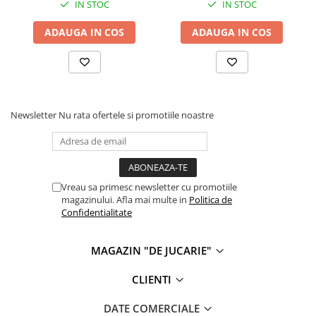
IN STOC
IN STOC
Carti de colorat
Carticele interactive
ADAUGA IN COS
ADAUGA IN COS
Cadouri copii
Ceasuri copii
Cutii muzicale
Newsletter
Nu rata ofertele si promotiile noastre
Idei cadou fetite
Cadouri bebelusi
Cadouri ieftine pentru copii
Cadouri botez
Vreau sa primesc newsletter cu promotiile
magazinului. Afla mai multe in
Politica de
Cadou copii 2 ani
Confidentialitate
Cadou copii 3 ani
Cadou copii 4 ani
MAGAZIN "DE JUCARIE"
Cadou copii 5 ani
CLIENTI
Cadou copii 6 ani
DATE COMERCIALE
Cadou copii 7 ani