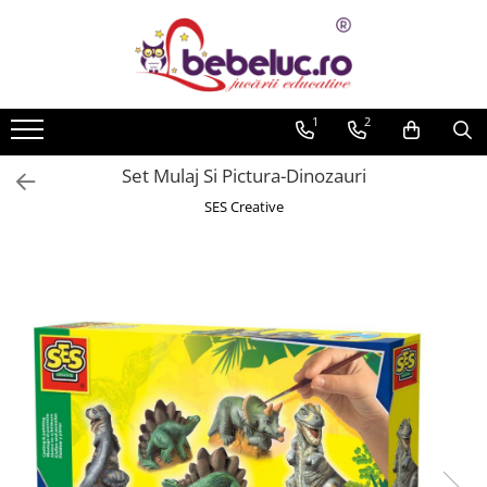
Toate Produsele
Jucarii pe varste
1
2
Jucarii educative
Set Mulaj Si Pictura-Dinozauri
Set constructie copii
SES Creative
Seturi de construit
Jucarii magnetice
Cuburi de construit
Seturi Experimente pentru copii
Organele Corpului Uman
Roboti de jucarie
Jucarii Creativitate
Lucru manual copii
Plastilina
Seturi de desen