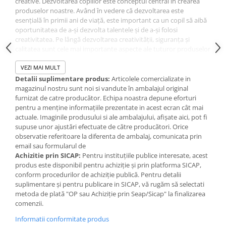
creative. Dezvoltarea copiilor este conceptul central în crearea
IQ puzzle
produselor noastre. Având în vedere că dezvoltarea este
Jucarii bebelusi
esențială în primii ani de viață, este important ca un copil să aibă
oportunitatea de a-și dezvolta talentele și de a-și folosi
Jucarii de baie
creativitatea. Pe lângă dezvoltarea creativității, siguranța și
Zornaitoare
calitatea sunt cele mai importante aspecte ale tuturor produselor
noastre! Produsele pe care le creăm sunt esențiale pentru
Jucarii dentitie
diferitele etape de dezvoltare ale fiecărui copil. Turnare în ghips
VEZI MAI MULT
Jucarii senzoriale
3D 3 matrițe diferite pentru dinozauri Matrițele detaliate oferă
Detalii suplimentare produs:
Articolele comercializate in
Jucarii motrice pentru bebelusi
rezultate fantastice Ghips cu uscare rapidă Tematica dinozaurilor
magazinul nostru sunt noi si vandute în ambalajul original
Culori vibrante și acoperire bună a vopselei Pictați modelul cât
furnizat de catre producător. Echipa noastra depune eforturi
Saltele de activitati pentru bebe
mai frumos posibil Stimulează creativitatea Instrucțiunile se
pentru a menține informațiile prezentate in acest ecran cât mai
Jucarii de sortat
găsesc pe spatele ambalajului Vopseaua și ghipsul se spală ușor
actuale. Imaginile produsului si ale ambalajului, afișate aici, pot fi
Jucarii muzicale bebelusi
de pe textile și piele Conținutul setului: 1 x Ghips 3 x Matrițe 6 x
supuse unor ajustări efectuate de către producători. Orice
Cănițe de vopsea 1 x Pensulă Varsta recomandata: 5+ani.
observatie referitoare la diferenta de ambalaj, comunicata prin
Puzzle bebelusi
Dimensiuni cutie: 30x20x4 cm
email sau formularul de
Jocuri educative
Achizitie prin SICAP:
Pentru instituțiile publice interesate, acest
Jocuri STEM
produs este disponibil pentru achiziție și prin platforma SICAP,
conform procedurilor de achiziție publică. Pentru detalii
Jocuri Magnetice
suplimentare și pentru publicare in SICAP, vă rugăm să selectati
metoda de plată "OP sau Achiziție prin Seap/Sicap" la finalizarea
Jocuri de societate
comenzii.
Jocuri de logica
Informatii conformitate produs