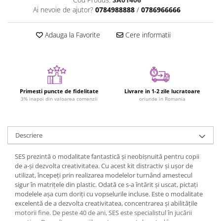
Ai nevoie de ajutor?
0784988888
/
0786966666
Jucarii cu Dinozauri
Figurine cu animale domestice
Adauga la Favorite
Cere informatii
Figurine plus
Figurine
Jucarii Montessori
Nevoi speciale si sindrom Down
Primesti puncte de fidelitate
Livrare in 1-2 zile lucratoare
Jucarii cu alfabet
3% inapoi din valoarea comenzii
oriunde in Romania
Jucarii cu cifre
Seturi Numberblocks
Descriere
Jucarii de motricitate
Jucarii fructe si legume
SES prezintă o modalitate fantastică și neobișnuită pentru copii
de a-și dezvolta creativitatea. Cu acest kit distractiv și ușor de
Puzzle-uri
utilizat, începeți prin realizarea modelelor turnând amestecul
sigur în matrițele din plastic. Odată ce s-a întărit și uscat, pictați
Puzzle clasic
modelele așa cum doriți cu vopselurile incluse. Este o modalitate
Puzzle incastru
excelentă de a dezvolta creativitatea, concentrarea și abilitățile
Puzzle de podea
motorii fine. De peste 40 de ani, SES este specialistul în jucării