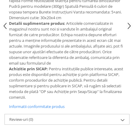
rapidă Forme reutilizabile Matriță pentru turnarea dinozaurilor
Jucarii de baie
Pudră pentru modelare (300gr) Spatulă Pensulă 6 culori de
Zornaitoare
vopsea tempera Burete Instrucțiuni Varsta recomandata: 5+ani.
Jucarii dentitie
Dimensiuni cutie: 30x20x4 cm
Detalii suplimentare produs:
Articolele comercializate in
Jucarii senzoriale
magazinul nostru sunt noi si vandute în ambalajul original
Jucarii motrice pentru bebelusi
furnizat de catre producător. Echipa noastra depune eforturi
Saltele de activitati pentru bebe
pentru a menține informațiile prezentate in acest ecran cât mai
actuale. Imaginile produsului si ale ambalajului, afișate aici, pot fi
Jucarii de sortat
supuse unor ajustări efectuate de către producători. Orice
Jucarii muzicale bebelusi
observatie referitoare la diferenta de ambalaj, comunicata prin
email sau formularul de
Puzzle bebelusi
Achizitie prin SICAP:
Pentru instituțiile publice interesate, acest
produs este disponibil pentru achiziție și prin platforma SICAP,
conform procedurilor de achiziție publică. Pentru detalii
suplimentare și pentru publicare in SICAP, vă rugăm să selectati
metoda de plată "OP sau Achiziție prin Seap/Sicap" la finalizarea
comenzii.
Informatii conformitate produs
Review-uri
(0)