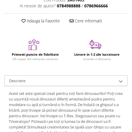
Figurine plus
Ai nevoie de ajutor?
0784988888
/
0786966666
Figurine
Adauga la Favorite
Cere informatii
Jucarii Montessori
Nevoi speciale si sindrom Down
Jucarii cu alfabet
Jucarii cu cifre
Primesti puncte de fidelitate
Livrare in 1-2 zile lucratoare
Seturi Numberblocks
3% inapoi din valoarea comenzii
oriunde in Romania
Jucarii de motricitate
Jucarii fructe si legume
Descriere
Puzzle-uri
Puzzle clasic
Acest set este special creat pentru toți fanii dinozaurilor! Poți crea
cu ușurință nouă dinozauri diferiți amestecând pudra pentru
Puzzle incastru
modelare cu apă și turnând-o în formă. De îndată ce ghipsul s-a
Puzzle de podea
întărit, poți începe să pictezi dinozaurul în șase culori diferite
pentru dinozauri. Vei începe cu T-Rex, Stegosaurus sau poate cu
IQ puzzle
Triceratops? Pictează-i pe toți și lumea ta de dinozauri va fi
Jucarii bebelusi
completă! Stimulează creativitatea Se spală ușor Ghips cu uscare