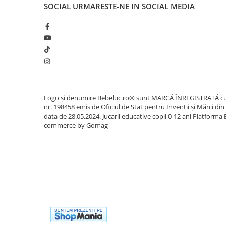
SOCIAL
URMARESTE-NE IN SOCIAL MEDIA
Cadou copii 8 ani
Cadou copii 9 ani
Cadou copii 10 ani
Cadou copii 11 ani
Cadou copii 12 ani
Rechizite scolare
Logo și denumire Bebeluc.ro® sunt MARCĂ ÎNREGISTRATĂ c
Penar baieti
nr. 198458 emis de Oficiul de Stat pentru Invenții și Mărci din
data de 28.05.2024. Jucarii educative copii 0-12 ani
Platforma 
Penar fete
commerce by Gomag
Agenda copii
Caserola compartimentata copii
Etui Ochelari
Ghiozdan baieti
Ghiozdan fete
Papetarie