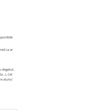
isponibile
cred ca ar
u degetul,
la…). Cel
re atunci