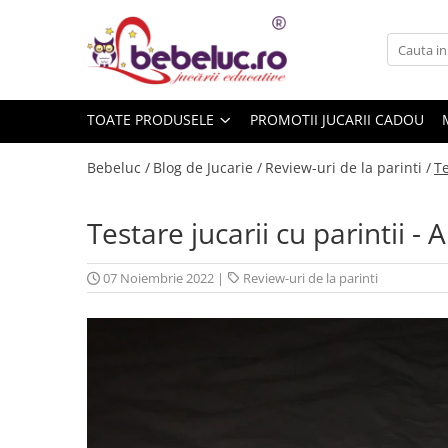
Toate Produsele
Jucarii pe varste
TOATE PRODUSELE
PROMOTII JUCARII CADOU
Jucarii educative
Set constructie copii
Bebeluc /
Blog de Jucarie /
Review-uri de la parinti /
Te
Seturi de construit
Jucarii magnetice
Testare jucarii cu parintii 
Cuburi de construit
Seturi Experimente pentru copii
07 Noiembrie 2022
|
Review-uri de la parinti
Organele Corpului Uman
Roboti de jucarie
Jucarii Creativitate
Lucru manual copii
Plastilina
Seturi de desen