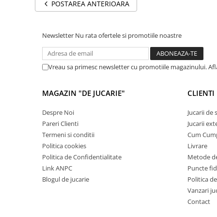
POSTAREA ANTERIOARA
Carti de colorat
Carticele interactive
Newsletter
Nu rata ofertele si promotiile noastre
Cadouri copii
Ceasuri copii
Cutii muzicale
Vreau sa primesc newsletter cu promotiile magazinului. Af
Idei cadou fetite
MAGAZIN "DE JUCARIE"
CLIENTI
Cadouri bebelusi
Cadouri ieftine pentru copii
Despre Noi
Jucarii de
Pareri Clienti
Jucarii ext
Cadouri botez
Termeni si conditii
Cum Cum
Cadou copii 2 ani
Politica cookies
Livrare
Cadou copii 3 ani
Politica de Confidentialitate
Metode de
Link ANPC
Puncte fi
Cadou copii 4 ani
Blogul de jucarie
Politica de
Cadou copii 5 ani
Vanzari ju
Cadou copii 6 ani
Contact
Cadou copii 7 ani