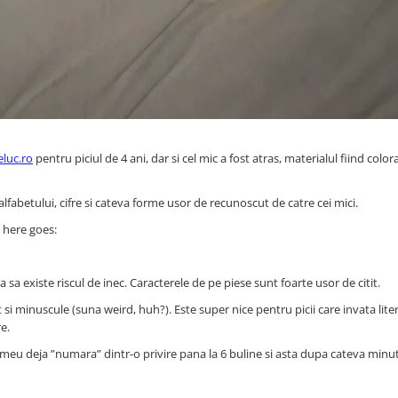
luc.ro
pentru piciul de 4 ani, dar si cel mic a fost atras, materialul fiind color
alfabetului, cifre si cateva forme usor de recunoscut de catre cei mici.
o here goes:
ara sa existe riscul de inec. Caracterele de pe piese sunt foarte usor de citit.
t si minuscule (suna weird, huh?). Este super nice pentru picii care invata lite
e.
l meu deja ”numara” dintr-o privire pana la 6 buline si asta dupa cateva minu