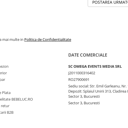
POSTAREA URMA
la mai multe in
Politica de Confidentialitate
DATE COMERCIALE
 sezon
SC OMEGA EVENTS MEDIA SRL
erior
J2011000316402
par
RO27900691
Sediu social: Str. Emil Garleanu, Nr.
Depozit: Splaiul Unirii 313, Cladirea 
 Plata
Sector 3, Bucuresti
delitate BEBELUC.RO
Sector 3, Bucuresti
 retur
carii B2B