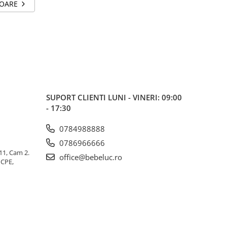
TOARE
SUPORT CLIENTI
LUNI - VINERI: 09:00
- 17:30
0784988888
0786966666
 11, Cam 2.
office@bebeluc.ro
ICPE,