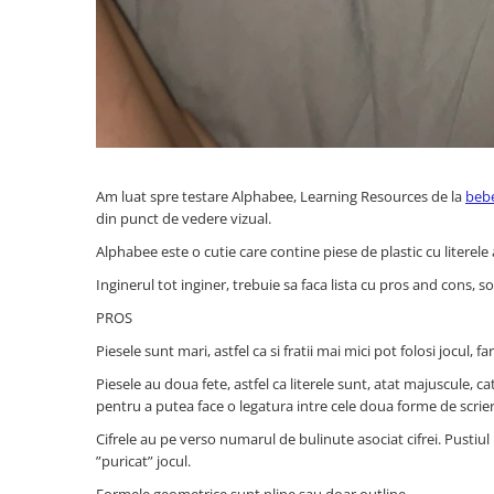
IQ puzzle
Jucarii bebelusi
Jucarii de baie
Zornaitoare
Jucarii dentitie
Jucarii senzoriale
Jucarii motrice pentru bebelusi
Am luat spre testare Alphabee, Learning Resources de la
bebe
Saltele de activitati pentru bebe
din punct de vedere vizual.
Jucarii de sortat
Alphabee este o cutie care contine piese de plastic cu literele 
Jucarii muzicale bebelusi
Inginerul tot inginer, trebuie sa faca lista cu pros and cons, s
Puzzle bebelusi
PROS
Jocuri educative
Piesele sunt mari, astfel ca si fratii mai mici pot folosi jocul, f
Jocuri STEM
Piesele au doua fete, astfel ca literele sunt, atat majuscule, ca
Jocuri Magnetice
pentru a putea face o legatura intre cele doua forme de scrier
Jocuri de societate
Cifrele au pe verso numarul de bulinute asociat cifrei. Pustiu
”puricat” jocul.
Jocuri de logica
Formele geometrice sunt pline sau doar outline.