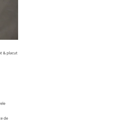
at & placut
rele
te de