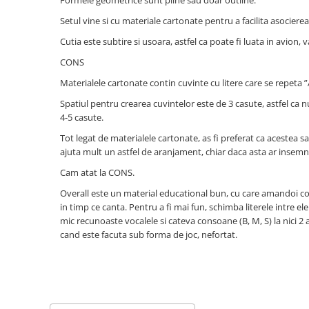
Jocuri de memorie
Setul vine si cu materiale cartonate pentru a facilita asocierea 
Jocuri cu litere
Cutia este subtire si usoara, astfel ca poate fi luata in avion,
Jocuri cu numere
CONS
Jocuri de indemanare
Materialele cartonate contin cuvinte cu litere care se repeta ”Ap
Jocuri de carti
Spatiul pentru crearea cuvintelor este de 3 casute, astfel ca nu 
Jocuri interactive
4-5 casute.
Jocuri de podea
Tot legat de materialele cartonate, as fi preferat ca acestea s
Carti pe alese
ajuta mult un astfel de aranjament, chiar daca asta ar insemna
Carti pentru copii 1 an
Cam atat la CONS.
Carti pentru copii 2 ani
Overall este un material educational bun, cu care amandoi copi
in timp ce canta. Pentru a fi mai fun, schimba literele intre ele
Carti pentru copii 3 ani
mic recunoaste vocalele si cateva consoane (B, M, S) la nici 2 
Carti pentru copii 4 ani
cand este facuta sub forma de joc, nefortat.
Carti pentru copii 5 ani
Carti pentru copii 6 ani
Carti pentru copii 8 ani