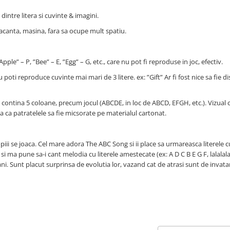
dintre litera si cuvinte & imagini.
 vacanta, masina, fara sa ocupe mult spatiu.
ple” – P, ”Bee” – E, ”Egg” – G, etc., care nu pot fi reproduse in joc, efectiv.
poti reproduce cuvinte mai mari de 3 litere. ex: ”Gift” Ar fi fost nice sa fie d
a contina 5 coloane, precum jocul (ABCDE, in loc de ABCD, EFGH, etc.). Vizual 
 ca patratelele sa fie micsorate pe materialul cartonat.
ii se joaca. Cel mare adora The ABC Song si ii place sa urmareasca literele c
 si ma pune sa-i cant melodia cu literele amestecate (ex: A D C B E G F, lalalala
ani. Sunt placut surprinsa de evolutia lor, vazand cat de atrasi sunt de invata