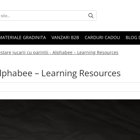
MATERIALE GRADINITA
VANZARI B2B
CARDURI CADOU
BLOG 
stare jucarii cu parintii - Alphabee – Learning Resources
- Alphabee – Learning Resources