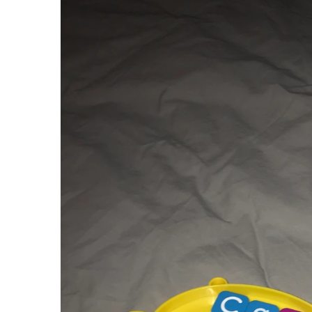
Seturi de pictura pentru copii
Tatuaje Copii
Nisip kinetic
Jucarii interactive
Proiector pentru copii
Instrumente muzicale pentru copii
Caruseluri muzicale
Joc de rol
Storytelling
Bucatarii pentru copii
Banc de lucru pentru copii
Papusi de mana
Casa de papusi
Bormasina magica
Costum Halloween Copii
Papusi si Bebelusi Reborn
Animale de jucarie