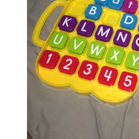
Jucarii cu Dinozauri
Figurine cu animale domestice
Figurine plus
Figurine
Jucarii Montessori
Nevoi speciale si sindrom Down
Jucarii cu alfabet
Jucarii cu cifre
Seturi Numberblocks
Jucarii de motricitate
Jucarii fructe si legume
Puzzle-uri
Puzzle clasic
Puzzle incastru
Puzzle de podea