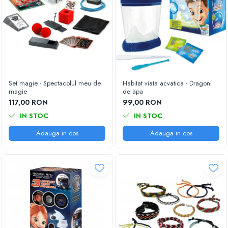
Set magie - Spectacolul meu de
Habitat viata acvatica - Dragoni
magie
de apa
117,00 RON
99,00 RON
IN STOC
IN STOC
Adauga in cos
Adauga in cos