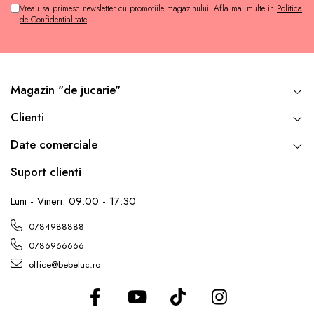
Vreau sa primesc newsletter cu promotiile magazinului. Afla mai multe in
Politica
de Confidentialitate
Magazin "de jucarie"
Clienti
Date comerciale
Suport clienti
Luni - Vineri: 09:00 - 17:30
0784988888
0786966666
office@bebeluc.ro