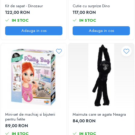
Kit de sapat - Dinozaur
Cutie cu surprize Dino
122,00 RON
117,00 RON
IN STOC
IN STOC
Adauga in cos
Adauga in cos
Mini-set de machiaj si bijuterii
Maimuta care se agata Neagra
pentru fetite
84,00 RON
89,00 RON
IN STOC
IN STOC