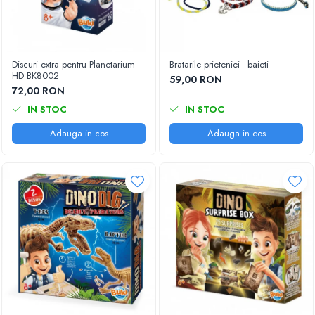
Discuri extra pentru Planetarium
Bratarile prieteniei - baieti
HD BK8002
59,00 RON
72,00 RON
IN STOC
IN STOC
Adauga in cos
Adauga in cos