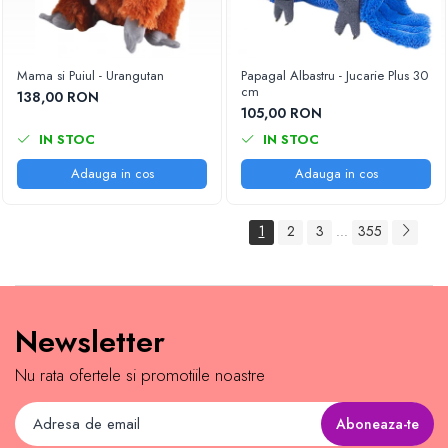
Mama si Puiul - Urangutan
Papagal Albastru - Jucarie Plus 30
cm
138,00 RON
105,00 RON
IN STOC
IN STOC
Adauga in cos
Adauga in cos
1
2
3
355
...
Newsletter
Nu rata ofertele si promotiile noastre