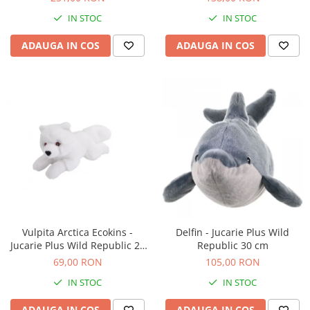
IN STOC
IN STOC
ADAUGA IN COS
ADAUGA IN COS
Vulpita Arctica Ecokins -
Delfin - Jucarie Plus Wild
Jucarie Plus Wild Republic 20
Republic 30 cm
cm
69,00 RON
105,00 RON
IN STOC
IN STOC
ADAUGA IN COS
ADAUGA IN COS