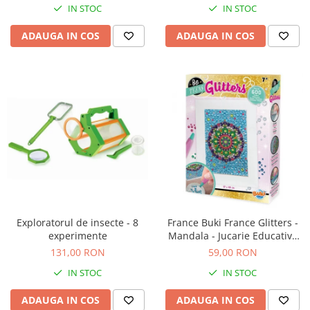
Jucarii de baie
IN STOC
IN STOC
Zornaitoare
ADAUGA IN COS
ADAUGA IN COS
Jucarii dentitie
Jucarii senzoriale
Jucarii motrice pentru bebelusi
Saltele de activitati pentru bebe
Jucarii de sortat
Jucarii muzicale bebelusi
Puzzle bebelusi
Exploratorul de insecte - 8
France Buki France Glitters -
experimente
Mandala - Jucarie Educativa
de inalta calitate pentru copii
131,00 RON
59,00 RON
IN STOC
IN STOC
ADAUGA IN COS
ADAUGA IN COS