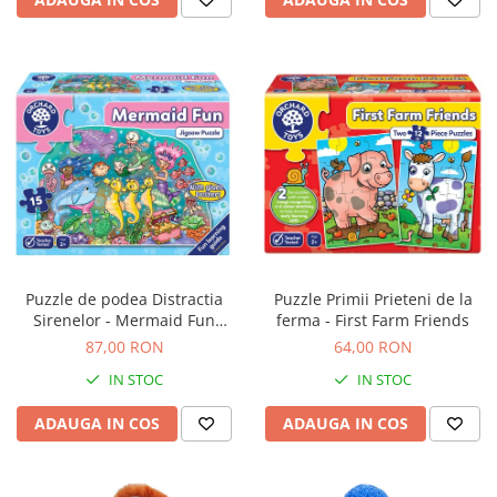
Puzzle de podea Distractia
Puzzle Primii Prieteni de la
Sirenelor - Mermaid Fun
ferma - First Farm Friends
puzzle
87,00 RON
64,00 RON
IN STOC
IN STOC
ADAUGA IN COS
ADAUGA IN COS