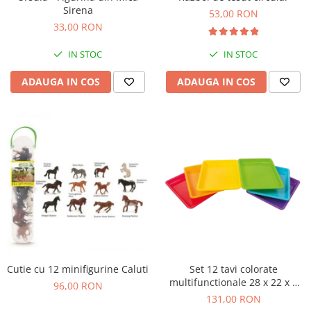
Sirena
Figurine plus
53,00 RON
33,00 RON
Figurine
Jucarii Montessori
IN STOC
IN STOC
Nevoi speciale si sindrom Down
ADAUGA IN COS
ADAUGA IN COS
Jucarii cu alfabet
Jucarii cu cifre
Seturi Numberblocks
Jucarii de motricitate
Jucarii fructe si legume
Puzzle-uri
Puzzle clasic
Puzzle incastru
Puzzle de podea
Cutie cu 12 minifigurine Caluti
Set 12 tavi colorate
IQ puzzle
multifunctionale 28 x 22 x 3
96,00 RON
Jucarii bebelusi
cm, pentru gradinita si scoala
131,00 RON