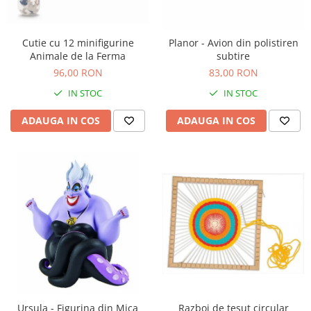
Nisip kinetic
Cadou copii 8 ani
Jucarii interactive
Cadou copii 9 ani
Cutie cu 12 minifigurine
Planor - Avion din polistiren
Proiector pentru copii
Animale de la Ferma
subtire
Cadou copii 10 ani
Instrumente muzicale pentru copii
96,00 RON
83,00 RON
Cadou copii 11 ani
Caruseluri muzicale
IN STOC
IN STOC
Joc de rol
Cadou copii 12 ani
ADAUGA IN COS
ADAUGA IN COS
Storytelling
Bucatarii pentru copii
Banc de lucru pentru copii
Papusi de mana
Casa de papusi
Bormasina magica
Costum Halloween Copii
Papusi si Bebelusi Reborn
Animale de jucarie
Jucarii cu Dinozauri
Figurine cu animale domestice
Ursula - Figurina din Mica
Razboi de tesut circular