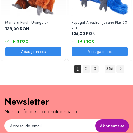
Mama si Puiul - Urangutan
Papagal Albastru - Jucarie Plus 30
cm
138,00 RON
105,00 RON
IN STOC
IN STOC
Adauga in cos
Adauga in cos
1
2
3
355
...
Newsletter
Nu rata ofertele si promotiile noastre