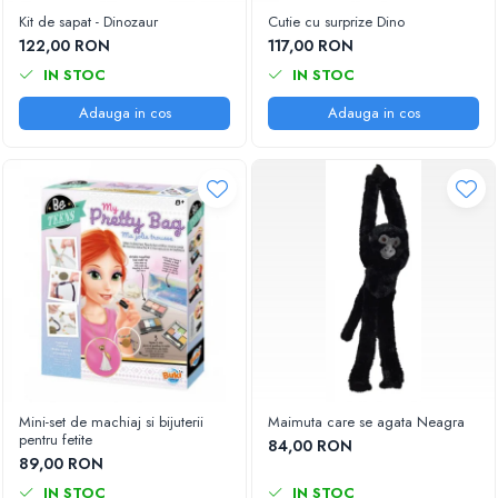
Kit de sapat - Dinozaur
Cutie cu surprize Dino
122,00 RON
117,00 RON
IN STOC
IN STOC
Adauga in cos
Adauga in cos
Mini-set de machiaj si bijuterii
Maimuta care se agata Neagra
pentru fetite
84,00 RON
89,00 RON
IN STOC
IN STOC