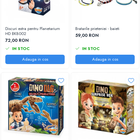
Discuri extra pentru Planetarium
Bratarile prieteniei - baieti
HD BK8002
59,00 RON
72,00 RON
IN STOC
IN STOC
Adauga in cos
Adauga in cos