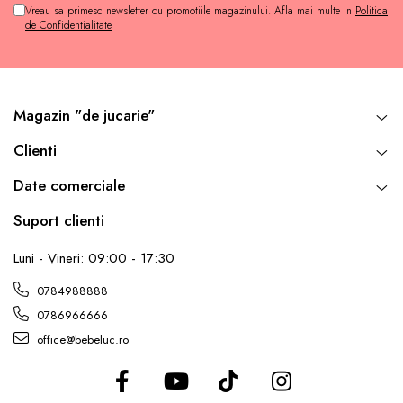
Vreau sa primesc newsletter cu promotiile magazinului. Afla mai multe in
Politica
de Confidentialitate
Magazin "de jucarie"
Clienti
Date comerciale
Suport clienti
Luni - Vineri: 09:00 - 17:30
0784988888
0786966666
office@bebeluc.ro