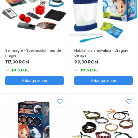
Set magie - Spectacolul meu de
Habitat viata acvatica - Dragoni
magie
de apa
117,00 RON
99,00 RON
IN STOC
IN STOC
Adauga in cos
Adauga in cos