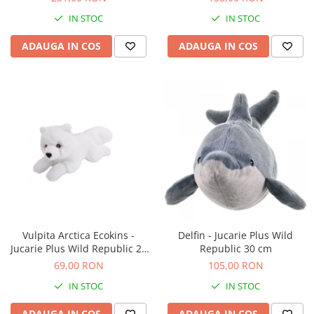
Accesorii locuri de joaca
IN STOC
IN STOC
Accesorii karturi
ADAUGA IN COS
ADAUGA IN COS
Locuri de joaca
Tobogan copii
Mama si Copilul
Articole sanatate
Accesorii hranire
Bavetica bebelusi
Vulpita Arctica Ecokins -
Delfin - Jucarie Plus Wild
Jucarie Plus Wild Republic 20
Republic 30 cm
cm
69,00 RON
105,00 RON
IN STOC
IN STOC
ADAUGA IN COS
ADAUGA IN COS