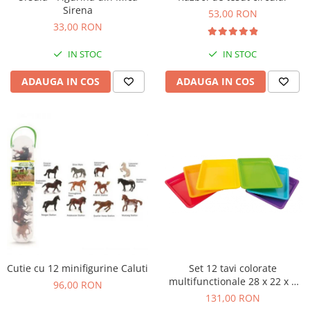
Sirena
53,00 RON
Jucarii cu Dinozauri
33,00 RON
Figurine cu animale domestice
IN STOC
IN STOC
Figurine plus
Figurine
ADAUGA IN COS
ADAUGA IN COS
Jucarii Montessori
Nevoi speciale si sindrom Down
Jucarii cu alfabet
Jucarii cu cifre
Seturi Numberblocks
Jucarii de motricitate
Jucarii fructe si legume
Puzzle-uri
Puzzle clasic
Cutie cu 12 minifigurine Caluti
Set 12 tavi colorate
Puzzle incastru
multifunctionale 28 x 22 x 3
96,00 RON
cm, pentru gradinita si scoala
131,00 RON
Puzzle de podea