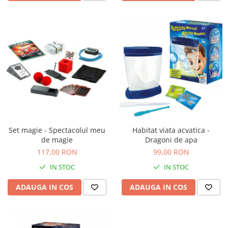
Jocuri de memorie
Jocuri cu litere
Jocuri cu numere
Jocuri de indemanare
Jocuri de carti
Jocuri interactive
Jocuri de podea
Carti pe alese
Carti pentru copii 1 an
Set magie - Spectacolul meu
Habitat viata acvatica -
de magie
Dragoni de apa
Carti pentru copii 2 ani
117,00 RON
99,00 RON
Carti pentru copii 3 ani
IN STOC
IN STOC
Carti pentru copii 4 ani
ADAUGA IN COS
ADAUGA IN COS
Carti pentru copii 5 ani
Carti pentru copii 6 ani
Carti pentru copii 8 ani