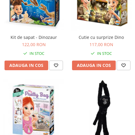
Cadou copii 8 ani
Cadou copii 9 ani
Cadou copii 10 ani
Cadou copii 11 ani
Kit de sapat - Dinozaur
Cutie cu surprize Dino
122,00 RON
117,00 RON
Cadou copii 12 ani
IN STOC
IN STOC
Rechizite scolare
Penar baieti
ADAUGA IN COS
ADAUGA IN COS
Penar fete
Agenda copii
Caserola compartimentata copii
Etui Ochelari
Ghiozdan baieti
Ghiozdan fete
Papetarie