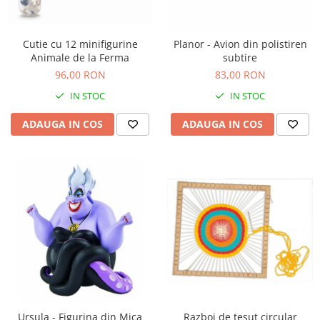
Seturi de pictura pentru copii
Tatuaje Copii
Cutie cu 12 minifigurine
Planor - Avion din polistiren
Nisip kinetic
Animale de la Ferma
subtire
Jucarii interactive
96,00 RON
83,00 RON
Proiector pentru copii
IN STOC
IN STOC
Instrumente muzicale pentru copii
ADAUGA IN COS
ADAUGA IN COS
Caruseluri muzicale
Joc de rol
Storytelling
Bucatarii pentru copii
Banc de lucru pentru copii
Papusi de mana
Casa de papusi
Bormasina magica
Costum Halloween Copii
Papusi si Bebelusi Reborn
Ursula - Figurina din Mica
Razboi de tesut circular
Animale de jucarie