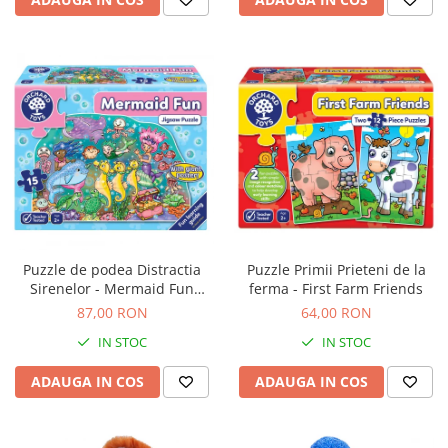
Puzzle de podea Distractia
Puzzle Primii Prieteni de la
Sirenelor - Mermaid Fun
ferma - First Farm Friends
puzzle
87,00 RON
64,00 RON
IN STOC
IN STOC
ADAUGA IN COS
ADAUGA IN COS