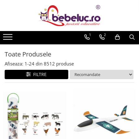
Toate Produsele
Jucarii pe varste
1
2
Jucarii educative
Set constructie copii
Toate Produsele
Seturi de construit
Afiseaza:
1-
24
din
8512
produse
Jucarii magnetice
FILTRE
Cuburi de construit
Seturi Experimente pentru copii
Organele Corpului Uman
Roboti de jucarie
Jucarii Creativitate
Lucru manual copii
Plastilina
Seturi de desen