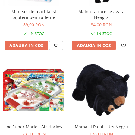
Sacose si Genti
Umbrela copii
Mini-set de machiaj si
Maimuta care se agata
bijuterii pentru fetite
Neagra
Cutiuta metalica
89,00 RON
84,00 RON
Accesorii bebelusi
IN STOC
IN STOC
Olita bebe
ADAUGA IN COS
ADAUGA IN COS
Veioza copii
Decoratiuni camera copilului
Produse de Curatenie
Jucarii exterior
Trotinete copii
Jucarii curte
Leagane copii
Karturi copii
Biciclete copii
Joc Super Mario - Air Hockey
Mama si Puiul - Urs Negru
Trambulina copii
231,00 RON
138,00 RON