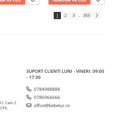
1
2
3
355
...
SUPORT CLIENTI
LUNI - VINERI: 09:00
- 17:30
0784988888
0786966666
 11, Cam 2.
office@bebeluc.ro
ICPE,