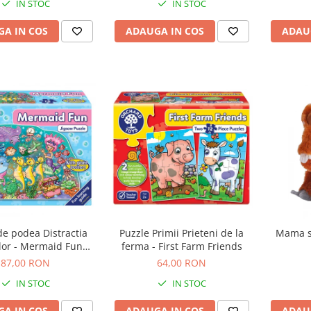
IN STOC
IN STOC
A IN COS
ADAUGA IN COS
ADAU
de podea Distractia
Puzzle Primii Prieteni de la
Mama si
lor - Mermaid Fun
ferma - First Farm Friends
puzzle
87,00 RON
64,00 RON
IN STOC
IN STOC
A IN COS
ADAUGA IN COS
ADAU