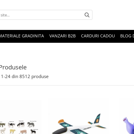
MATERIALE GRADINITA
VANZARI B2B
CARDURI CADOU
BLOG 
Produsele
1-
24
din
8512
produse