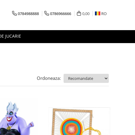
0784988888
0786966666
0,00
RO
DE JUCARIE
Ordoneaza: