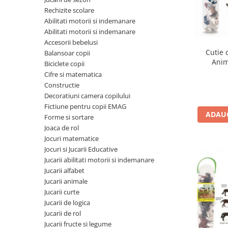
Seturi de pictura pentru copii
Rechizite scolare
Abilitati motorii si indemanare
Tatuaje Copii
Abilitati motorii si indemanare
Nisip kinetic
Accesorii bebelusi
Jucarii interactive
Cutie 
Balansoar copii
Anim
Biciclete copii
Proiector pentru copii
Cifre si matematica
Instrumente muzicale pentru copii
Constructie
Caruseluri muzicale
Decoratiuni camera copilului
Joc de rol
Fictiune pentru copii EMAG
ADAUG
Forme si sortare
Storytelling
Joaca de rol
Bucatarii pentru copii
Jocuri matematice
Banc de lucru pentru copii
Jocuri si Jucarii Educative
Papusi de mana
Jucarii abilitati motorii si indemanare
Jucarii alfabet
Casa de papusi
Jucarii animale
Bormasina magica
Jucarii curte
Costum Halloween Copii
Jucarii de logica
Papusi si Bebelusi Reborn
Jucarii de rol
Jucarii fructe si legume
Animale de jucarie