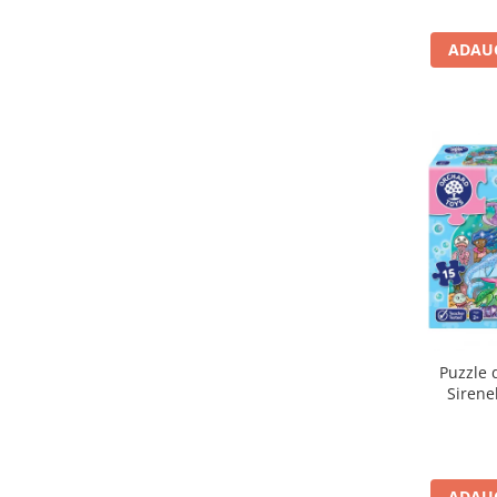
Carti de colorat
ADAUG
Carticele interactive
Cadouri copii
Ceasuri copii
Cutii muzicale
Idei cadou fetite
Cadouri bebelusi
Cadouri ieftine pentru copii
Cadouri botez
Cadou copii 2 ani
Cadou copii 3 ani
Puzzle 
Cadou copii 4 ani
Sirene
Cadou copii 5 ani
Cadou copii 6 ani
Cadou copii 7 ani
ADAUG