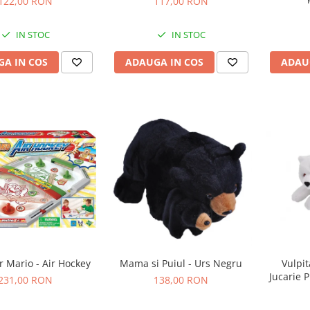
122,00 RON
117,00 RON
IN STOC
IN STOC
A IN COS
ADAUGA IN COS
ADAU
r Mario - Air Hockey
Mama si Puiul - Urs Negru
Vulpit
Jucarie 
231,00 RON
138,00 RON