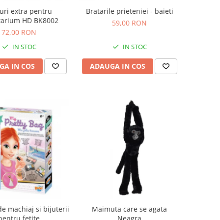
uri extra pentru
Bratarile prieteniei - baieti
tarium HD BK8002
59,00 RON
72,00 RON
IN STOC
IN STOC
GA IN COS
ADAUGA IN COS
de machiaj si bijuterii
Maimuta care se agata
pentru fetite
Neagra