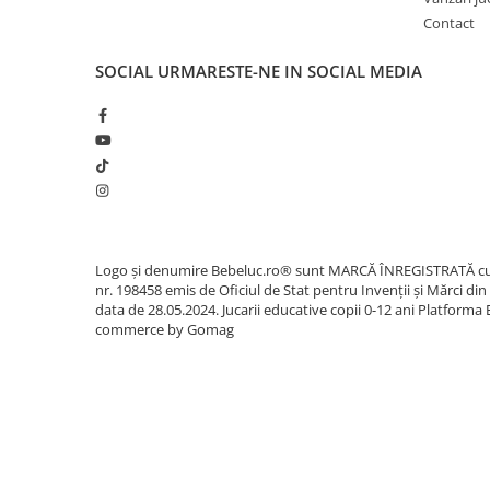
Sacose si Genti
Contact
Umbrela copii
SOCIAL
URMARESTE-NE IN SOCIAL MEDIA
Cutiuta metalica
Accesorii bebelusi
Olita bebe
Veioza copii
Decoratiuni camera copilului
Produse de Curatenie
Jucarii exterior
Logo și denumire Bebeluc.ro® sunt MARCĂ ÎNREGISTRATĂ c
nr. 198458 emis de Oficiul de Stat pentru Invenții și Mărci din
Trotinete copii
data de 28.05.2024. Jucarii educative copii 0-12 ani
Platforma 
commerce by Gomag
Jucarii curte
Leagane copii
Karturi copii
Biciclete copii
Trambulina copii