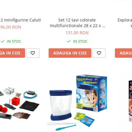
12 minifigurine Caluti
Set 12 tavi colorate
Explora
multifunctionale 28 x 22 x 3
96,00 RON
cm, pentru gradinita si scoala
131,00 RON
IN STOC
IN STOC
A IN COS
ADAUGA IN COS
ADAU