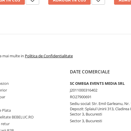
la mai multe in
Politica de Confidentialitate
DATE COMERCIALE
 sezon
SC OMEGA EVENTS MEDIA SRL
erior
J2011000316402
par
RO27900691
Sediu social: Str. Emil Garleanu, Nr.
Depozit: Splaiul Unirii 313, Cladirea 
 Plata
Sector 3, Bucuresti
delitate BEBELUC.RO
Sector 3, Bucuresti
 retur
carii B2B