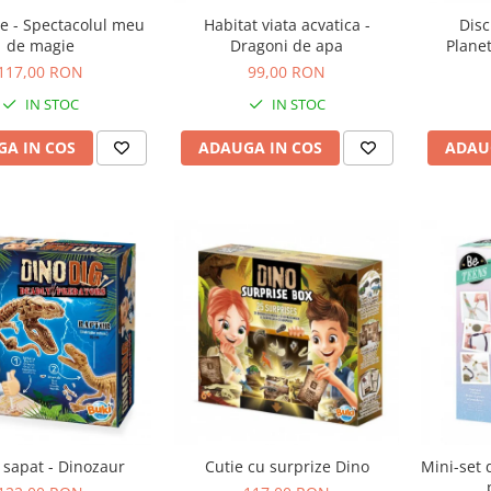
e - Spectacolul meu
Habitat viata acvatica -
Disc
de magie
Dragoni de apa
Plane
117,00 RON
99,00 RON
IN STOC
IN STOC
A IN COS
ADAUGA IN COS
ADAU
 sapat - Dinozaur
Cutie cu surprize Dino
Mini-set 