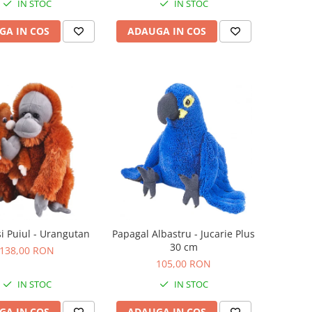
IN STOC
IN STOC
GA IN COS
ADAUGA IN COS
 Puiul - Urangutan
Papagal Albastru - Jucarie Plus
30 cm
138,00 RON
105,00 RON
IN STOC
IN STOC
GA IN COS
ADAUGA IN COS