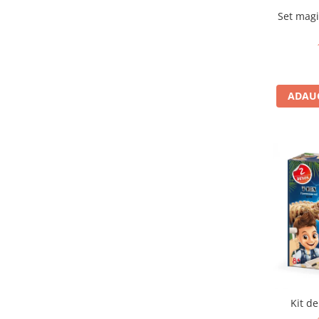
IQ puzzle
Set magi
Jucarii bebelusi
Jucarii de baie
Zornaitoare
Jucarii dentitie
ADAUG
Jucarii senzoriale
Jucarii motrice pentru bebelusi
Saltele de activitati pentru bebe
Jucarii de sortat
Jucarii muzicale bebelusi
Puzzle bebelusi
Jocuri educative
Jocuri STEM
Jocuri Magnetice
Jocuri de societate
Jocuri de logica
Kit de