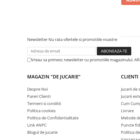
Cadou copii 8 ani
Cadou copii 9 ani
Cadou copii 10 ani
Cadou copii 11 ani
Newsletter
Nu rata ofertele si promotiile noastre
Cadou copii 12 ani
Rechizite scolare
Vreau sa primesc newsletter cu promotiile magazinului. Af
Penar baieti
Penar fete
MAGAZIN "DE JUCARIE"
CLIENTI
Agenda copii
Despre Noi
Jucarii de
Caserola compartimentata copii
Pareri Clienti
Jucarii ext
Etui Ochelari
Termeni si conditii
Cum Cum
Politica cookies
Livrare
Ghiozdan baieti
Politica de Confidentialitate
Metode de
Ghiozdan fete
Link ANPC
Puncte fi
Blogul de jucarie
Politica de
Papetarie
Vanzari ju