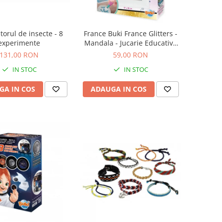
torul de insecte - 8
France Buki France Glitters -
experimente
Mandala - Jucarie Educativa
de inalta calitate pentru copii
131,00 RON
59,00 RON
IN STOC
IN STOC
GA IN COS
ADAUGA IN COS