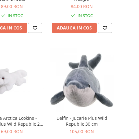
89,00 RON
84,00 RON
IN STOC
IN STOC
GA IN COS
ADAUGA IN COS
a Arctica Ecokins -
Delfin - Jucarie Plus Wild
Plus Wild Republic 20
Republic 30 cm
cm
69,00 RON
105,00 RON