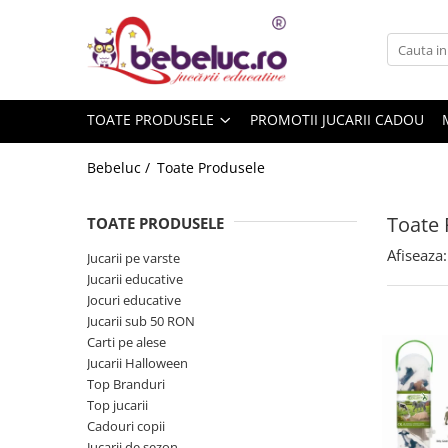
Toate Produsele
Jucarii pe varste
TOATE PRODUSELE
PROMOTII JUCARII CADOU
Jucarii educative
Set constructie copii
Bebeluc /
Toate Produsele
Seturi de construit
Jucarii magnetice
Toate 
TOATE PRODUSELE
Cuburi de construit
Afiseaza:
Jucarii pe varste
Seturi Experimente pentru copii
Jucarii educative
Organele Corpului Uman
Jocuri educative
Jucarii sub 50 RON
Roboti de jucarie
Carti pe alese
Jucarii Creativitate
Jucarii Halloween
Top Branduri
Lucru manual copii
Top jucarii
Plastilina
Cadouri copii
Seturi de desen
Jucarii de sezon