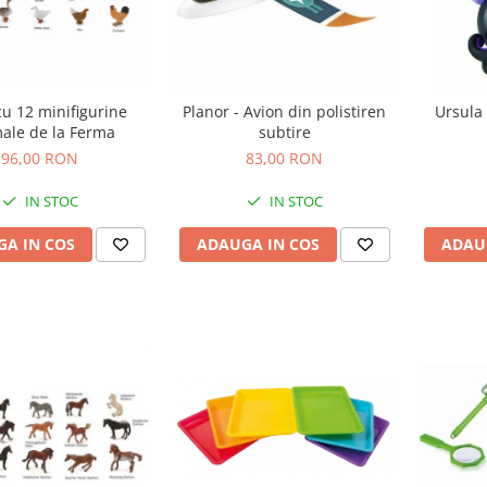
cu 12 minifigurine
Planor - Avion din polistiren
Ursula 
ale de la Ferma
subtire
96,00 RON
83,00 RON
IN STOC
IN STOC
A IN COS
ADAUGA IN COS
ADAU