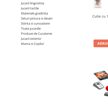
Jucarii lingvistice
Jucarii cu Dinozauri
Jucarii tactile
Figurine cu animale domestice
Materiale gradinita
Cutie cu 
Seturi pictura si desen
Figurine plus
Stiinta si cunoastere
Figurine
Toate jucariile
Jucarii Montessori
Produse de Curatenie
Jucarii exterior
Nevoi speciale si sindrom Down
ADAUG
Mama si Copilul
Jucarii cu alfabet
Jucarii cu cifre
Seturi Numberblocks
Jucarii de motricitate
Jucarii fructe si legume
Puzzle-uri
Puzzle clasic
Puzzle incastru
Puzzle de podea