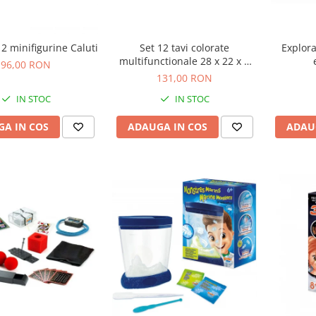
12 minifigurine Caluti
Set 12 tavi colorate
Explora
multifunctionale 28 x 22 x 3
96,00 RON
cm, pentru gradinita si scoala
131,00 RON
IN STOC
IN STOC
A IN COS
ADAUGA IN COS
ADAU