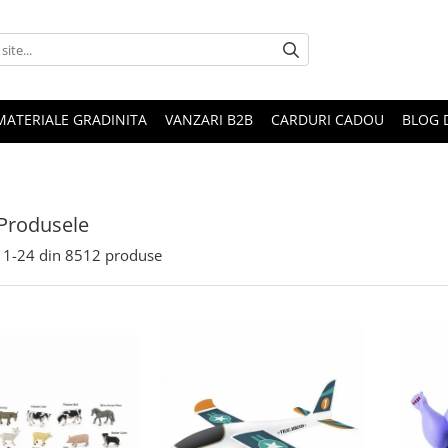
MATERIALE GRADINITA
VANZARI B2B
CARDURI CADOU
BLOG 
Produsele
1-
24
din
8512
produse