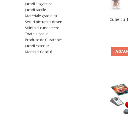
Jucarii lingvistice
Jucarii cu Dinozauri
Jucarii tactile
Figurine cu animale domestice
Materiale gradinita
Cutie cu 
Seturi pictura si desen
Figurine plus
Stiinta si cunoastere
Figurine
Toate jucariile
Jucarii Montessori
Produse de Curatenie
Jucarii exterior
Nevoi speciale si sindrom Down
ADAUG
Mama si Copilul
Jucarii cu alfabet
Jucarii cu cifre
Seturi Numberblocks
Jucarii de motricitate
Jucarii fructe si legume
Puzzle-uri
Puzzle clasic
Puzzle incastru
Puzzle de podea