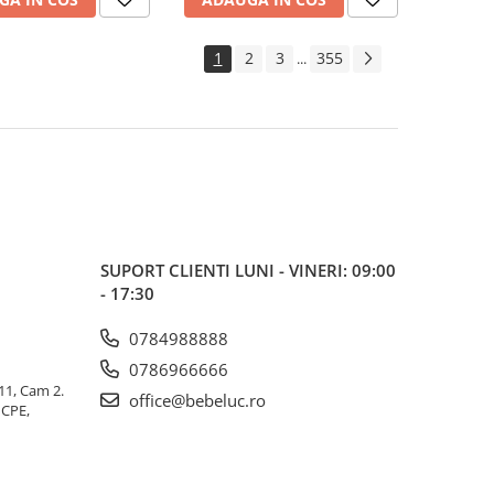
1
2
3
355
...
SUPORT CLIENTI
LUNI - VINERI: 09:00
- 17:30
0784988888
0786966666
 11, Cam 2.
office@bebeluc.ro
ICPE,