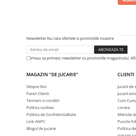
Cadou copii 8 ani
Cadou copii 9 ani
Cadou copii 10 ani
Cadou copii 11 ani
Newsletter
Nu rata ofertele si promotiile noastre
Cadou copii 12 ani
Rechizite scolare
Vreau sa primesc newsletter cu promotiile magazinului. Af
Penar baieti
Penar fete
MAGAZIN "DE JUCARIE"
CLIENTI
Agenda copii
Despre Noi
Jucarii de
Caserola compartimentata copii
Pareri Clienti
Jucarii ext
Etui Ochelari
Termeni si conditii
Cum Cum
Politica cookies
Livrare
Ghiozdan baieti
Politica de Confidentialitate
Metode de
Ghiozdan fete
Link ANPC
Puncte fi
Blogul de jucarie
Politica de
Papetarie
Vanzari ju