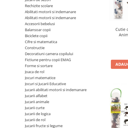
Seturi de pictura pentru copii
Rechizite scolare
Abilitati motorii si indemanare
Tatuaje Copii
Abilitati motorii si indemanare
Nisip kinetic
Accesorii bebelusi
Jucarii interactive
Cutie 
Balansoar copii
Anim
Biciclete copii
Proiector pentru copii
Cifre si matematica
Instrumente muzicale pentru copii
Constructie
Caruseluri muzicale
Decoratiuni camera copilului
Joc de rol
Fictiune pentru copii EMAG
ADAUG
Forme si sortare
Storytelling
Joaca de rol
Bucatarii pentru copii
Jocuri matematice
Banc de lucru pentru copii
Jocuri si Jucarii Educative
Papusi de mana
Jucarii abilitati motorii si indemanare
Jucarii alfabet
Casa de papusi
Jucarii animale
Bormasina magica
Jucarii curte
Costum Halloween Copii
Jucarii de logica
Papusi si Bebelusi Reborn
Jucarii de rol
Jucarii fructe si legume
Animale de jucarie