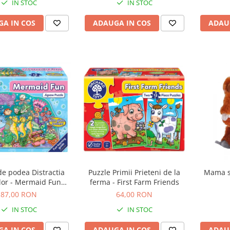
IN STOC
IN STOC
A IN COS
ADAUGA IN COS
ADAU
de podea Distractia
Puzzle Primii Prieteni de la
Mama si
lor - Mermaid Fun
ferma - First Farm Friends
puzzle
87,00 RON
64,00 RON
IN STOC
IN STOC
A IN COS
ADAUGA IN COS
ADAU