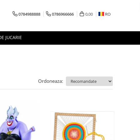
0784988888
0786966666
0,00
RO
DE JUCARIE
Ordoneaza: