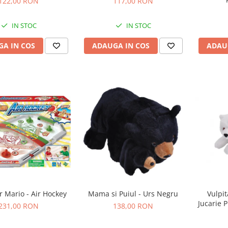
122,00 RON
117,00 RON
IN STOC
IN STOC
A IN COS
ADAUGA IN COS
ADAU
r Mario - Air Hockey
Mama si Puiul - Urs Negru
Vulpit
Jucarie 
231,00 RON
138,00 RON