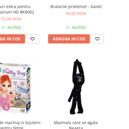
uri extra pentru
Bratarile prieteniei - baieti
tarium HD BK8002
59,00 RON
72,00 RON
IN STOC
IN STOC
GA IN COS
ADAUGA IN COS
de machiaj si bijuterii
Maimuta care se agata
pentru fetite
Neagra