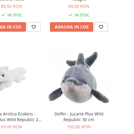
89,00 RON
84,00 RON
IN STOC
IN STOC
GA IN COS
ADAUGA IN COS
a Arctica Ecokins -
Delfin - Jucarie Plus Wild
Plus Wild Republic 20
Republic 30 cm
cm
69,00 RON
105,00 RON