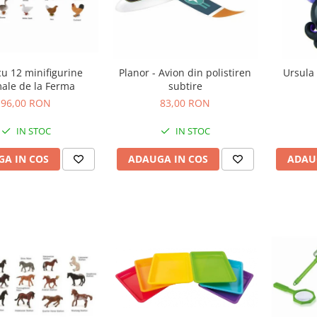
cu 12 minifigurine
Planor - Avion din polistiren
Ursula 
ale de la Ferma
subtire
96,00 RON
83,00 RON
IN STOC
IN STOC
A IN COS
ADAUGA IN COS
ADAU