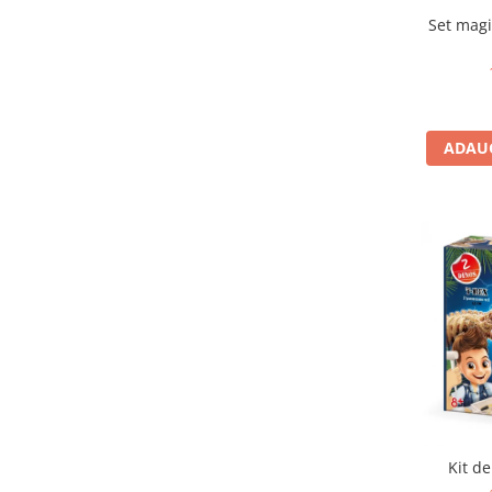
IQ puzzle
Set magi
Jucarii bebelusi
Jucarii de baie
Zornaitoare
Jucarii dentitie
ADAUG
Jucarii senzoriale
Jucarii motrice pentru bebelusi
Saltele de activitati pentru bebe
Jucarii de sortat
Jucarii muzicale bebelusi
Puzzle bebelusi
Jocuri educative
Jocuri STEM
Jocuri Magnetice
Jocuri de societate
Jocuri de logica
Kit de