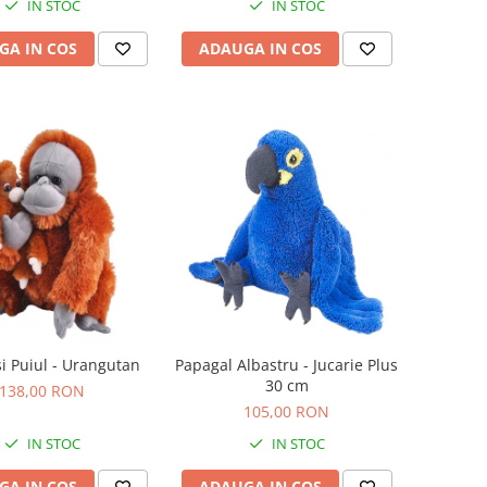
IN STOC
IN STOC
GA IN COS
ADAUGA IN COS
 Puiul - Urangutan
Papagal Albastru - Jucarie Plus
30 cm
138,00 RON
105,00 RON
IN STOC
IN STOC
GA IN COS
ADAUGA IN COS