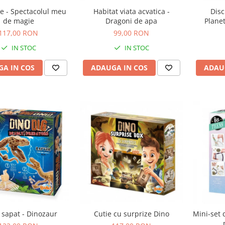
e - Spectacolul meu
Habitat viata acvatica -
Disc
de magie
Dragoni de apa
Plane
117,00 RON
99,00 RON
IN STOC
IN STOC
A IN COS
ADAUGA IN COS
ADAU
 sapat - Dinozaur
Cutie cu surprize Dino
Mini-set 