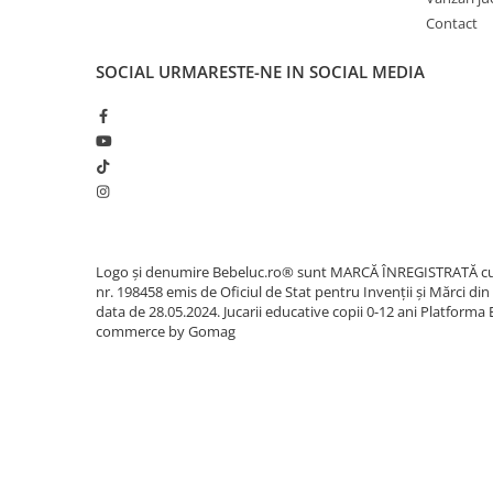
Sacose si Genti
Contact
Umbrela copii
SOCIAL
URMARESTE-NE IN SOCIAL MEDIA
Cutiuta metalica
Accesorii bebelusi
Olita bebe
Veioza copii
Decoratiuni camera copilului
Produse de Curatenie
Jucarii exterior
Logo și denumire Bebeluc.ro® sunt MARCĂ ÎNREGISTRATĂ c
nr. 198458 emis de Oficiul de Stat pentru Invenții și Mărci din
Trotinete copii
data de 28.05.2024. Jucarii educative copii 0-12 ani
Platforma 
commerce by Gomag
Jucarii curte
Leagane copii
Karturi copii
Biciclete copii
Trambulina copii