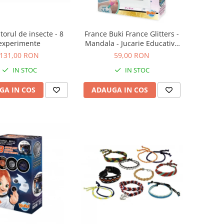
torul de insecte - 8
France Buki France Glitters -
experimente
Mandala - Jucarie Educativa
de inalta calitate pentru copii
131,00 RON
59,00 RON
IN STOC
IN STOC
GA IN COS
ADAUGA IN COS