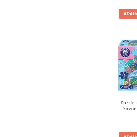
Carti de colorat
ADAUG
Carticele interactive
Cadouri copii
Ceasuri copii
Cutii muzicale
Idei cadou fetite
Cadouri bebelusi
Cadouri ieftine pentru copii
Cadouri botez
Cadou copii 2 ani
Cadou copii 3 ani
Puzzle 
Cadou copii 4 ani
Sirene
Cadou copii 5 ani
Cadou copii 6 ani
Cadou copii 7 ani
ADAUG