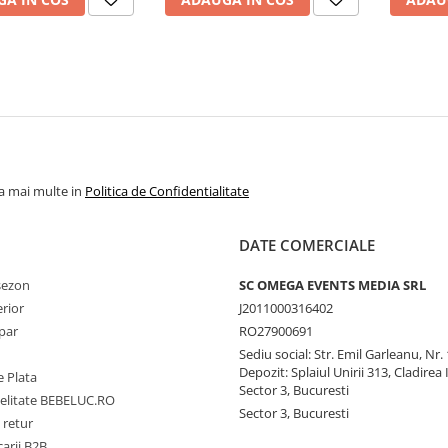
la mai multe in
Politica de Confidentialitate
DATE COMERCIALE
 sezon
SC OMEGA EVENTS MEDIA SRL
erior
J2011000316402
par
RO27900691
Sediu social: Str. Emil Garleanu, Nr.
Depozit: Splaiul Unirii 313, Cladirea 
 Plata
Sector 3, Bucuresti
delitate BEBELUC.RO
Sector 3, Bucuresti
 retur
carii B2B