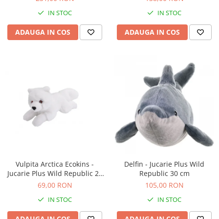
IN STOC
IN STOC
ADAUGA IN COS
ADAUGA IN COS
Vulpita Arctica Ecokins -
Delfin - Jucarie Plus Wild
Jucarie Plus Wild Republic 20
Republic 30 cm
cm
69,00 RON
105,00 RON
IN STOC
IN STOC
ADAUGA IN COS
ADAUGA IN COS