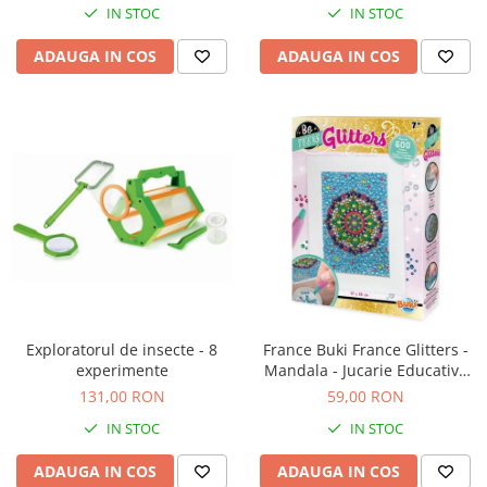
Jucarii de baie
IN STOC
IN STOC
Zornaitoare
ADAUGA IN COS
ADAUGA IN COS
Jucarii dentitie
Jucarii senzoriale
Jucarii motrice pentru bebelusi
Saltele de activitati pentru bebe
Jucarii de sortat
Jucarii muzicale bebelusi
Puzzle bebelusi
Exploratorul de insecte - 8
France Buki France Glitters -
experimente
Mandala - Jucarie Educativa
de inalta calitate pentru copii
131,00 RON
59,00 RON
IN STOC
IN STOC
ADAUGA IN COS
ADAUGA IN COS