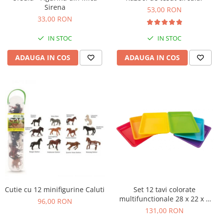
Sirena
Figurine plus
53,00 RON
33,00 RON
Figurine
Jucarii Montessori
IN STOC
IN STOC
Nevoi speciale si sindrom Down
ADAUGA IN COS
ADAUGA IN COS
Jucarii cu alfabet
Jucarii cu cifre
Seturi Numberblocks
Jucarii de motricitate
Jucarii fructe si legume
Puzzle-uri
Puzzle clasic
Puzzle incastru
Puzzle de podea
Cutie cu 12 minifigurine Caluti
Set 12 tavi colorate
IQ puzzle
multifunctionale 28 x 22 x 3
96,00 RON
Jucarii bebelusi
cm, pentru gradinita si scoala
131,00 RON