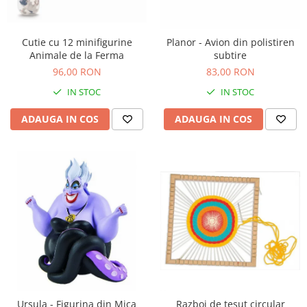
Nisip kinetic
Cadou copii 8 ani
Jucarii interactive
Cadou copii 9 ani
Cutie cu 12 minifigurine
Planor - Avion din polistiren
Proiector pentru copii
Animale de la Ferma
subtire
Cadou copii 10 ani
Instrumente muzicale pentru copii
96,00 RON
83,00 RON
Cadou copii 11 ani
Caruseluri muzicale
IN STOC
IN STOC
Joc de rol
Cadou copii 12 ani
ADAUGA IN COS
ADAUGA IN COS
Storytelling
Bucatarii pentru copii
Banc de lucru pentru copii
Papusi de mana
Casa de papusi
Bormasina magica
Costum Halloween Copii
Papusi si Bebelusi Reborn
Animale de jucarie
Jucarii cu Dinozauri
Figurine cu animale domestice
Ursula - Figurina din Mica
Razboi de tesut circular