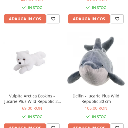
IN STOC
IN STOC
ADAUGA IN COS
ADAUGA IN COS
Vulpita Arctica Ecokins -
Delfin - Jucarie Plus Wild
Jucarie Plus Wild Republic 20
Republic 30 cm
cm
69,00 RON
105,00 RON
IN STOC
IN STOC
ADAUGA IN COS
ADAUGA IN COS