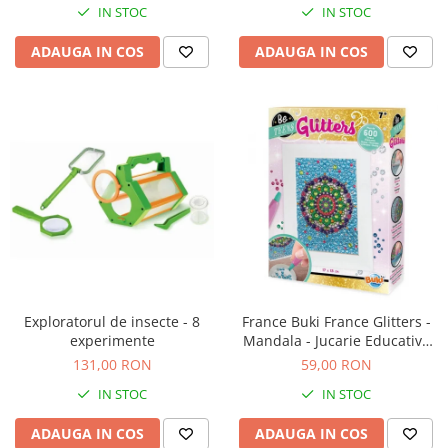
Jucarii de baie
IN STOC
IN STOC
Zornaitoare
ADAUGA IN COS
ADAUGA IN COS
Jucarii dentitie
Jucarii senzoriale
Jucarii motrice pentru bebelusi
Saltele de activitati pentru bebe
Jucarii de sortat
Jucarii muzicale bebelusi
Puzzle bebelusi
Exploratorul de insecte - 8
France Buki France Glitters -
experimente
Mandala - Jucarie Educativa
de inalta calitate pentru copii
131,00 RON
59,00 RON
IN STOC
IN STOC
ADAUGA IN COS
ADAUGA IN COS