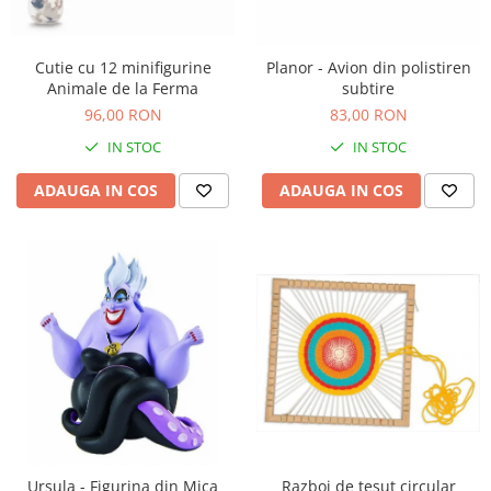
Nisip kinetic
Cadou copii 8 ani
Jucarii interactive
Cadou copii 9 ani
Cutie cu 12 minifigurine
Planor - Avion din polistiren
Proiector pentru copii
Animale de la Ferma
subtire
Cadou copii 10 ani
Instrumente muzicale pentru copii
96,00 RON
83,00 RON
Cadou copii 11 ani
Caruseluri muzicale
IN STOC
IN STOC
Joc de rol
Cadou copii 12 ani
ADAUGA IN COS
ADAUGA IN COS
Storytelling
Bucatarii pentru copii
Banc de lucru pentru copii
Papusi de mana
Casa de papusi
Bormasina magica
Costum Halloween Copii
Papusi si Bebelusi Reborn
Animale de jucarie
Jucarii cu Dinozauri
Figurine cu animale domestice
Ursula - Figurina din Mica
Razboi de tesut circular