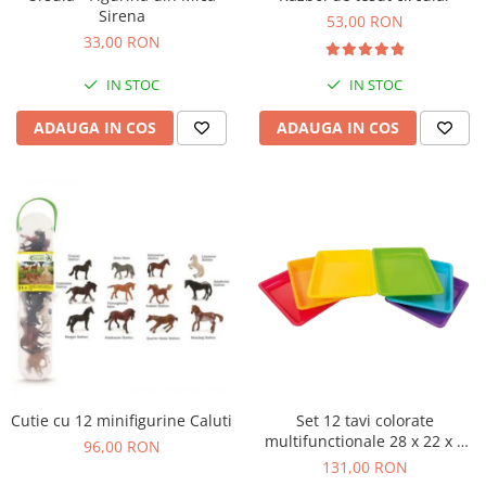
Sirena
Figurine plus
53,00 RON
33,00 RON
Figurine
Jucarii Montessori
IN STOC
IN STOC
Nevoi speciale si sindrom Down
ADAUGA IN COS
ADAUGA IN COS
Jucarii cu alfabet
Jucarii cu cifre
Seturi Numberblocks
Jucarii de motricitate
Jucarii fructe si legume
Puzzle-uri
Puzzle clasic
Puzzle incastru
Puzzle de podea
Cutie cu 12 minifigurine Caluti
Set 12 tavi colorate
IQ puzzle
multifunctionale 28 x 22 x 3
96,00 RON
Jucarii bebelusi
cm, pentru gradinita si scoala
131,00 RON