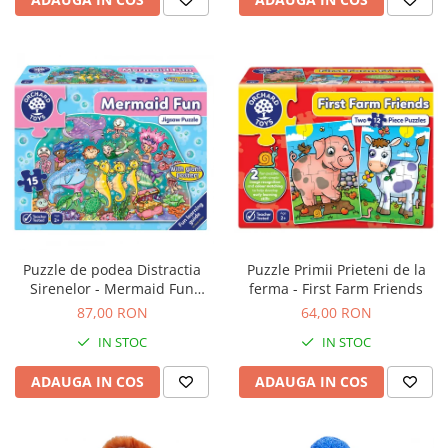
Puzzle de podea Distractia
Puzzle Primii Prieteni de la
Sirenelor - Mermaid Fun
ferma - First Farm Friends
puzzle
87,00 RON
64,00 RON
IN STOC
IN STOC
ADAUGA IN COS
ADAUGA IN COS