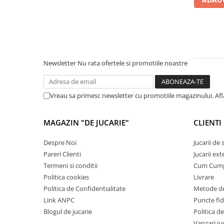
Cadou copii 8 ani
Cadou copii 9 ani
Cadou copii 10 ani
Cadou copii 11 ani
Newsletter
Nu rata ofertele si promotiile noastre
Cadou copii 12 ani
Rechizite scolare
Vreau sa primesc newsletter cu promotiile magazinului. Af
Penar baieti
Penar fete
MAGAZIN "DE JUCARIE"
CLIENTI
Agenda copii
Despre Noi
Jucarii de
Caserola compartimentata copii
Pareri Clienti
Jucarii ext
Etui Ochelari
Termeni si conditii
Cum Cum
Politica cookies
Livrare
Ghiozdan baieti
Politica de Confidentialitate
Metode de
Ghiozdan fete
Link ANPC
Puncte fi
Blogul de jucarie
Politica de
Papetarie
Vanzari ju