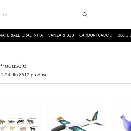
MATERIALE GRADINITA
VANZARI B2B
CARDURI CADOU
BLOG 
Produsele
1-
24
din
8512
produse