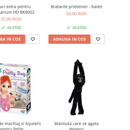
uri extra pentru
Bratarile prieteniei - baieti
tarium HD BK8002
59,00 RON
72,00 RON
IN STOC
IN STOC
GA IN COS
ADAUGA IN COS
de machiaj si bijuterii
Maimuta care se agata
pentru fetite
Neagra