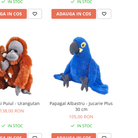
IN STOC
IN STOC
GA IN COS
ADAUGA IN COS
 Puiul - Urangutan
Papagal Albastru - Jucarie Plus
30 cm
138,00 RON
105,00 RON
IN STOC
IN STOC
GA IN COS
ADAUGA IN COS