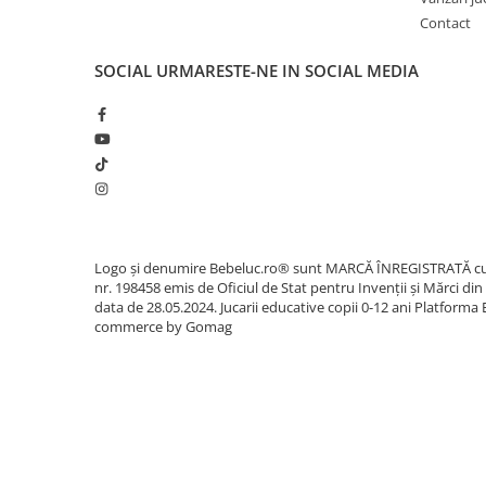
Sacose si Genti
Contact
Umbrela copii
SOCIAL
URMARESTE-NE IN SOCIAL MEDIA
Cutiuta metalica
Accesorii bebelusi
Olita bebe
Veioza copii
Decoratiuni camera copilului
Produse de Curatenie
Jucarii exterior
Logo și denumire Bebeluc.ro® sunt MARCĂ ÎNREGISTRATĂ c
nr. 198458 emis de Oficiul de Stat pentru Invenții și Mărci din
Trotinete copii
data de 28.05.2024. Jucarii educative copii 0-12 ani
Platforma 
commerce by Gomag
Jucarii curte
Leagane copii
Karturi copii
Biciclete copii
Trambulina copii