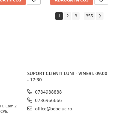
1
2
3
355
...
SUPORT CLIENTI
LUNI - VINERI: 09:00
- 17:30
0784988888
0786966666
 11, Cam 2.
office@bebeluc.ro
ICPE,