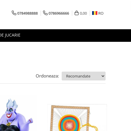
0784988888
0786966666
0,00
RO
DE JUCARIE
Ordoneaza: