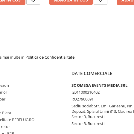
la mai multe in
Politica de Confidentialitate
DATE COMERCIALE
 sezon
SC OMEGA EVENTS MEDIA SRL
erior
J2011000316402
par
RO27900691
Sediu social: Str. Emil Garleanu, Nr.
Depozit: Splaiul Unirii 313, Cladirea 
 Plata
Sector 3, Bucuresti
delitate BEBELUC.RO
Sector 3, Bucuresti
 retur
carii B2B