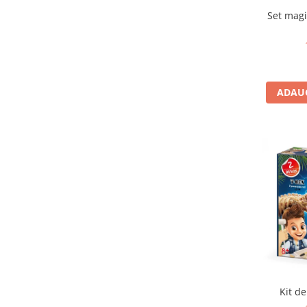
IQ puzzle
Set magi
Jucarii bebelusi
Jucarii de baie
Zornaitoare
Jucarii dentitie
ADAUG
Jucarii senzoriale
Jucarii motrice pentru bebelusi
Saltele de activitati pentru bebe
Jucarii de sortat
Jucarii muzicale bebelusi
Puzzle bebelusi
Jocuri educative
Jocuri STEM
Jocuri Magnetice
Jocuri de societate
Jocuri de logica
Kit de