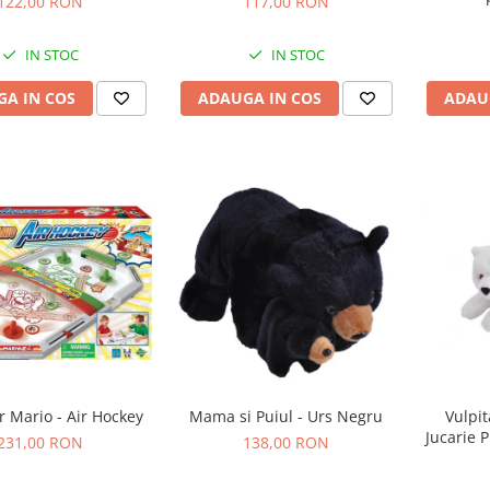
122,00 RON
117,00 RON
IN STOC
IN STOC
A IN COS
ADAUGA IN COS
ADAU
r Mario - Air Hockey
Mama si Puiul - Urs Negru
Vulpit
Jucarie 
231,00 RON
138,00 RON