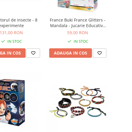
torul de insecte - 8
France Buki France Glitters -
experimente
Mandala - Jucarie Educativa
de inalta calitate pentru copii
131,00 RON
59,00 RON
IN STOC
IN STOC
GA IN COS
ADAUGA IN COS