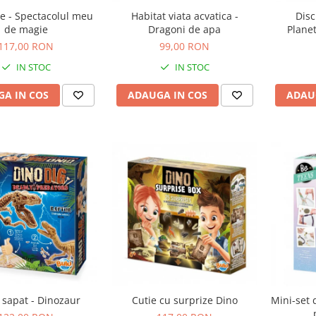
e - Spectacolul meu
Habitat viata acvatica -
Disc
de magie
Dragoni de apa
Plane
117,00 RON
99,00 RON
IN STOC
IN STOC
A IN COS
ADAUGA IN COS
ADAU
 sapat - Dinozaur
Cutie cu surprize Dino
Mini-set 