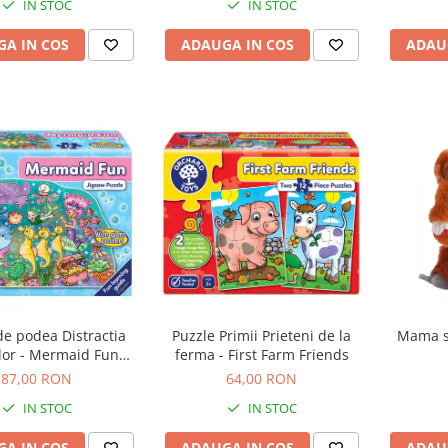
IN STOC
IN STOC
A IN COS
ADAUGA IN COS
ADAU
de podea Distractia
Puzzle Primii Prieteni de la
Mama si
lor - Mermaid Fun
ferma - First Farm Friends
puzzle
87,00 RON
64,00 RON
IN STOC
IN STOC
A IN COS
ADAUGA IN COS
ADAU