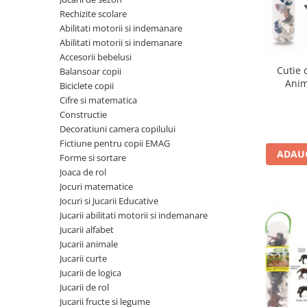
Seturi de pictura pentru copii
Rechizite scolare
Abilitati motorii si indemanare
Tatuaje Copii
Abilitati motorii si indemanare
Nisip kinetic
Accesorii bebelusi
Jucarii interactive
Cutie 
Balansoar copii
Anim
Biciclete copii
Proiector pentru copii
Cifre si matematica
Instrumente muzicale pentru copii
Constructie
Caruseluri muzicale
Decoratiuni camera copilului
Joc de rol
Fictiune pentru copii EMAG
ADAUG
Forme si sortare
Storytelling
Joaca de rol
Bucatarii pentru copii
Jocuri matematice
Banc de lucru pentru copii
Jocuri si Jucarii Educative
Papusi de mana
Jucarii abilitati motorii si indemanare
Jucarii alfabet
Casa de papusi
Jucarii animale
Bormasina magica
Jucarii curte
Costum Halloween Copii
Jucarii de logica
Papusi si Bebelusi Reborn
Jucarii de rol
Jucarii fructe si legume
Animale de jucarie