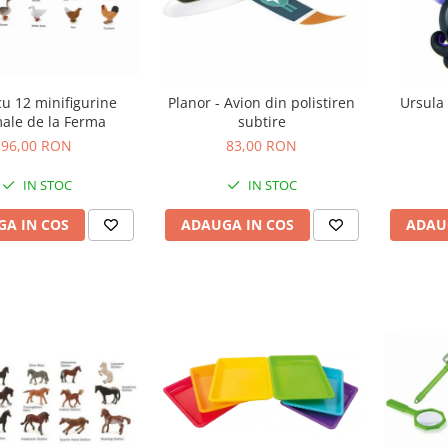
cu 12 minifigurine
Planor - Avion din polistiren
Ursula 
ale de la Ferma
subtire
96,00 RON
83,00 RON
IN STOC
IN STOC
A IN COS
ADAUGA IN COS
ADAU