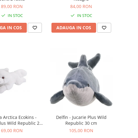
89,00 RON
84,00 RON
IN STOC
IN STOC
GA IN COS
ADAUGA IN COS
a Arctica Ecokins -
Delfin - Jucarie Plus Wild
Plus Wild Republic 20
Republic 30 cm
cm
69,00 RON
105,00 RON