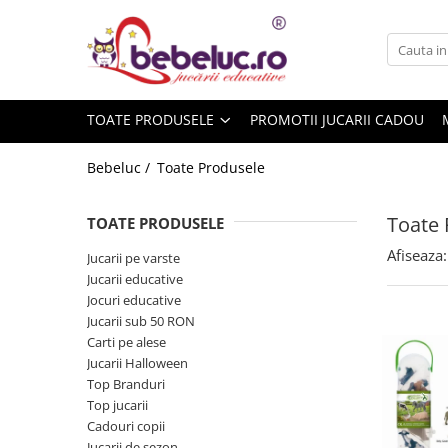
Toate Produsele
Jucarii pe varste
TOATE PRODUSELE
PROMOTII JUCARII CADOU
Jucarii educative
Set constructie copii
Bebeluc /
Toate Produsele
Seturi de construit
Jucarii magnetice
Toate 
TOATE PRODUSELE
Cuburi de construit
Afiseaza:
Jucarii pe varste
Seturi Experimente pentru copii
Jucarii educative
Organele Corpului Uman
Jocuri educative
Jucarii sub 50 RON
Roboti de jucarie
Carti pe alese
Jucarii Creativitate
Jucarii Halloween
Top Branduri
Lucru manual copii
Top jucarii
Plastilina
Cadouri copii
Seturi de desen
Jucarii de sezon