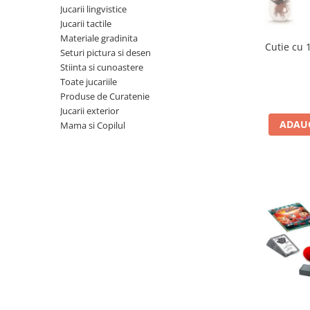
Jucarii lingvistice
Jucarii cu Dinozauri
Jucarii tactile
Figurine cu animale domestice
Materiale gradinita
Cutie cu 
Seturi pictura si desen
Figurine plus
Stiinta si cunoastere
Figurine
Toate jucariile
Jucarii Montessori
Produse de Curatenie
Jucarii exterior
Nevoi speciale si sindrom Down
ADAUG
Mama si Copilul
Jucarii cu alfabet
Jucarii cu cifre
Seturi Numberblocks
Jucarii de motricitate
Jucarii fructe si legume
Puzzle-uri
Puzzle clasic
Puzzle incastru
Puzzle de podea