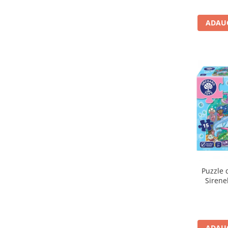
Carti de colorat
ADAUG
Carticele interactive
Cadouri copii
Ceasuri copii
Cutii muzicale
Idei cadou fetite
Cadouri bebelusi
Cadouri ieftine pentru copii
Cadouri botez
Cadou copii 2 ani
Cadou copii 3 ani
Puzzle 
Cadou copii 4 ani
Sirene
Cadou copii 5 ani
Cadou copii 6 ani
Cadou copii 7 ani
ADAUG