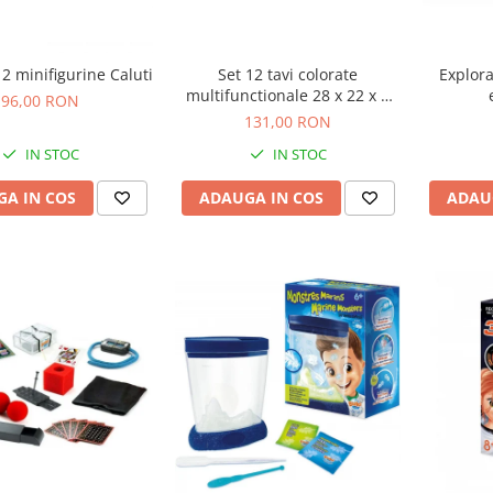
12 minifigurine Caluti
Set 12 tavi colorate
Explora
multifunctionale 28 x 22 x 3
96,00 RON
cm, pentru gradinita si scoala
131,00 RON
IN STOC
IN STOC
A IN COS
ADAUGA IN COS
ADAU