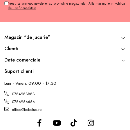
Vreau sa primesc newsletter cu promotiile magazinului. Afla mai multe in
Politica
de Confidentialitate
Magazin "de jucarie"
Clienti
Date comerciale
Suport clienti
Luni - Vineri: 09:00 - 17:30
0784988888
0786966666
office@bebeluc.ro