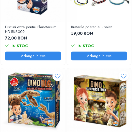
Discuri extra pentru Planetarium
Bratarile prieteniei - baieti
HD BK8002
59,00 RON
72,00 RON
IN STOC
IN STOC
Adauga in cos
Adauga in cos