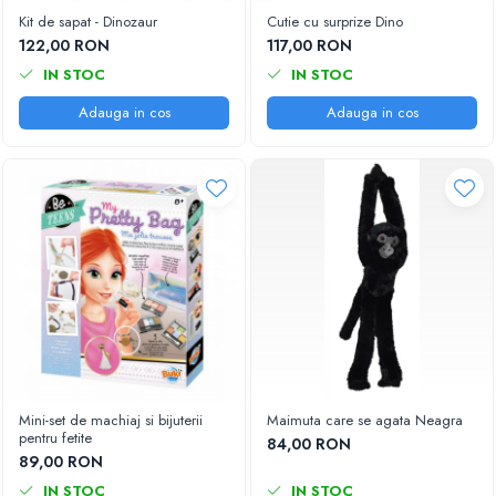
Kit de sapat - Dinozaur
Cutie cu surprize Dino
122,00 RON
117,00 RON
IN STOC
IN STOC
Adauga in cos
Adauga in cos
Mini-set de machiaj si bijuterii
Maimuta care se agata Neagra
pentru fetite
84,00 RON
89,00 RON
IN STOC
IN STOC