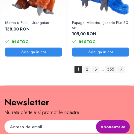
Mama si Puiul - Urangutan
Papagal Albastru - Jucarie Plus 30
cm
138,00 RON
105,00 RON
IN STOC
IN STOC
Adauga in cos
Adauga in cos
1
2
3
355
...
Newsletter
Nu rata ofertele si promotiile noastre