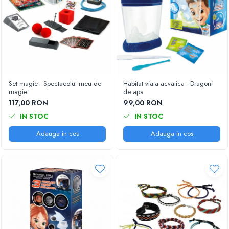
Set magie - Spectacolul meu de
Habitat viata acvatica - Dragoni
magie
de apa
117,00 RON
99,00 RON
IN STOC
IN STOC
Adauga in cos
Adauga in cos