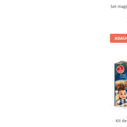
IQ puzzle
Set magi
Jucarii bebelusi
Jucarii de baie
Zornaitoare
Jucarii dentitie
ADAUG
Jucarii senzoriale
Jucarii motrice pentru bebelusi
Saltele de activitati pentru bebe
Jucarii de sortat
Jucarii muzicale bebelusi
Puzzle bebelusi
Jocuri educative
Jocuri STEM
Jocuri Magnetice
Jocuri de societate
Jocuri de logica
Kit de