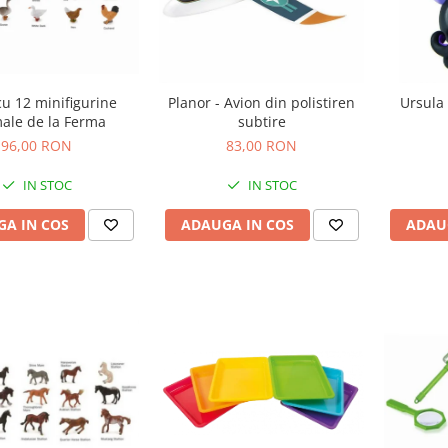
cu 12 minifigurine
Planor - Avion din polistiren
Ursula 
ale de la Ferma
subtire
96,00 RON
83,00 RON
IN STOC
IN STOC
A IN COS
ADAUGA IN COS
ADAU