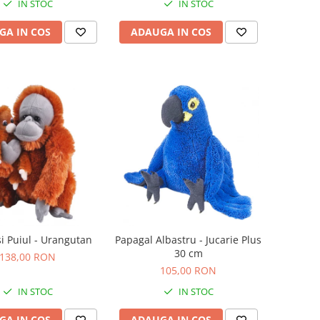
IN STOC
IN STOC
GA IN COS
ADAUGA IN COS
 Puiul - Urangutan
Papagal Albastru - Jucarie Plus
30 cm
138,00 RON
105,00 RON
IN STOC
IN STOC
GA IN COS
ADAUGA IN COS