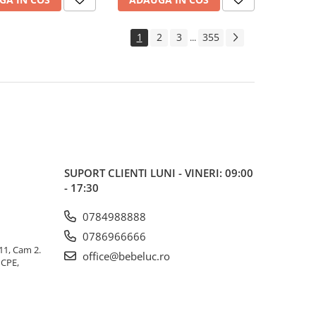
1
2
3
355
...
SUPORT CLIENTI
LUNI - VINERI: 09:00
- 17:30
0784988888
0786966666
 11, Cam 2.
office@bebeluc.ro
ICPE,