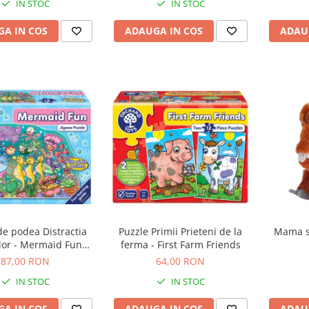
IN STOC
IN STOC
A IN COS
ADAUGA IN COS
ADAU
de podea Distractia
Puzzle Primii Prieteni de la
Mama si
lor - Mermaid Fun
ferma - First Farm Friends
puzzle
87,00 RON
64,00 RON
IN STOC
IN STOC
A IN COS
ADAUGA IN COS
ADAU