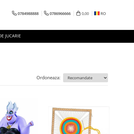
0784988888
0786966666
0,00
RO
DE JUCARIE
Ordoneaza: