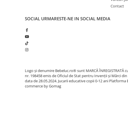
Sacose si Genti
Contact
Umbrela copii
SOCIAL
URMARESTE-NE IN SOCIAL MEDIA
Cutiuta metalica
Accesorii bebelusi
Olita bebe
Veioza copii
Decoratiuni camera copilului
Produse de Curatenie
Jucarii exterior
Logo și denumire Bebeluc.ro® sunt MARCĂ ÎNREGISTRATĂ c
nr. 198458 emis de Oficiul de Stat pentru Invenții și Mărci din
Trotinete copii
data de 28.05.2024. Jucarii educative copii 0-12 ani
Platforma 
commerce by Gomag
Jucarii curte
Leagane copii
Karturi copii
Biciclete copii
Trambulina copii