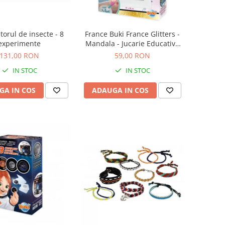
torul de insecte - 8
France Buki France Glitters -
experimente
Mandala - Jucarie Educativa
de inalta calitate pentru copii
131,00 RON
59,00 RON
IN STOC
IN STOC
GA IN COS
ADAUGA IN COS