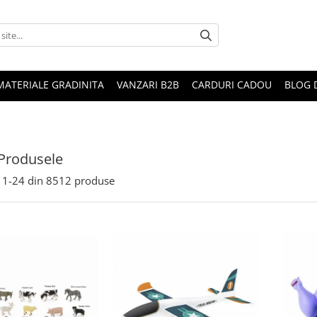
MATERIALE GRADINITA
VANZARI B2B
CARDURI CADOU
BLOG 
Produsele
1-
24
din
8512
produse