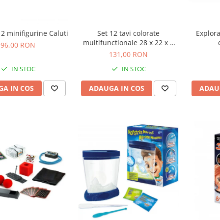
12 minifigurine Caluti
Set 12 tavi colorate
Explora
multifunctionale 28 x 22 x 3
96,00 RON
cm, pentru gradinita si scoala
131,00 RON
IN STOC
IN STOC
A IN COS
ADAUGA IN COS
ADAU