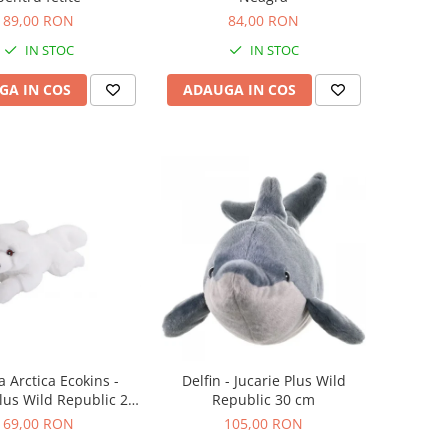
89,00 RON
84,00 RON
IN STOC
IN STOC
GA IN COS
ADAUGA IN COS
a Arctica Ecokins -
Delfin - Jucarie Plus Wild
Plus Wild Republic 20
Republic 30 cm
cm
69,00 RON
105,00 RON