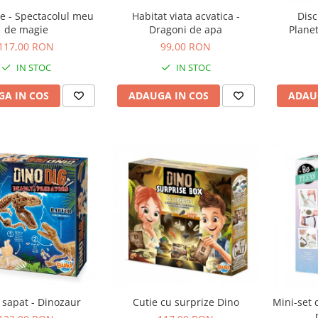
e - Spectacolul meu
Habitat viata acvatica -
Disc
de magie
Dragoni de apa
Plane
117,00 RON
99,00 RON
IN STOC
IN STOC
A IN COS
ADAUGA IN COS
ADAU
 sapat - Dinozaur
Cutie cu surprize Dino
Mini-set 