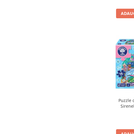
Carti de colorat
ADAUG
Carticele interactive
Cadouri copii
Ceasuri copii
Cutii muzicale
Idei cadou fetite
Cadouri bebelusi
Cadouri ieftine pentru copii
Cadouri botez
Cadou copii 2 ani
Cadou copii 3 ani
Puzzle 
Cadou copii 4 ani
Sirene
Cadou copii 5 ani
Cadou copii 6 ani
Cadou copii 7 ani
ADAUG