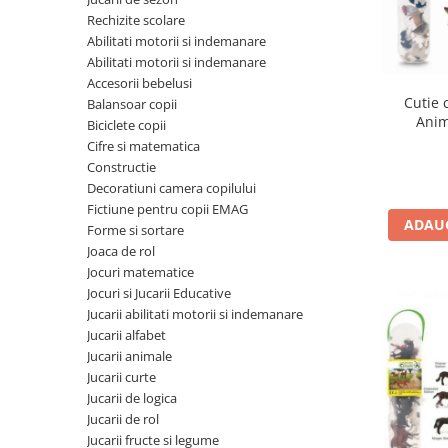
Seturi de pictura pentru copii
Rechizite scolare
Abilitati motorii si indemanare
Tatuaje Copii
Abilitati motorii si indemanare
Nisip kinetic
Accesorii bebelusi
Jucarii interactive
Cutie 
Balansoar copii
Anim
Biciclete copii
Proiector pentru copii
Cifre si matematica
Instrumente muzicale pentru copii
Constructie
Caruseluri muzicale
Decoratiuni camera copilului
Joc de rol
Fictiune pentru copii EMAG
ADAUG
Forme si sortare
Storytelling
Joaca de rol
Bucatarii pentru copii
Jocuri matematice
Banc de lucru pentru copii
Jocuri si Jucarii Educative
Papusi de mana
Jucarii abilitati motorii si indemanare
Jucarii alfabet
Casa de papusi
Jucarii animale
Bormasina magica
Jucarii curte
Costum Halloween Copii
Jucarii de logica
Papusi si Bebelusi Reborn
Jucarii de rol
Jucarii fructe si legume
Animale de jucarie