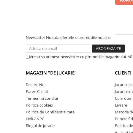
Cadou copii 8 ani
Cadou copii 9 ani
Cadou copii 10 ani
Cadou copii 11 ani
Newsletter
Nu rata ofertele si promotiile noastre
Cadou copii 12 ani
Rechizite scolare
Vreau sa primesc newsletter cu promotiile magazinului. Af
Penar baieti
Penar fete
MAGAZIN "DE JUCARIE"
CLIENTI
Agenda copii
Despre Noi
Jucarii de
Caserola compartimentata copii
Pareri Clienti
Jucarii ext
Etui Ochelari
Termeni si conditii
Cum Cum
Politica cookies
Livrare
Ghiozdan baieti
Politica de Confidentialitate
Metode de
Ghiozdan fete
Link ANPC
Puncte fi
Blogul de jucarie
Politica de
Papetarie
Vanzari ju