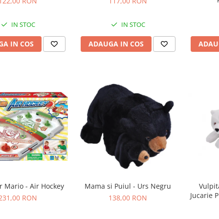
122,00 RON
117,00 RON
IN STOC
IN STOC
A IN COS
ADAUGA IN COS
ADAU
r Mario - Air Hockey
Mama si Puiul - Urs Negru
Vulpit
Jucarie 
231,00 RON
138,00 RON