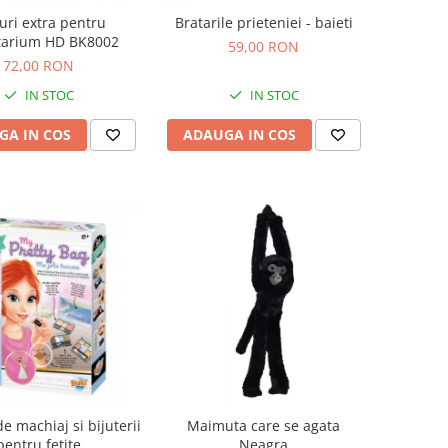
uri extra pentru
Bratarile prieteniei - baieti
tarium HD BK8002
59,00 RON
72,00 RON
IN STOC
IN STOC
GA IN COS
ADAUGA IN COS
de machiaj si bijuterii
Maimuta care se agata
pentru fetite
Neagra