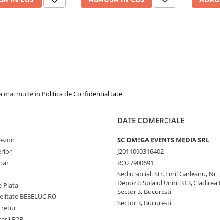
la mai multe in
Politica de Confidentialitate
DATE COMERCIALE
 sezon
SC OMEGA EVENTS MEDIA SRL
erior
J2011000316402
par
RO27900691
Sediu social: Str. Emil Garleanu, Nr.
Depozit: Splaiul Unirii 313, Cladirea 
 Plata
Sector 3, Bucuresti
delitate BEBELUC.RO
Sector 3, Bucuresti
 retur
carii B2B