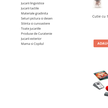
Jucarii lingvistice
Jucarii cu Dinozauri
Jucarii tactile
Figurine cu animale domestice
Materiale gradinita
Cutie cu 
Seturi pictura si desen
Figurine plus
Stiinta si cunoastere
Figurine
Toate jucariile
Jucarii Montessori
Produse de Curatenie
Jucarii exterior
Nevoi speciale si sindrom Down
ADAUG
Mama si Copilul
Jucarii cu alfabet
Jucarii cu cifre
Seturi Numberblocks
Jucarii de motricitate
Jucarii fructe si legume
Puzzle-uri
Puzzle clasic
Puzzle incastru
Puzzle de podea