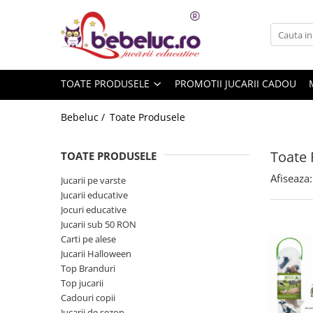
Toate Produsele
Jucarii pe varste
TOATE PRODUSELE
PROMOTII JUCARII CADOU
Jucarii educative
Set constructie copii
Bebeluc /
Toate Produsele
Seturi de construit
Jucarii magnetice
Toate 
TOATE PRODUSELE
Cuburi de construit
Afiseaza:
Jucarii pe varste
Seturi Experimente pentru copii
Jucarii educative
Organele Corpului Uman
Jocuri educative
Jucarii sub 50 RON
Roboti de jucarie
Carti pe alese
Jucarii Creativitate
Jucarii Halloween
Top Branduri
Lucru manual copii
Top jucarii
Plastilina
Cadouri copii
Seturi de desen
Jucarii de sezon