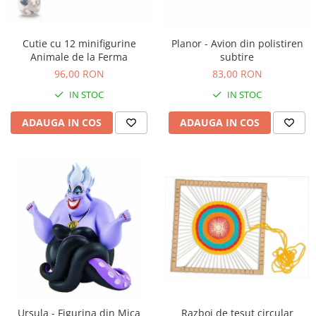
Nisip kinetic
Cadou copii 8 ani
Jucarii interactive
Cadou copii 9 ani
Cutie cu 12 minifigurine
Planor - Avion din polistiren
Proiector pentru copii
Animale de la Ferma
subtire
Cadou copii 10 ani
Instrumente muzicale pentru copii
96,00 RON
83,00 RON
Cadou copii 11 ani
Caruseluri muzicale
IN STOC
IN STOC
Joc de rol
Cadou copii 12 ani
ADAUGA IN COS
ADAUGA IN COS
Storytelling
Bucatarii pentru copii
Banc de lucru pentru copii
Papusi de mana
Casa de papusi
Bormasina magica
Costum Halloween Copii
Papusi si Bebelusi Reborn
Animale de jucarie
Jucarii cu Dinozauri
Figurine cu animale domestice
Ursula - Figurina din Mica
Razboi de tesut circular