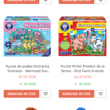
Puzzle de podea Distractia
Puzzle Primii Prieteni de la
Sirenelor - Mermaid Fun
ferma - First Farm Friends
puzzle
87,00 RON
64,00 RON
IN STOC
IN STOC
ADAUGA IN COS
ADAUGA IN COS