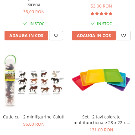
Sirena
Figurine plus
53,00 RON
33,00 RON
Figurine
Jucarii Montessori
IN STOC
IN STOC
Nevoi speciale si sindrom Down
ADAUGA IN COS
ADAUGA IN COS
Jucarii cu alfabet
Jucarii cu cifre
Seturi Numberblocks
Jucarii de motricitate
Jucarii fructe si legume
Puzzle-uri
Puzzle clasic
Puzzle incastru
Puzzle de podea
Cutie cu 12 minifigurine Caluti
Set 12 tavi colorate
IQ puzzle
multifunctionale 28 x 22 x 3
96,00 RON
Jucarii bebelusi
cm, pentru gradinita si scoala
131,00 RON