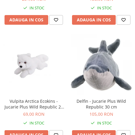
IN STOC
IN STOC
ADAUGA IN COS
ADAUGA IN COS
Vulpita Arctica Ecokins -
Delfin - Jucarie Plus Wild
Jucarie Plus Wild Republic 20
Republic 30 cm
cm
69,00 RON
105,00 RON
IN STOC
IN STOC
ADAUGA IN COS
ADAUGA IN COS