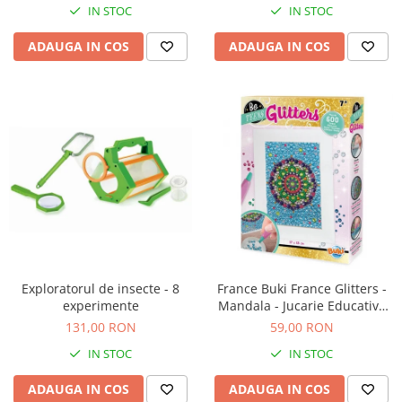
Jucarii de baie
IN STOC
IN STOC
Zornaitoare
ADAUGA IN COS
ADAUGA IN COS
Jucarii dentitie
Jucarii senzoriale
Jucarii motrice pentru bebelusi
Saltele de activitati pentru bebe
Jucarii de sortat
Jucarii muzicale bebelusi
Puzzle bebelusi
Exploratorul de insecte - 8
France Buki France Glitters -
experimente
Mandala - Jucarie Educativa
de inalta calitate pentru copii
131,00 RON
59,00 RON
IN STOC
IN STOC
ADAUGA IN COS
ADAUGA IN COS