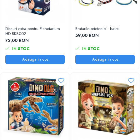
Discuri extra pentru Planetarium
Bratarile prieteniei - baieti
HD BK8002
59,00 RON
72,00 RON
IN STOC
IN STOC
Adauga in cos
Adauga in cos