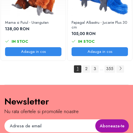
Mama si Puiul - Urangutan
Papagal Albastru - Jucarie Plus 30
cm
138,00 RON
105,00 RON
IN STOC
IN STOC
Adauga in cos
Adauga in cos
1
2
3
355
...
Newsletter
Nu rata ofertele si promotiile noastre