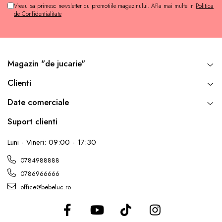
Vreau sa primesc newsletter cu promotiile magazinului. Afla mai multe in
Politica
de Confidentialitate
Magazin "de jucarie"
Clienti
Date comerciale
Suport clienti
Luni - Vineri: 09:00 - 17:30
0784988888
0786966666
office@bebeluc.ro