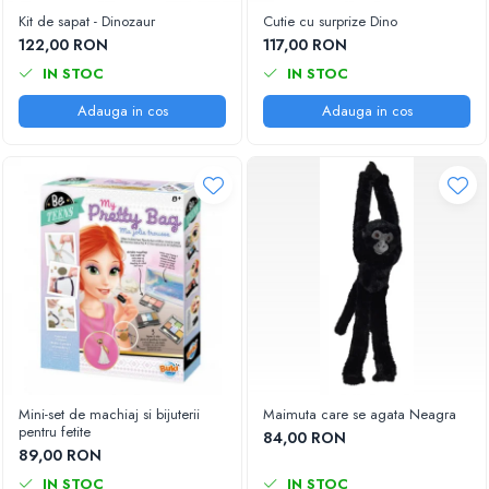
Kit de sapat - Dinozaur
Cutie cu surprize Dino
122,00 RON
117,00 RON
IN STOC
IN STOC
Adauga in cos
Adauga in cos
Mini-set de machiaj si bijuterii
Maimuta care se agata Neagra
pentru fetite
84,00 RON
89,00 RON
IN STOC
IN STOC