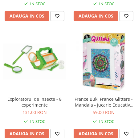
Jucarii de baie
IN STOC
IN STOC
Zornaitoare
ADAUGA IN COS
ADAUGA IN COS
Jucarii dentitie
Jucarii senzoriale
Jucarii motrice pentru bebelusi
Saltele de activitati pentru bebe
Jucarii de sortat
Jucarii muzicale bebelusi
Puzzle bebelusi
Exploratorul de insecte - 8
France Buki France Glitters -
experimente
Mandala - Jucarie Educativa
de inalta calitate pentru copii
131,00 RON
59,00 RON
IN STOC
IN STOC
ADAUGA IN COS
ADAUGA IN COS