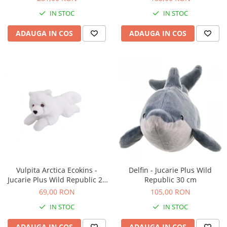
IN STOC
IN STOC
ADAUGA IN COS
ADAUGA IN COS
Vulpita Arctica Ecokins -
Delfin - Jucarie Plus Wild
Jucarie Plus Wild Republic 20
Republic 30 cm
cm
69,00 RON
105,00 RON
IN STOC
IN STOC
ADAUGA IN COS
ADAUGA IN COS