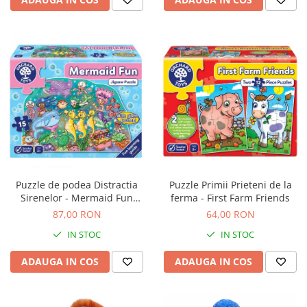
Puzzle de podea Distractia
Puzzle Primii Prieteni de la
Sirenelor - Mermaid Fun
ferma - First Farm Friends
puzzle
87,00 RON
64,00 RON
IN STOC
IN STOC
ADAUGA IN COS
ADAUGA IN COS