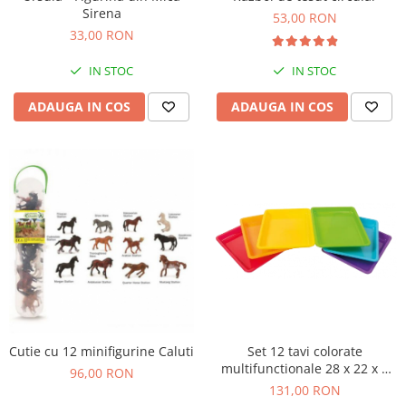
Sirena
Figurine plus
53,00 RON
33,00 RON
Figurine
Jucarii Montessori
IN STOC
IN STOC
Nevoi speciale si sindrom Down
ADAUGA IN COS
ADAUGA IN COS
Jucarii cu alfabet
Jucarii cu cifre
Seturi Numberblocks
Jucarii de motricitate
Jucarii fructe si legume
Puzzle-uri
Puzzle clasic
Puzzle incastru
Puzzle de podea
Cutie cu 12 minifigurine Caluti
Set 12 tavi colorate
IQ puzzle
multifunctionale 28 x 22 x 3
96,00 RON
Jucarii bebelusi
cm, pentru gradinita si scoala
131,00 RON