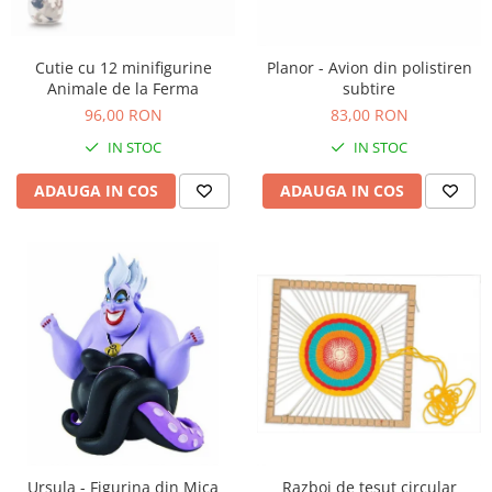
Nisip kinetic
Cadou copii 8 ani
Jucarii interactive
Cadou copii 9 ani
Cutie cu 12 minifigurine
Planor - Avion din polistiren
Proiector pentru copii
Animale de la Ferma
subtire
Cadou copii 10 ani
Instrumente muzicale pentru copii
96,00 RON
83,00 RON
Cadou copii 11 ani
Caruseluri muzicale
IN STOC
IN STOC
Joc de rol
Cadou copii 12 ani
ADAUGA IN COS
ADAUGA IN COS
Storytelling
Bucatarii pentru copii
Banc de lucru pentru copii
Papusi de mana
Casa de papusi
Bormasina magica
Costum Halloween Copii
Papusi si Bebelusi Reborn
Animale de jucarie
Jucarii cu Dinozauri
Figurine cu animale domestice
Ursula - Figurina din Mica
Razboi de tesut circular