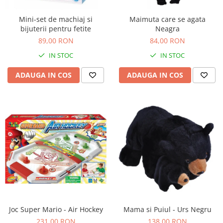
Sacose si Genti
Umbrela copii
Mini-set de machiaj si
Maimuta care se agata
bijuterii pentru fetite
Neagra
Cutiuta metalica
89,00 RON
84,00 RON
Accesorii bebelusi
IN STOC
IN STOC
Olita bebe
ADAUGA IN COS
ADAUGA IN COS
Veioza copii
Decoratiuni camera copilului
Produse de Curatenie
Jucarii exterior
Trotinete copii
Jucarii curte
Leagane copii
Karturi copii
Biciclete copii
Joc Super Mario - Air Hockey
Mama si Puiul - Urs Negru
Trambulina copii
231,00 RON
138,00 RON