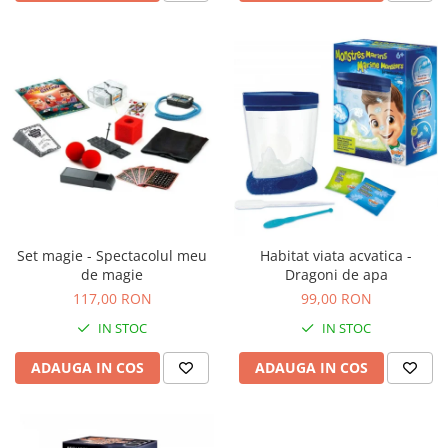
Jocuri de memorie
Jocuri cu litere
Jocuri cu numere
Jocuri de indemanare
Jocuri de carti
Jocuri interactive
Jocuri de podea
Carti pe alese
Carti pentru copii 1 an
Set magie - Spectacolul meu
Habitat viata acvatica -
de magie
Dragoni de apa
Carti pentru copii 2 ani
117,00 RON
99,00 RON
Carti pentru copii 3 ani
IN STOC
IN STOC
Carti pentru copii 4 ani
ADAUGA IN COS
ADAUGA IN COS
Carti pentru copii 5 ani
Carti pentru copii 6 ani
Carti pentru copii 8 ani