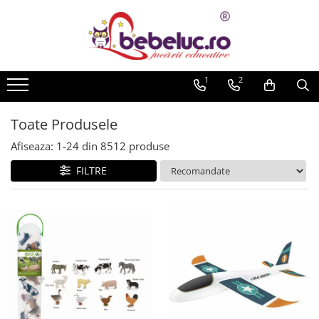
Toate Produsele
Jucarii pe varste
1
2
Jucarii educative
Set constructie copii
Toate Produsele
Seturi de construit
Afiseaza:
1-
24
din
8512
produse
Jucarii magnetice
FILTRE
Cuburi de construit
Seturi Experimente pentru copii
Organele Corpului Uman
Roboti de jucarie
Jucarii Creativitate
Lucru manual copii
Plastilina
Seturi de desen