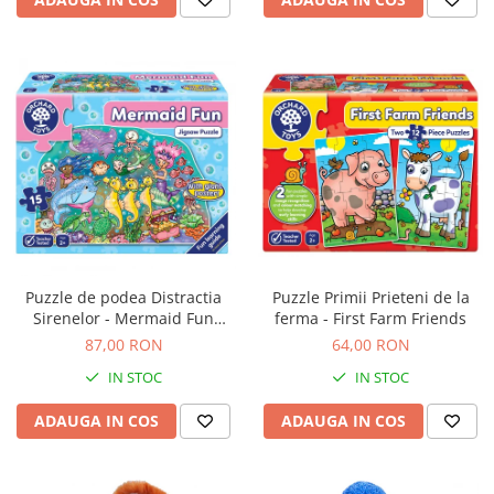
Puzzle de podea Distractia
Puzzle Primii Prieteni de la
Sirenelor - Mermaid Fun
ferma - First Farm Friends
puzzle
87,00 RON
64,00 RON
IN STOC
IN STOC
ADAUGA IN COS
ADAUGA IN COS