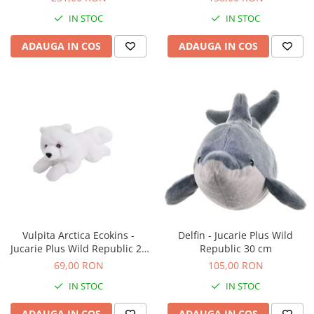
Accesorii locuri de joaca
IN STOC
IN STOC
Accesorii karturi
ADAUGA IN COS
ADAUGA IN COS
Locuri de joaca
Tobogan copii
Mama si Copilul
Articole sanatate
Accesorii hranire
Bavetica bebelusi
Vulpita Arctica Ecokins -
Delfin - Jucarie Plus Wild
Jucarie Plus Wild Republic 20
Republic 30 cm
cm
69,00 RON
105,00 RON
IN STOC
IN STOC
ADAUGA IN COS
ADAUGA IN COS