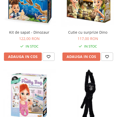
Cadou copii 8 ani
Cadou copii 9 ani
Cadou copii 10 ani
Cadou copii 11 ani
Kit de sapat - Dinozaur
Cutie cu surprize Dino
122,00 RON
117,00 RON
Cadou copii 12 ani
IN STOC
IN STOC
Rechizite scolare
Penar baieti
ADAUGA IN COS
ADAUGA IN COS
Penar fete
Agenda copii
Caserola compartimentata copii
Etui Ochelari
Ghiozdan baieti
Ghiozdan fete
Papetarie