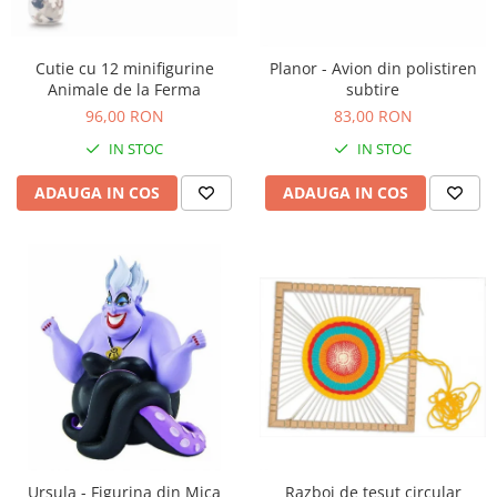
Seturi de pictura pentru copii
Tatuaje Copii
Cutie cu 12 minifigurine
Planor - Avion din polistiren
Nisip kinetic
Animale de la Ferma
subtire
Jucarii interactive
96,00 RON
83,00 RON
Proiector pentru copii
IN STOC
IN STOC
Instrumente muzicale pentru copii
ADAUGA IN COS
ADAUGA IN COS
Caruseluri muzicale
Joc de rol
Storytelling
Bucatarii pentru copii
Banc de lucru pentru copii
Papusi de mana
Casa de papusi
Bormasina magica
Costum Halloween Copii
Papusi si Bebelusi Reborn
Ursula - Figurina din Mica
Razboi de tesut circular
Animale de jucarie