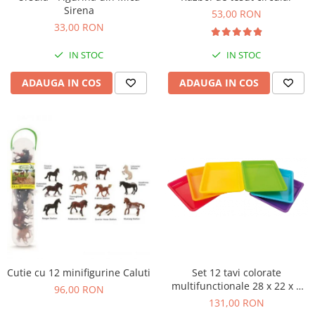
Sirena
53,00 RON
Jucarii cu Dinozauri
33,00 RON
Figurine cu animale domestice
IN STOC
IN STOC
Figurine plus
Figurine
ADAUGA IN COS
ADAUGA IN COS
Jucarii Montessori
Nevoi speciale si sindrom Down
Jucarii cu alfabet
Jucarii cu cifre
Seturi Numberblocks
Jucarii de motricitate
Jucarii fructe si legume
Puzzle-uri
Puzzle clasic
Cutie cu 12 minifigurine Caluti
Set 12 tavi colorate
Puzzle incastru
multifunctionale 28 x 22 x 3
96,00 RON
cm, pentru gradinita si scoala
131,00 RON
Puzzle de podea