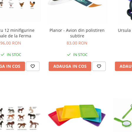
cu 12 minifigurine
Planor - Avion din polistiren
Ursula 
ale de la Ferma
subtire
96,00 RON
83,00 RON
IN STOC
IN STOC
A IN COS
ADAUGA IN COS
ADAU