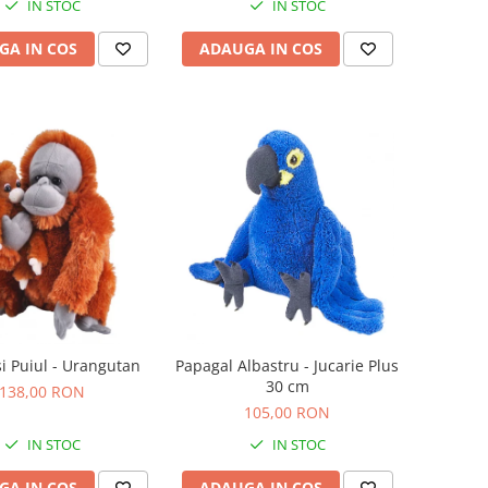
IN STOC
IN STOC
GA IN COS
ADAUGA IN COS
 Puiul - Urangutan
Papagal Albastru - Jucarie Plus
30 cm
138,00 RON
105,00 RON
IN STOC
IN STOC
GA IN COS
ADAUGA IN COS