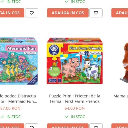
IN STOC
IN STOC
A IN COS
ADAUGA IN COS
ADAU
de podea Distractia
Puzzle Primii Prieteni de la
Mama si
lor - Mermaid Fun
ferma - First Farm Friends
puzzle
87,00 RON
64,00 RON
IN STOC
IN STOC
A IN COS
ADAUGA IN COS
ADAU