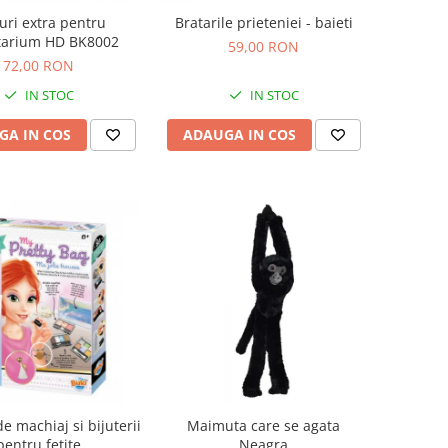
uri extra pentru
Bratarile prieteniei - baieti
tarium HD BK8002
59,00 RON
72,00 RON
IN STOC
IN STOC
GA IN COS
ADAUGA IN COS
de machiaj si bijuterii
Maimuta care se agata
pentru fetite
Neagra