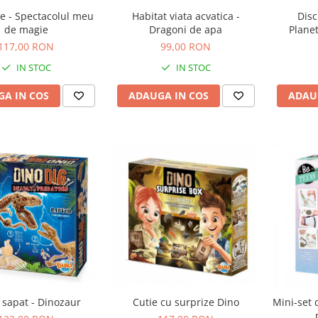
e - Spectacolul meu
Habitat viata acvatica -
Disc
de magie
Dragoni de apa
Plane
117,00 RON
99,00 RON
IN STOC
IN STOC
A IN COS
ADAUGA IN COS
ADAU
 sapat - Dinozaur
Cutie cu surprize Dino
Mini-set 