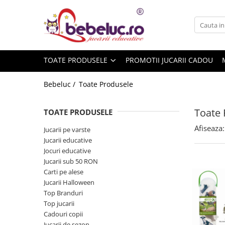
Toate Produsele
Jucarii pe varste
TOATE PRODUSELE
PROMOTII JUCARII CADOU
Jucarii educative
Set constructie copii
Bebeluc /
Toate Produsele
Seturi de construit
Jucarii magnetice
Toate 
TOATE PRODUSELE
Cuburi de construit
Afiseaza:
Jucarii pe varste
Seturi Experimente pentru copii
Jucarii educative
Organele Corpului Uman
Jocuri educative
Jucarii sub 50 RON
Roboti de jucarie
Carti pe alese
Jucarii Creativitate
Jucarii Halloween
Top Branduri
Lucru manual copii
Top jucarii
Plastilina
Cadouri copii
Seturi de desen
Jucarii de sezon