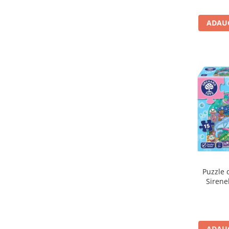
Carti de colorat
ADAUG
Carticele interactive
Cadouri copii
Ceasuri copii
Cutii muzicale
Idei cadou fetite
Cadouri bebelusi
Cadouri ieftine pentru copii
Cadouri botez
Cadou copii 2 ani
Cadou copii 3 ani
Puzzle 
Cadou copii 4 ani
Sirene
Cadou copii 5 ani
Cadou copii 6 ani
Cadou copii 7 ani
ADAUG