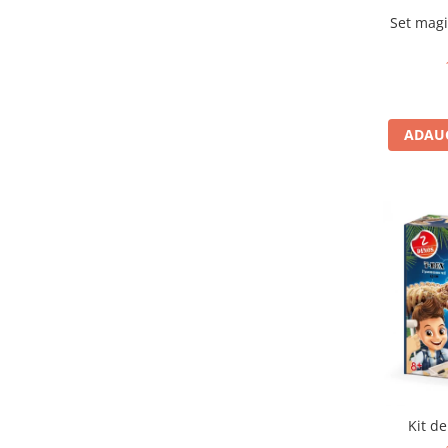
IQ puzzle
Set magi
Jucarii bebelusi
Jucarii de baie
Zornaitoare
Jucarii dentitie
ADAUG
Jucarii senzoriale
Jucarii motrice pentru bebelusi
Saltele de activitati pentru bebe
Jucarii de sortat
Jucarii muzicale bebelusi
Puzzle bebelusi
Jocuri educative
Jocuri STEM
Jocuri Magnetice
Jocuri de societate
Jocuri de logica
Kit de