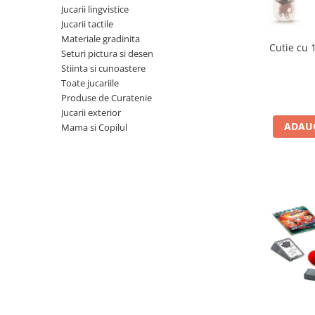
Jucarii lingvistice
Jucarii cu Dinozauri
Jucarii tactile
Figurine cu animale domestice
Materiale gradinita
Cutie cu 
Seturi pictura si desen
Figurine plus
Stiinta si cunoastere
Figurine
Toate jucariile
Jucarii Montessori
Produse de Curatenie
Jucarii exterior
Nevoi speciale si sindrom Down
ADAUG
Mama si Copilul
Jucarii cu alfabet
Jucarii cu cifre
Seturi Numberblocks
Jucarii de motricitate
Jucarii fructe si legume
Puzzle-uri
Puzzle clasic
Puzzle incastru
Puzzle de podea