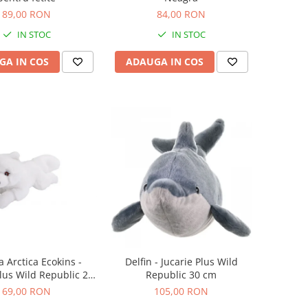
89,00 RON
84,00 RON
IN STOC
IN STOC
GA IN COS
ADAUGA IN COS
a Arctica Ecokins -
Delfin - Jucarie Plus Wild
Plus Wild Republic 20
Republic 30 cm
cm
69,00 RON
105,00 RON