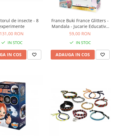
torul de insecte - 8
France Buki France Glitters -
experimente
Mandala - Jucarie Educativa
de inalta calitate pentru copii
131,00 RON
59,00 RON
IN STOC
IN STOC
GA IN COS
ADAUGA IN COS