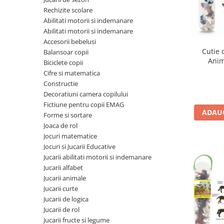
Seturi de pictura pentru copii
Rechizite scolare
Abilitati motorii si indemanare
Tatuaje Copii
Abilitati motorii si indemanare
Nisip kinetic
Accesorii bebelusi
Jucarii interactive
Cutie 
Balansoar copii
Anim
Biciclete copii
Proiector pentru copii
Cifre si matematica
Instrumente muzicale pentru copii
Constructie
Caruseluri muzicale
Decoratiuni camera copilului
Joc de rol
Fictiune pentru copii EMAG
ADAUG
Forme si sortare
Storytelling
Joaca de rol
Bucatarii pentru copii
Jocuri matematice
Banc de lucru pentru copii
Jocuri si Jucarii Educative
Papusi de mana
Jucarii abilitati motorii si indemanare
Jucarii alfabet
Casa de papusi
Jucarii animale
Bormasina magica
Jucarii curte
Costum Halloween Copii
Jucarii de logica
Papusi si Bebelusi Reborn
Jucarii de rol
Jucarii fructe si legume
Animale de jucarie