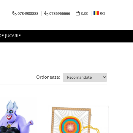
0784988888
0786966666
0,00
RO
DE JUCARIE
Ordoneaza: