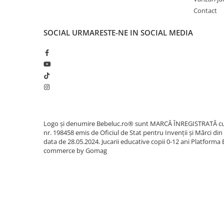
Sacose si Genti
Contact
Umbrela copii
SOCIAL
URMARESTE-NE IN SOCIAL MEDIA
Cutiuta metalica
Accesorii bebelusi
Olita bebe
Veioza copii
Decoratiuni camera copilului
Produse de Curatenie
Jucarii exterior
Logo și denumire Bebeluc.ro® sunt MARCĂ ÎNREGISTRATĂ c
nr. 198458 emis de Oficiul de Stat pentru Invenții și Mărci din
Trotinete copii
data de 28.05.2024. Jucarii educative copii 0-12 ani
Platforma 
commerce by Gomag
Jucarii curte
Leagane copii
Karturi copii
Biciclete copii
Trambulina copii