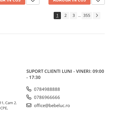
1
2
3
355
...
SUPORT CLIENTI
LUNI - VINERI: 09:00
- 17:30
0784988888
0786966666
 11, Cam 2.
office@bebeluc.ro
ICPE,