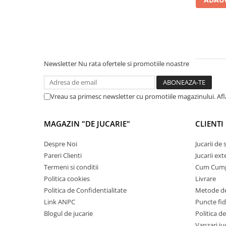
Cadou copii 8 ani
Cadou copii 9 ani
Cadou copii 10 ani
Cadou copii 11 ani
Newsletter
Nu rata ofertele si promotiile noastre
Cadou copii 12 ani
Rechizite scolare
Vreau sa primesc newsletter cu promotiile magazinului. Af
Penar baieti
Penar fete
MAGAZIN "DE JUCARIE"
CLIENTI
Agenda copii
Despre Noi
Jucarii de
Caserola compartimentata copii
Pareri Clienti
Jucarii ext
Etui Ochelari
Termeni si conditii
Cum Cum
Politica cookies
Livrare
Ghiozdan baieti
Politica de Confidentialitate
Metode de
Ghiozdan fete
Link ANPC
Puncte fi
Blogul de jucarie
Politica de
Papetarie
Vanzari ju