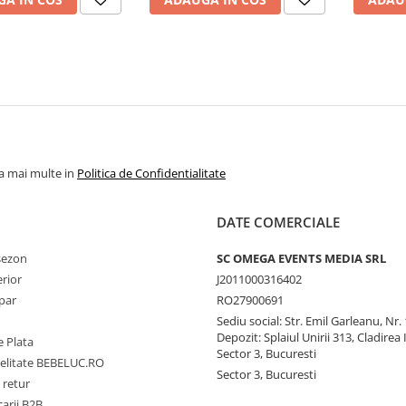
la mai multe in
Politica de Confidentialitate
DATE COMERCIALE
 sezon
SC OMEGA EVENTS MEDIA SRL
erior
J2011000316402
par
RO27900691
Sediu social: Str. Emil Garleanu, Nr.
Depozit: Splaiul Unirii 313, Cladirea 
 Plata
Sector 3, Bucuresti
delitate BEBELUC.RO
Sector 3, Bucuresti
 retur
carii B2B