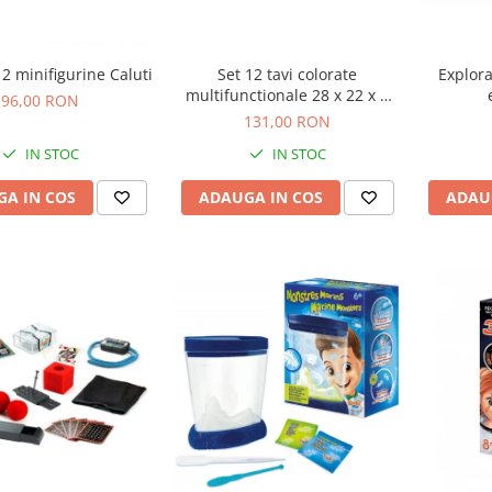
12 minifigurine Caluti
Set 12 tavi colorate
Explora
multifunctionale 28 x 22 x 3
96,00 RON
cm, pentru gradinita si scoala
131,00 RON
IN STOC
IN STOC
A IN COS
ADAUGA IN COS
ADAU