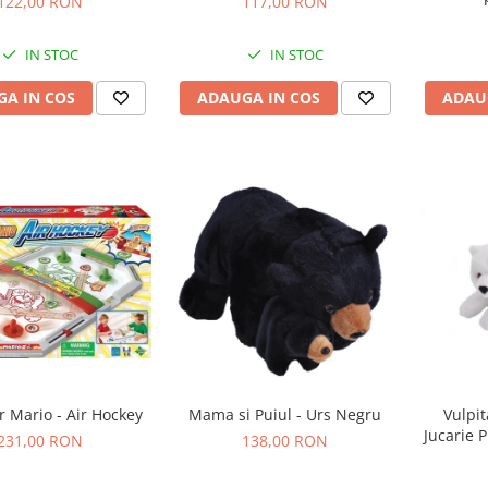
122,00 RON
117,00 RON
IN STOC
IN STOC
A IN COS
ADAUGA IN COS
ADAU
r Mario - Air Hockey
Mama si Puiul - Urs Negru
Vulpit
Jucarie 
231,00 RON
138,00 RON