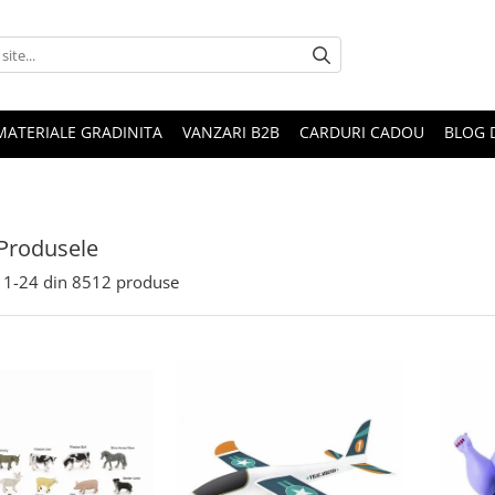
MATERIALE GRADINITA
VANZARI B2B
CARDURI CADOU
BLOG 
Produsele
1-
24
din
8512
produse