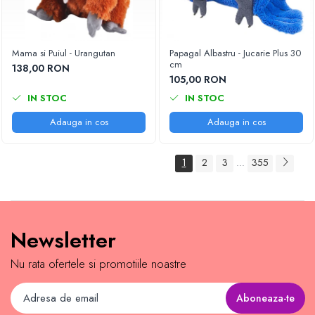
Mama si Puiul - Urangutan
Papagal Albastru - Jucarie Plus 30
cm
138,00 RON
105,00 RON
IN STOC
IN STOC
Adauga in cos
Adauga in cos
1
2
3
355
...
Newsletter
Nu rata ofertele si promotiile noastre