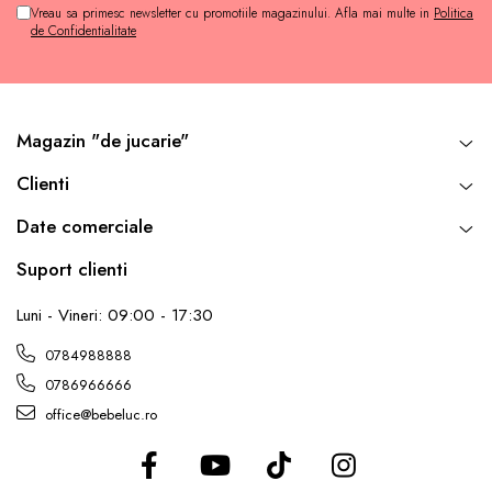
Vreau sa primesc newsletter cu promotiile magazinului. Afla mai multe in
Politica
de Confidentialitate
Magazin "de jucarie"
Clienti
Date comerciale
Suport clienti
Luni - Vineri: 09:00 - 17:30
0784988888
0786966666
office@bebeluc.ro