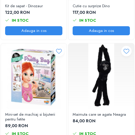
Kit de sapat - Dinozaur
Cutie cu surprize Dino
122,00 RON
117,00 RON
IN STOC
IN STOC
Adauga in cos
Adauga in cos
Mini-set de machiaj si bijuterii
Maimuta care se agata Neagra
pentru fetite
84,00 RON
89,00 RON
IN STOC
IN STOC