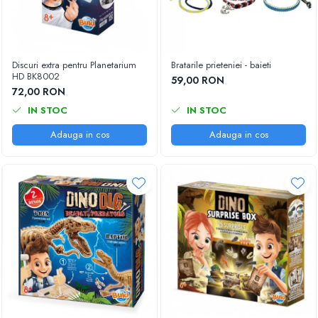
Discuri extra pentru Planetarium
Bratarile prieteniei - baieti
HD BK8002
59,00 RON
72,00 RON
IN STOC
IN STOC
Adauga in cos
Adauga in cos