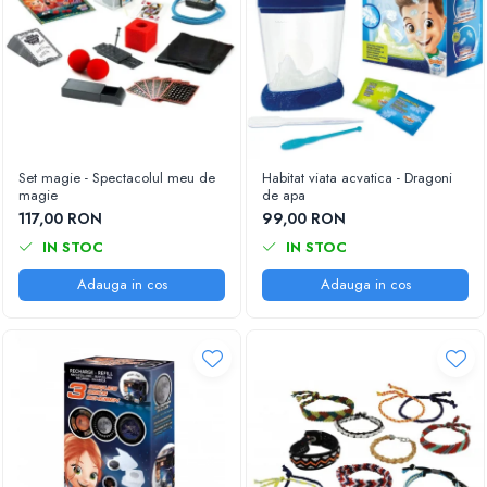
Set magie - Spectacolul meu de
Habitat viata acvatica - Dragoni
magie
de apa
117,00 RON
99,00 RON
IN STOC
IN STOC
Adauga in cos
Adauga in cos